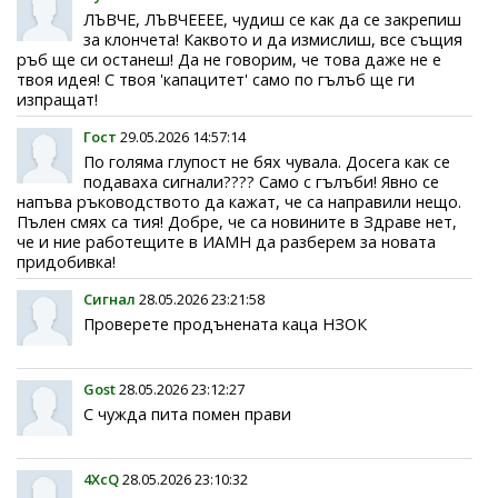
ЛЪВЧЕ, ЛЪВЧЕЕЕЕ, чудиш се как да се закрепиш
за клончета! Каквото и да измислиш, все същия
ръб ще си останеш! Да не говорим, че това даже не е
твоя идея! С твоя 'капацитет' само по гълъб ще ги
изпращат!
Гост
29.05.2026 14:57:14
По голяма глупост не бях чувала. Досега как се
подаваха сигнали???? Само с гълъби! Явно се
напъва ръководството да кажат, че са направили нещо.
Пълен смях са тия! Добре, че са новините в Здраве нет,
че и ние работещите в ИАМН да разберем за новата
придобивка!
Сигнал
28.05.2026 23:21:58
Проверете продънената каца НЗОК
Gost
28.05.2026 23:12:27
С чужда пита помен прави
4XcQ
28.05.2026 23:10:32