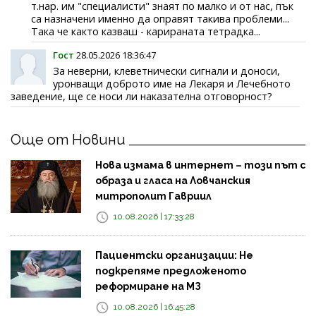
т.нар. им "специалисти" знаят по малко и от нас, пък
са назначени именно да оправят такива проблеми...
Така че както казваш - карираната тетрадка...
Гост
28.05.2026 18:36:47
За неверни, клеветнически сигнали и доноси,
уронващи доброто име на Лекаря и Лечебното
заведение, ще се носи ли наказателна отговорност?
Още от Новини
Нова измама в интернет – този път с
образа и гласа на Ловчанския
митрополит Гавриил
10.08.2026 | 17:33:28
Пациентски организации: Не
подкрепяме предложеното
реформиране на МЗ
10.08.2026 | 16:45:28