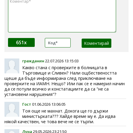
6S1x
гражданин
22.07.2026 13:15:03
Какво стана с проверките в болницата в
Търговище и Сливен? Нали ощбествеността
щеше да бъде информирана след приключване на
проверките на ИАМН. Нещо? Или пак се е намерил начин
да се потули всичко и констатациите да са "не са
установени нарушения"?
Гост
01.06.2026 13:06:05
Тоя още не махнат. Докога ще го държи
министърката??? Хайде време му е. Да идва
някой качествен, че това вече не се търпи.
Луна
29.05.2026 23:21:50