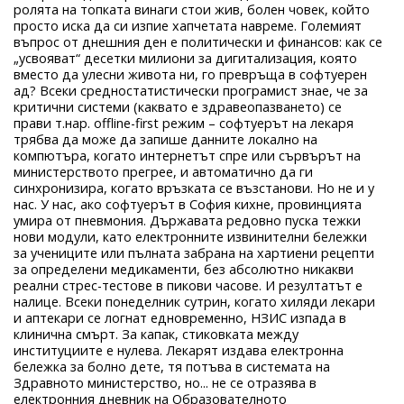
ролята на топката винаги стои жив, болен човек, който
просто иска да си изпие хапчетата навреме. Големият
въпрос от днешния ден е политически и финансов: как се
„усвояват“ десетки милиони за дигитализация, която
вместо да улесни живота ни, го превръща в софтуерен
ад? Всеки средностатистически програмист знае, че за
критични системи (каквато е здравеопазването) се
прави т.нар. offline-first режим – софтуерът на лекаря
трябва да може да запише данните локално на
компютъра, когато интернетът спре или сървърът на
министерството прегрее, и автоматично да ги
синхронизира, когато връзката се възстанови. Но не и у
нас. У нас, ако софтуерът в София кихне, провинцията
умира от пневмония. Държавата редовно пуска тежки
нови модули, като електронните извинителни бележки
за учениците или пълната забрана на хартиени рецепти
за определени медикаменти, без абсолютно никакви
реални стрес-тестове в пикови часове. И резултатът е
налице. Всеки понеделник сутрин, когато хиляди лекари
и аптекари се логнат едновременно, НЗИС изпада в
клинична смърт. За капак, стиковката между
институциите е нулева. Лекарят издава електронна
бележка за болно дете, тя потъва в системата на
Здравното министерство, но... не се отразява в
електронния дневник на Образователното