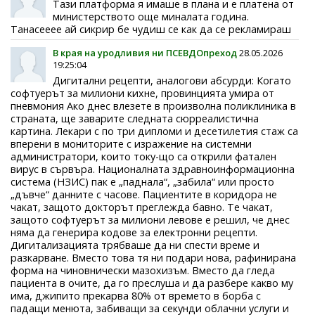
Тази платформа я имаше в плана и е платена от
министерството още миналата година.
Танасееее ай сикрир бе чудиш се как да се рекламираш
В края на уродливия ни ПСЕВДОпреход
28.05.2026
19:25:04
Дигитални рецепти, аналогови абсурди: Когато
софтуерът за милиони кихне, провинцията умира от
пневмония Ако днес влезете в произволна поликлиника в
страната, ще заварите следната сюрреалистична
картина. Лекари с по три дипломи и десетилетия стаж са
вперени в мониторите с изражение на системни
администратори, които току-що са открили фатален
вирус в сървъра. Националната здравноинформационна
система (НЗИС) пак е „паднала“, „забила“ или просто
„дъвче“ данните с часове. Пациентите в коридора не
чакат, защото докторът преглежда бавно. Те чакат,
защото софтуерът за милиони левове е решил, че днес
няма да генерира кодове за електронни рецепти.
Дигитализацията трябваше да ни спести време и
разкарване. Вместо това тя ни подари нова, рафинирана
форма на чиновнически мазохизъм. Вместо да гледа
пациента в очите, да го преслуша и да разбере какво му
има, джипито прекарва 80% от времето в борба с
падащи менюта, забиващи за секунди облачни услуги и