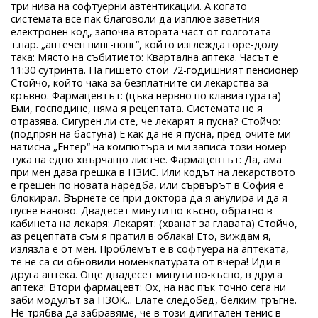
три нива на софтуерни автентикации. А когато
системата все пак благоволи да изплюе заветния
електронен код, започва втората част от голготата –
т.нар. „аптечен пинг-понг“, който изглежда горе-долу
така: Място на събитието: Квартална аптека. Часът е
11:30 сутринта. На гишето стои 72-годишният пенсионер
Стойчо, който чака за безплатните си лекарства за
кръвно. Фармацевтът: (цъка нервно по клавиатурата)
Еми, господине, няма я рецептата. Системата не я
отразява. Сигурен ли сте, че лекарят я пусна? Стойчо:
(подпрян на бастуна) Е как да не я пусна, пред очите ми
натисна „Ентер“ на компютъра и ми записа този номер
тука на едно хвърчащо листче. Фармацевтът: Да, ама
при мен дава грешка в НЗИС. Или кодът на лекарството
е грешен по новата наредба, или сървърът в София е
блокирал. Върнете се при доктора да я анулира и да я
пусне наново. Двадесет минути по-късно, обратно в
кабинета на лекаря: Лекарят: (хванат за главата) Стойчо,
аз рецептата съм я пратил в облака! Ето, виждам я,
излязла е от мен. Проблемът е в софтуера на аптеката,
те не са си обновили номенклатурата от вчера! Иди в
друга аптека. Още двадесет минути по-късно, в друга
аптека: Втори фармацевт: Ох, на нас пък точно сега ни
заби модулът за НЗОК... Елате следобед, белким тръгне.
Не трябва да забравяме, че в този дигитален тенис в