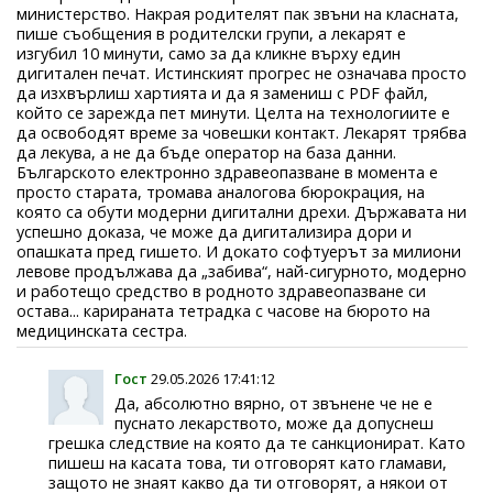
министерство. Накрая родителят пак звъни на класната,
пише съобщения в родителски групи, а лекарят е
изгубил 10 минути, само за да кликне върху един
дигитален печат. Истинският прогрес не означава просто
да изхвърлиш хартията и да я замениш с PDF файл,
който се зарежда пет минути. Целта на технологиите е
да освободят време за човешки контакт. Лекарят трябва
да лекува, а не да бъде оператор на база данни.
Българското електронно здравеопазване в момента е
просто старата, тромава аналогова бюрокрация, на
която са обути модерни дигитални дрехи. Държавата ни
успешно доказа, че може да дигитализира дори и
опашката пред гишето. И докато софтуерът за милиони
левове продължава да „забива“, най-сигурното, модерно
и работещо средство в родното здравеопазване си
остава... карираната тетрадка с часове на бюрото на
медицинската сестра.
Гост
29.05.2026 17:41:12
Да, абсолютно вярно, от звънене че не е
пуснато лекарството, може да допуснеш
грешка следствие на която да те санкционират. Като
пишеш на касата това, ти отговорят като гламави,
защото не знаят какво да ти отговорят, а някои от