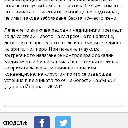
повечето случаи болестта протича безсимптомно –
половината от засегнатите изобщо не подозират,
че имат такова заболяване. Засяга по-често жени.
Лечението включва редовни медицински прегледи,
за да се следи нивото на вътреочното налягане,
дефектите в зрителното поле и промените в диска
на зрителния нерв. При начална глаукома
вътреочното налягане се контролира с локални
медикаменти /очни капки/, а в по-тежките случаи
се прилага лазерна, миниинвазивна или
конвенционална хирургия, които се извършва
успешно в Клиниката по очни болести на УМБАЛ
„Царица Йоанна – ИСУЛ“.
СПОДЕЛИ: