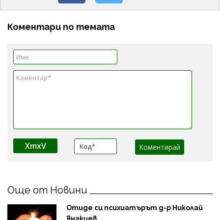
Коментари по темата
XmxV
Още от Новини
Отиде си психиатърът д-р Николай
Янакиев