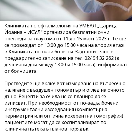
Клиниката по офталмология на УМБАЛ „Царица
Йоанна – ИСУЛ“ организира безплатни очни
прегледи за глаукома от 11 до 15 март 2023 г. Те ще
се провеждат от 13:00 до 15:00 часа на втория етаж
в Клиниката по очни болести. Задължително е
предварително записване на тел. 02/ 94 32 262 (в
делнични дни между 13:00 и 15:00 часа), информират
от болницата.
Прегледите ще включват измерване на вътреочно
налягане с въздушен тонометър и оглед на очното
дъно. Рецепти за очила не се планира да се
изписват. При необходимост от по-задълбочени
инструментални изследвания (компютърна
периметрия или оптична кохерентна томография)
пациентите могат да се хоспитализират по
клинична пътека в планов порядък.