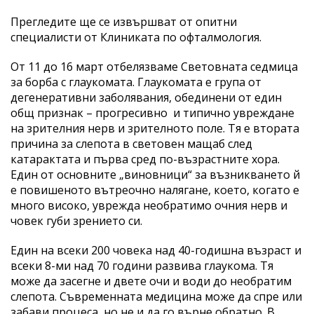
Прегледите ще се извършват от опитни
специалисти от Клиниката по офталмология.
От 11 до 16 март отбелязваме Световната седмица
за борба с глаукомата. Глаукомата е група от
дегенеративни заболявания, обединени от един
общ признак – прогресивно и типично увреждане
на зрителния нерв и зрителното поле. Тя е втората
причина за слепота в световен мащаб след
катарактата и първа сред по-възрастните хора.
Един от основните „виновници“ за възникването й
е повишеното вътреочно налягане, което, когато е
много високо, уврежда необратимо очния нерв и
човек губи зрението си.
Един на всеки 200 човека над 40-годишна възраст и
всеки 8-ми над 70 години развива глаукома. Тя
може да засегне и двете очи и води до необратим
слепота. Съвременната медицина може да спре или
забави процеса, но не и да го върне обратно. В