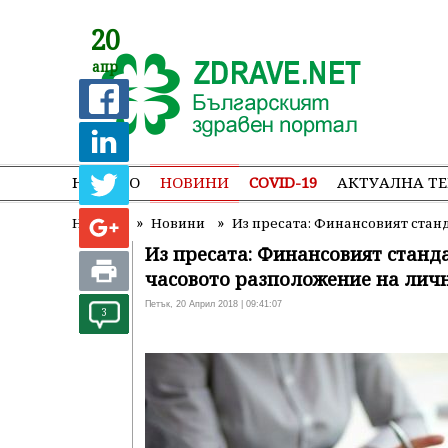
20
апр
НАЧАЛО
НОВИНИ
COVID-19
АКТУАЛНА Т
»
»
Начало
Новини
Из пресата: Финансовият станд
Из пресата: Финансовият станда
часовото разположение на лич
Петък, 20 Април 2018 | 09:41:07
3