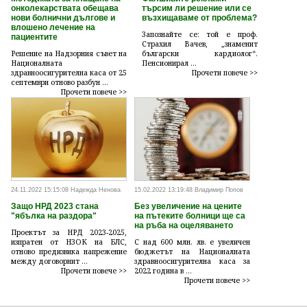
онколекарствата обещава
търсим ли решение или се
нови болнични дългове и
възхищаваме от проблема?
влошено лечение на
Запознайте се: той е проф.
пациентите
Страхил Вачев, „знаменит
Решение на Надзорния съвет на
български кардиолог“.
Националната
Пенсионирал ...
здравноосигурителна каса от 25
Прочети повече >>
септември отново разбун ...
Прочети повече >>
24.11.2022 15:15:08 Надежда Ненова
15.02.2022 13:19:48 Владимир Попов
Защо НРД 2023 стана
Без увеличение на цените
"ябълка на раздора"
на пътеките болници ще са
на ръба на оцеляването
Проектът за НРД 2023-2025,
изпратен от НЗОК на БЛС,
С над 600 млн. лв. е увеличен
отново предизвика напрежение
бюджетът на Националната
между договорнит ...
здравноосигурителна каса за
Прочети повече >>
2022 година в ...
Прочети повече >>