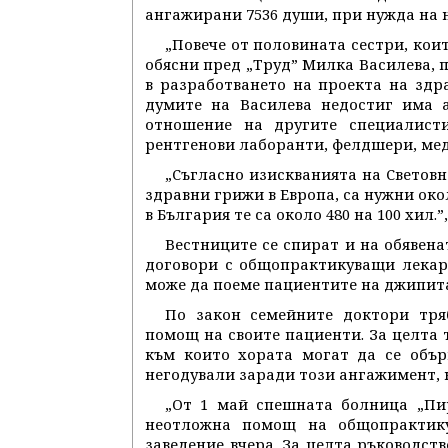
ангажирани 7536 души, при нужда на н
„Повече от половината сестри, кои
обясни пред „Труд” Милка Василева, п
в разработването на проекта на здра
думите на Василева недостиг има а
отношение на другите специалист
рентгенови лаборанти, фелдшери, ме
„Съгласно изискванията на Светов
здравни грижи в Европа, са нужни окол
в България те са около 480 на 100 хил.
Вестниците се спират и на обявена
договори с общопрактикуващи лекар
може да поеме пациентите на джипитат
По закон семейните доктори тря
помощ на своите пациенти. За целта 
към които хората могат да се обър
негодували заради този ангажимент, н
„От 1 май спешната болница „Пир
неотложна помощ на общопрактику
заведение вчера. За целта ръководст