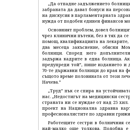
„Да отпадне задължението болници
забраната да дават бонуси на персона
на дискусия в парламентарната здравн
нужда от подобен единен финансов мод
Основният проблем, довел болници
чрез клинични пътеки, без в тях да с
помощ, квалификацията на лекарите, к
два месеца закъснение, обясни Мо
болници. Според него допълнител
задържа кадрите в една болница. Ак
предупреди той”, пише изданието и д
70-те държавни болници до края на фе
същото време половината от тези лече
Начева.”
„Труд” пък се спира на устойчива
нас. „Недостигът на медицински сест
страната ни се нуждае от над 25 хил.
проект на Национална здравна карт
професионалистите по здравни грижи 
Работещите сестри в болничния се
най-малко още толкова. Подобна е 