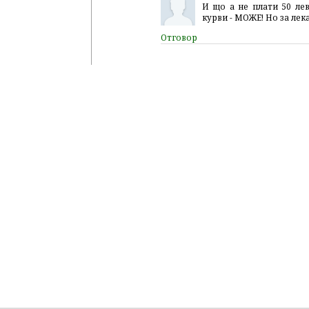
И що а не плати 50 лев
курви - МОЖЕ! Но за лек