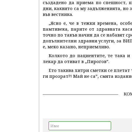
създадено да приема по спешност, 
дни, каквито са му задълженията, но 
във вестника.
„Ясно е, че в тежки времена, особ
памтивека, парите от здравната каса
точно по такъв начин да се набавят с
допълнителни здравни услуги, за ВИП 
е, меко казано, неприемливо.
Колкото до пациентите, те така и
лекар да отиват в „Пирогов”.
Ето такива хитри сметки се плетат 
ги прозрат?! Май не са”, смята издани
КО