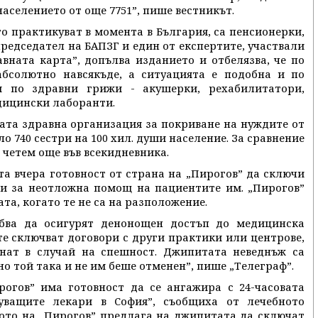
аселението от още 7751”, пише вестникът.
то практикуват в момента в България, са пенсионерки,
редседател на БАПЗГ и един от експертите, участвали
вната карта”, допълва изданието и отбелязва, че по
бсолютно навсякъде, а ситуацията е подобна и по
и по здравни грижи - акушерки, рехабилитатори,
дицински лаборанти.
ната здравна организация за покриване на нуждите от
о 740 сестри на 100 хил. души население. За сравнение
”, четем още във всекидневника.
та вчера готовност от страна на „Пирогов” да сключи
и за неотложна помощ на пациентите им. „Пирогов”
а, когато те не са на разположение.
бва да осигурят денонощен достъп до медицинска
те сключват договори с други практики или центрове,
нат в случай на спешност. Джипитата неведнъж са
о той така и не им беше отменен”, пише „Телеграф”.
огов” има готовност да се ангажира с 24-часовата
ващите лекари в София”, съобщиха от лечебното
вото на „Пирогов” предлага на джипитата да сключат