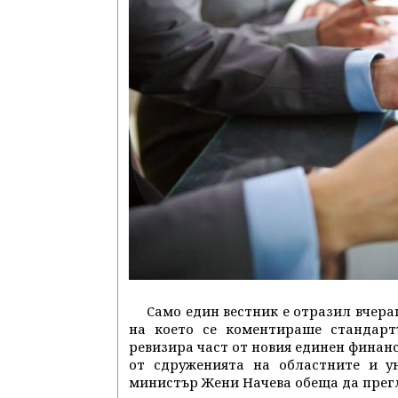
Само един вестник е отразил вчер
на което се коментираше стандарт
ревизира част от новия единен финанс
от сдруженията на областните и ун
министър Жени Начева обеща да прегле