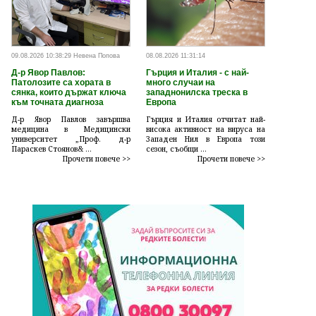
09.08.2026 10:38:29 Невена Попова
08.08.2026 11:31:14
Д-р Явор Павлов:
Гърция и Италия - с най-
Патолозите са хората в
много случаи на
сянка, които държат ключа
западнонилска треска в
към точната диагноза
Европа
Д-р Явор Павлов завършва
Гърция и Италия отчитат най-
медицина в Медицински
висока активност на вируса на
университет „Проф. д-р
Западен Нил в Европа този
Параскев Стоянов& ...
сезон, съобщи ...
Прочети повече >>
Прочети повече >>