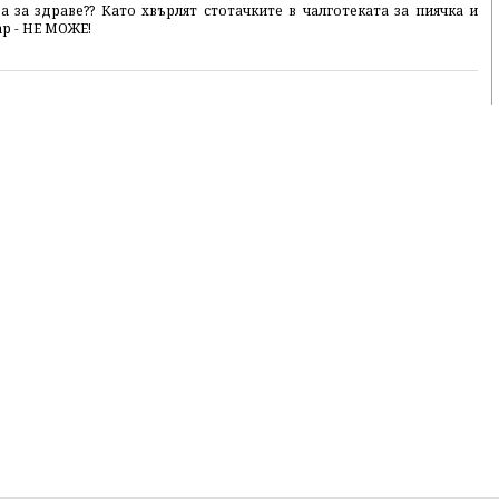
а за здраве?? Като хвърлят стотачките в чалготеката за пиячка и
ар - НЕ МОЖЕ!