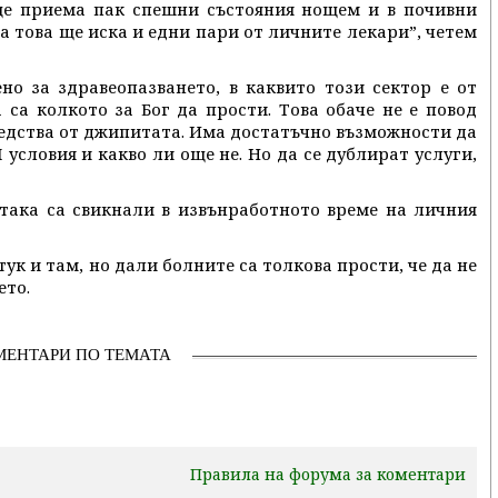
ще приема пак спешни състояния нощем и в почивни
за това ще иска и едни пари от личните лекари”, четем
ено за здравеопазването, в каквито този сектор е от
 са колкото за Бог да прости. Това обаче не е повод
редства от джипитата. Има достатъчно възможности да
условия и какво ли още не. Но да се дублират услуги,
 така са свикнали в извънработното време на личния
тук и там, но дали болните са толкова прости, че да не
ето.
МЕНТАРИ ПО ТЕМАТА
Правила на форума за коментари