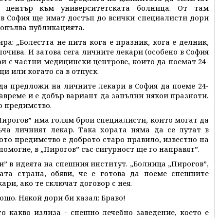
 център към университетската болница. От там
 в София ще имат достъп до всички специалисти дори
допълва публикацията.
ира: „Болестта не пита кога е празник, кога е делник,
почива. И затова сега личните лекари (особено в София
и с частни медицински центрове, които да поемат 24-
и или когато са в отпуск.
 да предложи на личните лекари в София да поеме 24-
време и е добър вариант да запълни някои празноти,
о предимство.
„Пирогов” има голям брой специалисти, които могат да
ъча личният лекар. Така хората няма да се лутат в
ото предимство е доброто старо правило, известно на
помогне, в „Пирогов” със сигурност ще го направят”.
” в идеята на спешния институт. „Болница „Пирогов”,
ата страна, обяви, че е готова да поеме спешните
ри, ако те сключат договор с нея.
ошо. Някой дори би казал: Браво!
то какво излиза - спешно лечебно заведение, което е