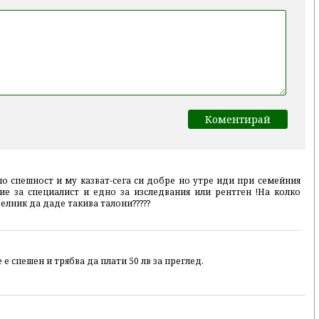
о спешност и му казват-сега си добре но утре иди при семейния
ие за специалист и едно за изследвания или рентген !На колко
елник да даде такива талони?????
 е спешен и трябва да плати 50 лв за преглед.