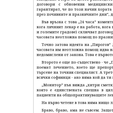
договори с обновения медицински
гарантират, че по този начин хората
през почивните и празничните дни”, 
Във връзка с това „24 часа” комент
кога личният лекар е на работа, кога 
и големите градове) сключват договор
часовата неотложна помощ по празниц
Точно затова идеята на „Пирогов”
часовата им неотложна помощ идва на
недомислени от закона. Това е първот
Второто е още по-съществено - че 
поемат лечението, което ще препор
търсене на точния специалист. А трет
всички софиянци - ако няма кой да ти 
„Монитор” пък вижда „хитри сметки
която е единствената спешна в цял
пациенти на общопрактикуващите лека
На първо четене в това няма нищо л
Браво, браво, ама не съвсем. Защо