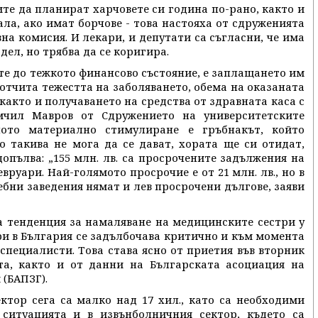
те да планират харчовете си година по-рано, както и
ла, ако имат борчове - това настояха от сдруженията
а комисия. И лекари, и депутати са съгласни, че има
ел, но трябва да се коригира.
те до тежкото финансово състояние, е заплащането им
е отчита тежестта на заболяването, обема на оказаната
акто и получаването на средства от здравната каса с
мчил Мавров от Сдружението на университетските
ното материално стимулиране е гръбнакът, който
о такива не мога да се дават, хората ще си отидат,
опълва: „155 млн. лв. са просрочените задължения на
вруари. Най-голямото просрочие е от 21 млн. лв., но в
бни заведения нямат и лев просрочени дългове, заяви
та тенденция за намаляване на медицинските сестри у
ри в България се задълбочава критично и към момента
 специалисти. Това става ясно от приетия във вторник
а, както и от данни на Българската асоциация на
(БАПЗГ).
ктор сега са малко над 17 хил., като са необходими
ситуацията и в извънболничния сектор, където са