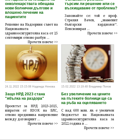
онколекарствата обещава
търсим ли решение или се
нови болнични дългове и
възхищаваме от проблема?
влошено лечение на
Запознайте се: той е проф.
пациентите
Страхил Вачев, „знаменит
Решение на Надзорния съвет на
български кардиолог“.
Националната
Пенсионирал ...
здравноосигурителна каса от 25
Прочети повече >>
септември отново разбун ...
Прочети повече >>
24.11.2022 15:15:08 Надежда Ненова
15.02.2022 13:19:48 Владимир Попов
Защо НРД 2023 стана
Без увеличение на цените
"ябълка на раздора"
на пътеките болници ще са
на ръба на оцеляването
Проектът за НРД 2023-2025,
изпратен от НЗОК на БЛС,
С над 600 млн. лв. е увеличен
отново предизвика напрежение
бюджетът на Националната
между договорнит ...
здравноосигурителна каса за
Прочети повече >>
2022 година в ...
Прочети повече >>