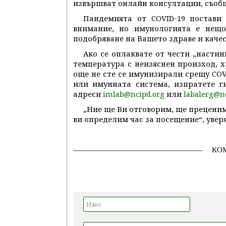
извършват онлайн консултации, съобщ
Пандемията от COVID-19 постави
внимание, но имунологията е нещ
подобряване на Вашето здраве и качес
Ако се оплаквате от чести „насти
температура с неизяснен произход, 
още не сте се имунизирали срещу COVI
или имунната система, изпратете г
адреси
или
imlab@ncipd.org
labalerg@n
„Ние ще Ви отговорим, ще прецени
ви определим час за посещение“, увер
КО