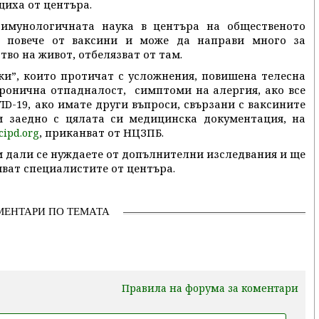
иха от центъра.
 имунологичната наука в центъра на общественото
о повече от ваксини и може да направи много за
тво на живот, отбелязват от там.
нки”, които протичат с усложнения, повишена телесна
хронична отпадналост, симптоми на алергия, ако все
D-19, ако имате други въпроси, свързани с ваксините
и заедно с цялата си медицинска документация, на
, приканват от НЦЗПБ.
cipd.org
м дали се нуждаете от допълнителни изследвания и ще
яват специалистите от центъра.
МЕНТАРИ ПО ТЕМАТА
Правила на форума за коментари