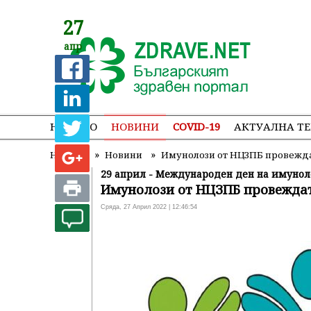
27
апр
НАЧАЛО
НОВИНИ
COVID-19
АКТУАЛНА Т
»
»
Начало
Новини
Имунолози от НЦЗПБ провеждат
29 април - Международен ден на имунол
Имунолози от НЦЗПБ провеждат 
Сряда, 27 Април 2022 | 12:46:54