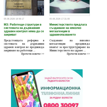
05.08.2026 18:56:17
05.08.2026 17:31:00
МЗ: Работещи структури в
Министерството предлага
системата на държавния
създаване на няколко
здравен контрол няма да се
мегаагенции в
закриват
здравеопазването
Предстоящата реформа в
Създаване на няколко
системата на държавния
мегаагенции предвижда
здравен контрол не предвижда
планът за преструктуриране на
закриване на работещи ...
Министерството на здраве ...
Прочети повече >>
Прочети повече >>