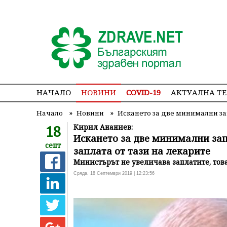
НАЧАЛО
НОВИНИ
COVID-19
АКТУАЛНА Т
»
»
Начало
Новини
Искането за две минимални зап
18
Кирил Ананиев:
Искането за две минимални зап
септ
заплата от тази на лекарите
Министърът не увеличава заплатите, тов
Сряда, 18 Септември 2019 | 12:23:56