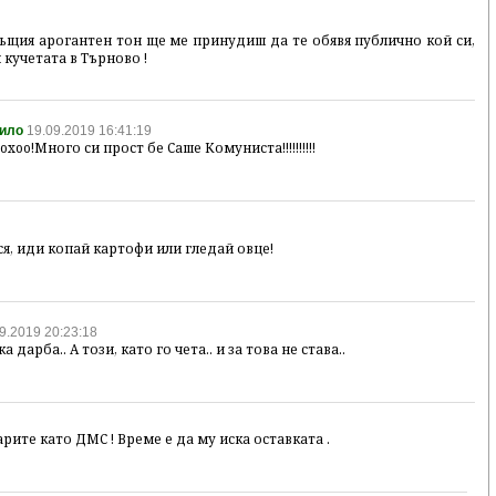
ъщия арогантен тон ще ме принудиш да те обявя публично кой си,
и кучетата в Търново !
рило
19.09.2019 16:41:19
xoxoo!Много си прост бе Саше Комуниста!!!!!!!!!!
ся, иди копай картофи или гледай овце!
9.2019 20:23:18
а дарба.. А този, като го чета.. и за това не става..
рите като ДМС ! Време е да му иска оставката .