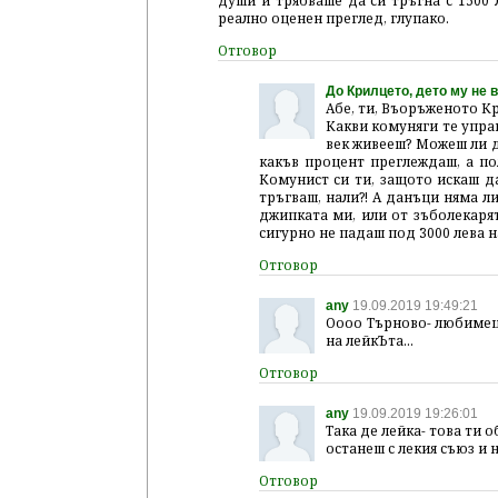
души и трябваше да си тръгна с 1500 
реално оценен преглед, глупако.
До Крилцето, дето му не
Абе, ти, Въоръженото Кр
Какви комуняги те управ
век живееш? Можеш ли да
какъв процент преглеждаш, а пол
Комунист си ти, защото искаш да
тръгваш, нали?! А данъци няма л
джипката ми, или от зъболекарят
сигурно не падаш под 3000 лева н
any
19.09.2019 19:49:21
Оооо Търново- любимец с
на лейкЪта...
any
19.09.2019 19:26:01
Така де лейка- това ти о
останеш с лекия съюз и 