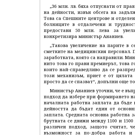
„36 млн. лв. бяха отпуснати от пр
на дейности, извън обсега на задъл
Това са Спешните центрове и отделе
болниците в отдалечени и труднос
предостави 50 млн. лева за увел
конкретизира министър Ананиев.
„Такова увеличение на парите в с
сметките на медицинския персонал. П
заработката, която са направили. Мин
нито това го прави премиерът, това г
които най-справедливо да се разпре
този механизъм, приет е от цялата 
просто да се спазват“, допълни още то
Министър Ананиев уточни, че е въп
подход да избере при формирането на
началната работна заплата да бъде 
дейността да бъдат един от основн
заплата. Средната основна работна за
брутната се движи между 1100 и 1500
различен подход, защото считат, ч
възможност за по-добра работа и 