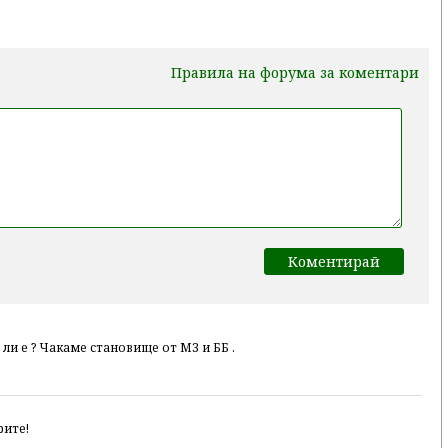
Правила на форума за коментари
ли е ? Чакаме становище от МЗ и ББ .
рите!