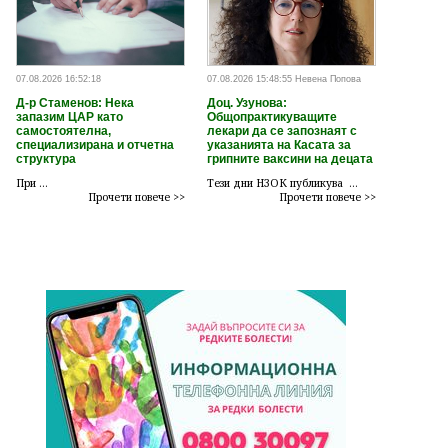
07.08.2026 16:52:18
07.08.2026 15:48:55 Невена Попова
Д-р Стаменов: Нека
Доц. Узунова:
запазим ЦАР като
Общопрактикуващите
самостоятелна,
лекари да се запознаят с
специализирана и отчетна
указанията на Касата за
структура
грипните ваксини на децата
При ...
Тези дни НЗОК публикува ...
Прочети повече >>
Прочети повече >>