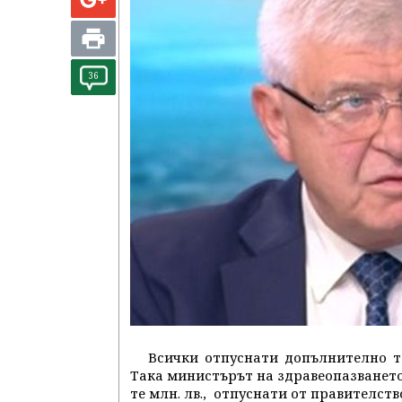
36
Всички отпуснати допълнително т
Така министърът на здравеопазването
те млн. лв., отпуснати от правителств