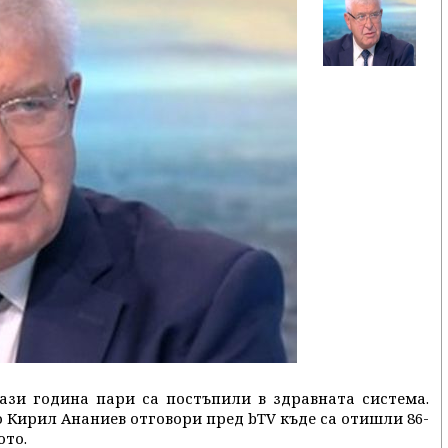
ази година пари са постъпили в здравната система.
 Кирил Ананиев отговори пред bTV къде са отишли 86-
ото.