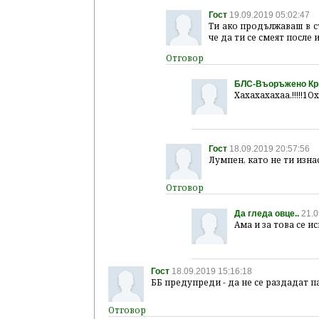
Гост
19.09.2019 05:02:47
Ти ако продължаваш в с
че да ти се смеят после 
БЛС-Въоръжено К
Xaxaxaxaxaa.!!!!!1O
Гост
18.09.2019 20:57:56
Лумпен, като не ти изна
Да гледа овце..
21.0
Ама и за това се иск
Гост
18.09.2019 15:16:18
ББ предупреди - да не се раздадат па