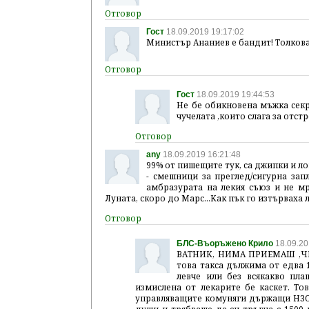
Гост
18.09.2019 19:17:02
Министър Ананиев е бандит! Толкова
Гост
18.09.2019 19:44:53
Не бе обикновена мъжка секр
чучелата ,които слага за отст
any
18.09.2019 16:21:48
99% от пишещите тук, са джипки и ло
- смешници за преглед/сигурна зап
амбразурата на лекия съюз и не мръ
Луната, скоро до Марс...Как пък го изтървахa 
БЛС-Въоръжено Крило
18.09.20
ВАТНИК, НИМА ПРИЕМАШ ,ЧЕ
това такса дължима от едва 
левче или без всякакво пл
измислена от лекарите бе каскет. Т
управляващите комуняги държащи НЗОК