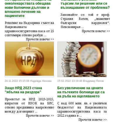
онколекарствата обещава
търсим ли решение или се
нови болнични дългове и
възхищаваме от проблема?
влошено лечение на
Запознайте се: той е проф.
пациентите
Страхил Вачев, „знаменит
Решение на Надзорния съвет на
български кардиолог“.
Националната
Пенсионирал ...
здравноосигурителна каса от 25
Прочети повече >>
септември отново разбун ...
Прочети повече >>
24.11.2022 15:15:08 Надежда Ненова
15.02.2022 13:19:48 Владимир Попов
Защо НРД 2023 стана
Без увеличение на цените
"ябълка на раздора"
на пътеките болници ще са
на ръба на оцеляването
Проектът за НРД 2023-2025,
изпратен от НЗОК на БЛС,
С над 600 млн. лв. е увеличен
отново предизвика напрежение
бюджетът на Националната
между договорнит ...
здравноосигурителна каса за
Прочети повече >>
2022 година в ...
Прочети повече >>