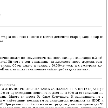
!
етарка на Бочко Тиквето е клетия дементен старец. Баце е цар на
рел
гично мислят по- комунистически- щото нали ДЕ-капитация и /3 лв/
лата/. Ей това е соц. заплащане- за длъжност- щото държиш там
нкаш...Обаче имало и такива с 50.000лв- ужас и с екскурзии до
леЙките, не може така личните лейки- требва да са начело...
19 19:04:54
 3 ЛЕВА ПОТРЕБИТЕЛСКА ТАКСА СА ПЛАЩАНЕ НА ПРЕГЛЕД А? При
10% от преглеждания контингент дневно ,а 90% са със символично
ащане. Много си прост бе Саше Комуниста. И капитацията не е
ова е най-евтиния механизъм за символични плащания на НЗОК и
 .При реално остойностяване на труда ,аз днес съм прегледал 30