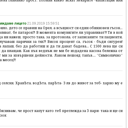
лева главанко прост. Познай какво искат лекарите -капитация или
 виждаме лицето
21.09.2019 15:59:51
ило, дето се правиш на Орел, а всъщност си един обикновен гъсок...
ляват, бе патарок?! В момента комунягите ли управляват?! Ти в кой
 ни кажеш, просто така, за протокола, от записаните ти пациенти,
учаваш парички за тях?! Висок процент са, гъсок - бъди сигурен!
 лапаш, без да работиш и да ти дават бадева... С 1500 лева ще си
и да плащаш. Как пък веднъж не ми бе издадена касова бележка от
 ми за извършени дейности. Лаком лешояд такъв.... “Символично“
а месец?!
елски. ХранЪта, водЪта, парЪта- 3 лв до живот за теб- харно му е
бяснявам , че прост капут като теб преглежда за 3 пари- така и ще си
нзок