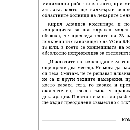
минимални работни заплати, при ми
заплата, която ще надхвърли осно
областните болници на лекарите с едн
Кирил Ананиев коментира и по
концепцията за нов здравен модел
обявиха, че председателите на 28 
подкрепили становището на УС на БЛС
18 юли, в което се концепцията на 
абсолютно неприемлива за съсловието
„Изключително изненадан съм от п
още преди два месеца. Не мога да ра
си теза. Смятам, че те решават някак
не са и други техните намерения, п
което казаха сега, го казаха и пре
окончателен, всяка стъпка я прави
декларация. Просто не мога да разбе
ще бъдат преодолени съвместно с тях“
КО