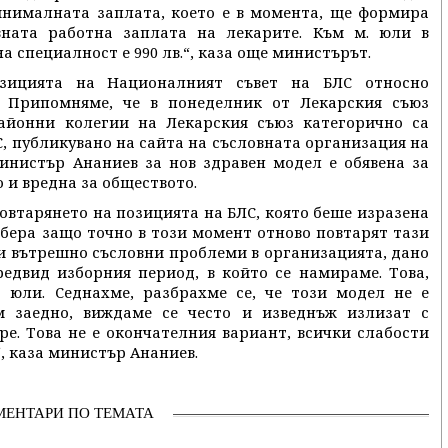
нималната заплата, което е в момента, ще формира
вната работна заплата на лекарите. Към м. юли в
а специалност е 990 лв.“, каза още министърът.
зицията на Националният съвет на БЛС относно
. Припомняме, че в понеделник от Лекарския съюз
районни колегии на Лекарския съюз категорично са
, публикувано на сайта на съсловната организация на
министър Ананиев за нов здравен модел е обявена за
 и вредна за обществото.
овтарянето на позицията на БЛС, която беше изразена
збера защо точно в този момент отново повтарят тази
ви вътрешно съсловни проблеми в организацията, дано
редвид изборния период, в който се намираме. Това,
з юли. Седнахме, разбрахме се, че този модел не е
м заедно, виждаме се често и изведнъж излизат с
ре. Това не е окончателния вариант, всички слабости
, каза министър Ананиев.
МЕНТАРИ ПО ТЕМАТА