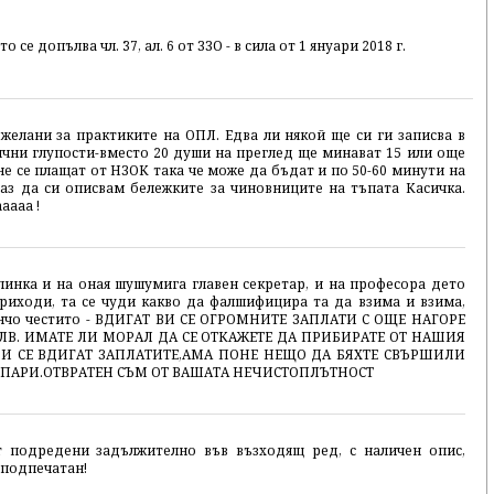
то се допълва чл. 37, ал. 6 от ЗЗО - в сила от 1 януари 2018 г.
елани за практиките на ОПЛ. Едва ли някой ще си ги записва в
чни глупости-вместо 20 души на преглед ще минават 15 или още
не се плащат от НЗОК така че може да бъдат и по 50-60 минути на
аз да си описвам бележките за чиновниците на тъпата Касичка.
aaaa !
Галинка и на оная шушумига главен секретар, и на професора дето
приходи, та се чуди какво да фалшифицира та да взима и взима,
данчо честито - ВДИГАТ ВИ СЕ ОГРОМНИТЕ ЗАПЛАТИ С ОЩЕ НАГОРЕ
ЛВ. ИМАТЕ ЛИ МОРАЛ ДА СЕ ОТКАЖЕТЕ ДА ПРИБИРАТЕ ОТ НАШИЯ
 ВИ СЕ ВДИГАТ ЗАПЛАТИТЕ,АМА ПОНЕ НЕЩО ДА БЯХТЕ СВЪРШИЛИ
Е ПАРИ.ОТВРАТЕН СЪМ ОТ ВАШАТА НЕЧИСТОПЛЪТНОСТ
т подредени задължително във възходящ ред, с наличен опис,
 подпечатан!