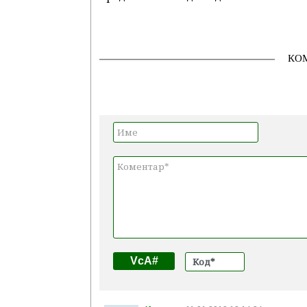
КО
VcA#