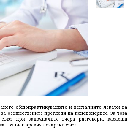
ването общопрактикуващите и денталните лекари да
за осъществените прегледи на пенсионерите. За това
 съюз при започналите вчера разговори, касаещи
ат от Българския лекарски съюз.