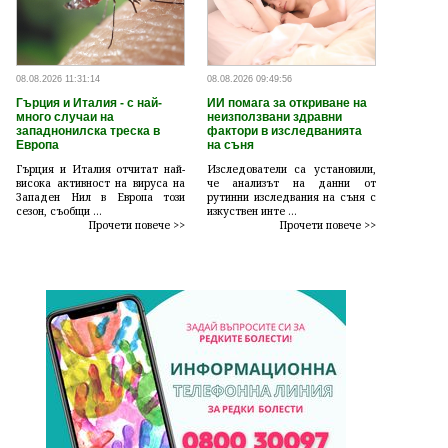
08.08.2026 11:31:14
08.08.2026 09:49:56
Гърция и Италия - с най-
ИИ помага за откриване на
много случаи на
неизползвани здравни
западнонилска треска в
фактори в изследванията
Европа
на съня
Гърция и Италия отчитат най-
Изследователи са установили,
висока активност на вируса на
че анализът на данни от
Западен Нил в Европа този
рутинни изследвания на съня с
сезон, съобщи ...
изкуствен инте ...
Прочети повече >>
Прочети повече >>