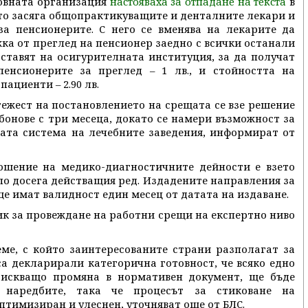
ловната организация
в
настояваха за отпадане на текста
йто засяга общопрактикуващите и денталните лекари и
за пенсионерите. С него се вменява на лекарите да
ка от преглед на пенсионер заедно с всички останали
ставят на осигурителната институция, за да получат
енсионерите за преглед – 1 лв., и стойността на
ациенти – 2.90 лв.
тежест на постановлението на срещата се взе решение
бонове с три месеца, докато се намери възможност за
ата система на лечебните заведения, информират от
ошение на медико-диагностичните дейности е взето
по досега действащия ред. Издадените направления за
 ще имат валидност един месец от датата на издаване.
ик за провеждане на работни срещи на експертно ниво
ме, с който заинтересованите страни разполагат за
са декларирали категорична готовност, че всяко едно
зискващо промяна в нормативен документ, ще бъде
 наредбите, така че процесът за стиковане на
тимизиран и улеснен, уточняват още от БЛС.