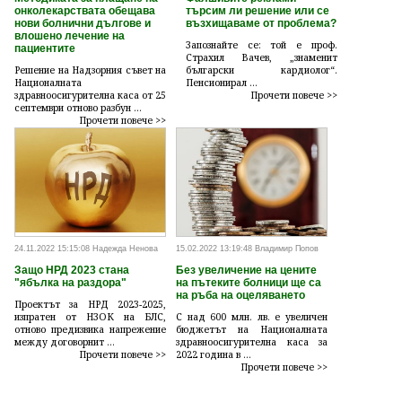
онколекарствата обещава
търсим ли решение или се
нови болнични дългове и
възхищаваме от проблема?
влошено лечение на
Запознайте се: той е проф.
пациентите
Страхил Вачев, „знаменит
Решение на Надзорния съвет на
български кардиолог“.
Националната
Пенсионирал ...
здравноосигурителна каса от 25
Прочети повече >>
септември отново разбун ...
Прочети повече >>
24.11.2022 15:15:08 Надежда Ненова
15.02.2022 13:19:48 Владимир Попов
Защо НРД 2023 стана
Без увеличение на цените
"ябълка на раздора"
на пътеките болници ще са
на ръба на оцеляването
Проектът за НРД 2023-2025,
изпратен от НЗОК на БЛС,
С над 600 млн. лв. е увеличен
отново предизвика напрежение
бюджетът на Националната
между договорнит ...
здравноосигурителна каса за
Прочети повече >>
2022 година в ...
Прочети повече >>