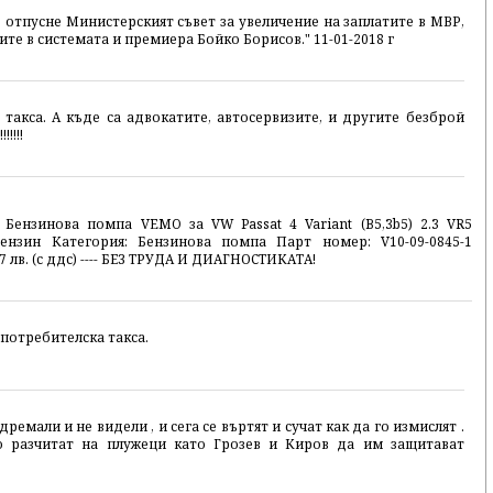
отпусне Министерският съвет за увеличение на заплатите в МВР,
ите в системата и премиера Бойко Борисов." 11-01-2018 г
 такса. А къде са адвокатите, автосервизите, и другите безброй
!!!!
 Бензинова помпа VEMO за VW Passat 4 Variant (B5,3b5) 2.3 VR5
бензин Категория: Бензинова помпа Парт номер: V10-09-0845-1
 лв. (с ддс) ---- БЕЗ ТРУДА И ДИАГНОСТИКАТА!
 потребителска такса.
дремали и не видели , и сега се въртят и сучат как да го измислят .
о разчитат на плужеци като Грозев и Киров да им защитават