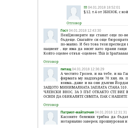
!!!
04.01.2018 18:52:01
§ 12, т.4 от ЗБНЗОК, с кой
Гост
04.01.2018 12:43:30
ПенЦионерите ще станат още по-неж
бъдеще. Слагайте си още бюрократи
по-малко. И без това тези прегледи 
пациент , ще има да висят като прани гащи 
Който оцелее отвън -оцелеее. This is Spartaaaaa
питащ
04.01.2018 12:36:29
А честито Грозев, и на тебе, и на 
фирмата му надхвърля 70 хил. лв. 
взима...даже и на оня дългия Йор
ЗАЩОТО МИНИМАЛНАТА ЗАПЛАТА СТАНА 510 
ЧЛЕНСКИ ВНОС, ЗА 3 ПЪТ ОТКАКТО СТЕ ВИЕ
ОСВЕН ДА ОБИКАЛЯТЕ СВМЕТА, ПАК С НАШИТ
Патриот-майтапчия
04.01.2018 12:31:31
Касовите бележки трябва да бъда
нотариално заверен, прошнурован и