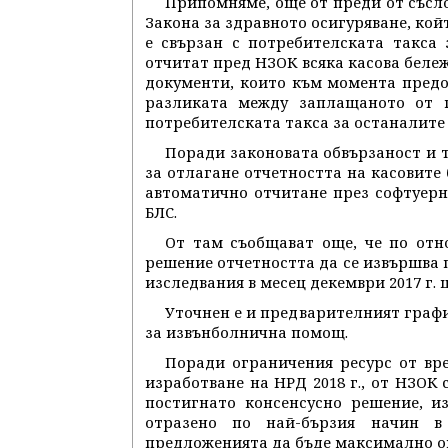
Припомняме, още от преди от със
Закона за здравното осигуряване, ко
е свързан с потребителската такса 
отчитат пред НЗОК всяка касова бележ
документи, които към момента предо
разликата между заплащаното от п
потребителската такса за останалите п
Поради законовата обвързаност и 
за отлагане отчетността на касовите 
автоматично отчитане през софтуерн
БЛС.
От там съобщават още, че по отн
решение отчетността да се извършва 
изследвания в месец декември 2017 г.
Уточнен е и предварителният граф
за извънболнична помощ.
Поради ограничения ресурс от вре
изработване на НРД 2018 г., от НЗОК 
постигнато консенсусно решение, и
отразено по най-бързия начин в
предложенията да бъде максимално оп