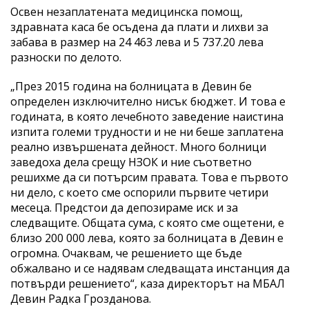
Освен незаплатената медицинска помощ,
здравната каса бе осъдена да плати и лихви за
забава в размер на 24 463 лева и 5 737.20 лева
разноски по делото.
„През 2015 година на болницата в Девин бе
определен изключително нисък бюджет. И това е
годината, в която лечебното заведение наистина
изпита големи трудности и не ни беше заплатена
реално извършената дейност. Много болници
заведоха дела срещу НЗОК и ние съответно
решихме да си потърсим правата. Това е първото
ни дело, с което сме оспорили първите четири
месеца. Предстои да депозираме иск и за
следващите. Общата сума, с която сме ощетени, е
близо 200 000 лева, която за болницата в Девин е
огромна. Очаквам, че решението ще бъде
обжалвано и се надявам следващата инстанция да
потвърди решението“, каза директорът на МБАЛ
Девин Радка Грозданова.