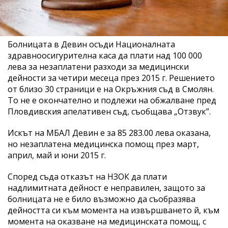
Болницата в Девин осъди Националната
здравноосигурителна каса да плати над 100 000
лева за незаплатени разходи за медицински
дейности за четири месеца през 2015 г. Решението
от близо 30 страници е на Окръжния съд в Смолян.
То не е окончателно и подлежи на обжалване пред
Пловдивския апелативен съд, съобщава „Отзвук”.
Искът на МБАЛ Девин е за 85 283.00 лева оказана,
но незаплатена медицинска помощ през март,
април, май и юни 2015 г.
Според съда отказът на НЗОК да плати
надлимитната дейност е неправилен, защото за
болницата не е било възможно да съобразява
дейността си към момента на извършването й, към
момента на оказване на медицинската помощ, с