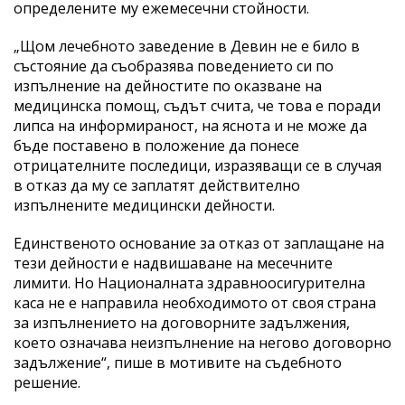
определените му ежемесечни стойности.
„Щом лечебното заведение в Девин не е било в
състояние да съобразява поведението си по
изпълнение на дейностите по оказване на
медицинска помощ, съдът счита, че това е поради
липса на информираност, на яснота и не може да
бъде поставено в положение да понесе
отрицателните последици, изразяващи се в случая
в отказ да му се заплатят действително
изпълнените медицински дейности.
Единственото основание за отказ от заплащане на
тези дейности е надвишаване на месечните
лимити. Но Националната здравноосигурителна
каса не е направила необходимото от своя страна
за изпълнението на договорните задължения,
което означава неизпълнение на негово договорно
задължение“, пише в мотивите на съдебното
решение.