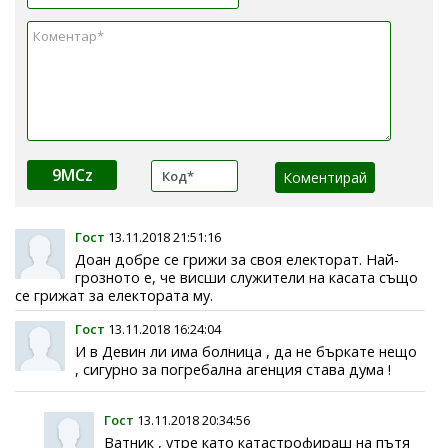
9MCz
Гост
13.11.2018 21:51:16
Доан добре се грижи за своя електорат. Най-
грозното е, че висши служители на касата също
се грижат за електората му.
Гост
13.11.2018 16:24:04
И в Девин ли има болница , да не бъркате нещо
, сигурно за погребална агенция става дума !
Гост
13.11.2018 20:34:56
Ватник , утре като катастрофираш на пътя