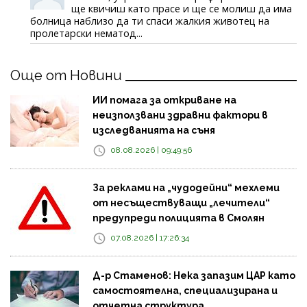
ще квичиш като прасе и ще се молиш да има
болница наблизо да ти спаси жалкия животец на
пролетарски нематод...
Още от Новини
ИИ помага за откриване на
неизползвани здравни фактори в
изследванията на съня
08.08.2026 | 09:49:56
За реклами на „чудодейни“ мехлеми
от несъществуващи „лечители“
предупреди полицията в Смолян
07.08.2026 | 17:26:34
Д-р Стаменов: Нека запазим ЦАР като
самостоятелна, специализирана и
отчетна структура