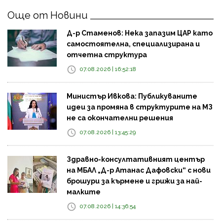
Още от Новини
Д-р Стаменов: Нека запазим ЦАР като
самостоятелна, специализирана и
отчетна структура
07.08.2026 | 16:52:18
Министър Ивкова: Публикуваните
идеи за промяна в структурите на МЗ
не са окончателни решения
07.08.2026 | 13:45:29
Здравно-консултативният център
на МБАЛ „Д-р Атанас Дафовски“ с нови
брошури за кърмене и грижи за най-
малките
07.08.2026 | 14:36:54