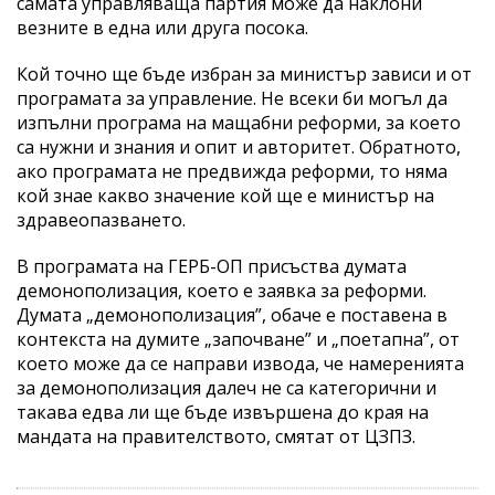
самата управляваща партия може да наклони
везните в една или друга посока.
Кой точно ще бъде избран за министър зависи и от
програмата за управление. Не всеки би могъл да
изпълни програма на мащабни реформи, за което
са нужни и знания и опит и авторитет. Обратното,
ако програмата не предвижда реформи, то няма
кой знае какво значение кой ще е министър на
здравеопазването.
В програмата на ГЕРБ-ОП присъства думата
демонополизация, което е заявка за реформи.
Думата „демонополизация”, обаче е поставена в
контекста на думите „започване” и „поетапна”, от
което може да се направи извода, че намеренията
за демонополизация далеч не са категорични и
такава едва ли ще бъде извършена до края на
мандата на правителството, смятат от ЦЗПЗ.