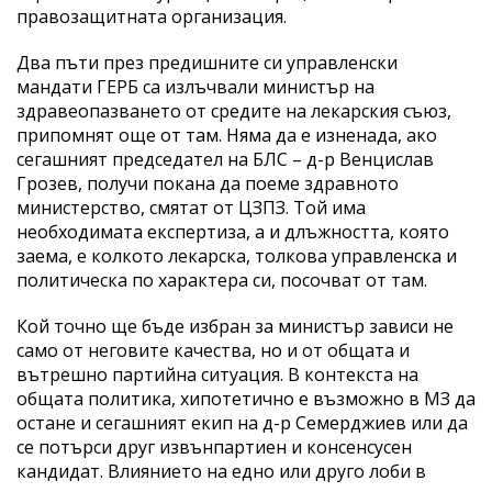
правозащитната организация.
Два пъти през предишните си управленски
мандати ГЕРБ са излъчвали министър на
здравеопазването от средите на лекарския съюз,
припомнят още от там. Няма да е изненада, ако
сегашният председател на БЛС – д-р Венцислав
Грозев, получи покана да поеме здравното
министерство, смятат от ЦЗПЗ. Той има
необходимата експертиза, а и длъжността, която
заема, е колкото лекарска, толкова управленска и
политическа по характера си, посочват от там.
Кой точно ще бъде избран за министър зависи не
само от неговите качества, но и от общата и
вътрешно партийна ситуация. В контекста на
общата политика, хипотетично е възможно в МЗ да
остане и сегашният екип на д-р Семерджиев или да
се потърси друг извънпартиен и консенсусен
кандидат. Влиянието на едно или друго лоби в