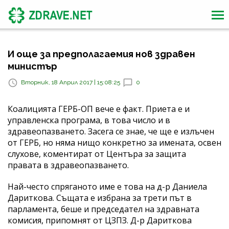
И още за предполагаемия нов здравен
министър
Вторник, 18 Април 2017 | 15:08:25
0
Коалицията ГЕРБ-ОП вече е факт. Приета е и
управленска програма, в това число и в
здравеопазването. Засега се знае, че ще е излъчен
от ГЕРБ, но няма нищо конкретно за имената, освен
слухове, коментират от Центъра за защита
правата в здравеопазването.
Най-често спряганото име е това на д-р Даниела
Дариткова. Същата е избрана за трети път в
парламента, беше и председател на здравната
комисия, припомнят от ЦЗПЗ. Д-р Дариткова