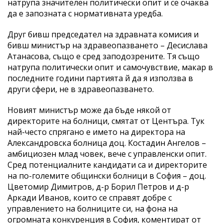
натрупа значителен политически опит и се очаква
да е запозната с нормативната уредба.
Друг бивш председател на здравната комисия и
бивш министър на здравеопазването – Десислава
Атанасова, също е сред заподозрените. Тя също
натрупа политически опит и самочувствие, макар в
последните години партията й да я използва в
други сфери, не в здравеопазването.
Новият министър може да бъде някой от
директорите на болници, смятат от Центъра. Тук
най-често спрягано е името на директора на
Александровска болница доц. Костадин Ангелов –
амбициозен млад човек, вече с управленски опит.
Сред потенциалните кандидати са и директорите
на по-големите общински болници в София – доц.
Цветомир Димитров, д-р Борил Петров и д-р
Аркади Иванов, които се справят добре с
управлението на болниците си, на фона на
огромната конкуренция в София, коментират от