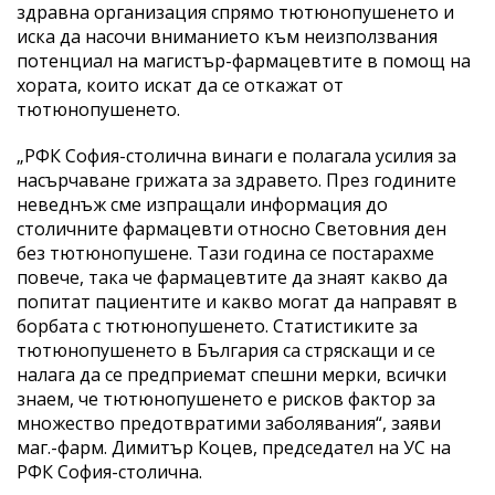
здравна организация спрямо тютюнопушенето и
иска да насочи вниманието към неизползвания
потенциал на магистър-фармацевтите в помощ на
хората, които искат да се откажат от
тютюнопушенето.
„РФК София-столична винаги е полагала усилия за
насърчаване грижата за здравето. През годините
неведнъж сме изпращали информация до
столичните фармацевти относно Световния ден
без тютюнопушене. Тази година се постарахме
повече, така че фармацевтите да знаят какво да
попитат пациентите и какво могат да направят в
борбата с тютюнопушенето. Статистиките за
тютюнопушенето в България са стряскащи и се
налага да се предприемат спешни мерки, всички
знаем, че тютюнопушенето е рисков фактор за
множество предотвратими заболявания“, заяви
маг.-фарм. Димитър Коцев, председател на УС на
РФК София-столична.