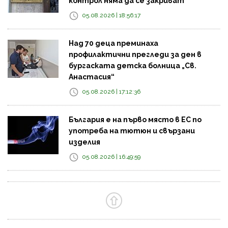
контрол няма да се закриват
05.08.2026 | 18:56:17
Над 70 деца преминаха
профилактични прегледи за ден в
бургаската детска болница „Св.
Анастасия“
05.08.2026 | 17:12:36
България е на първо място в ЕС по
употреба на тютюн и свързани
изделия
05.08.2026 | 16:49:59