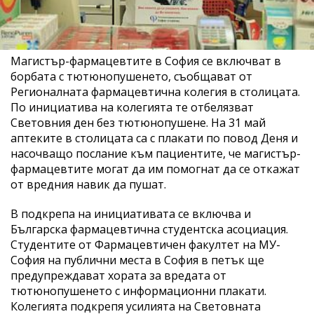
Магистър-фармацевтите в София се включват в
борбата с тютюнопушенето, съобщават от
Регионалната фармацевтична колегия в столицата.
По инициатива на колегията те отбелязват
Световния ден без тютюнопушене. На 31 май
аптеките в столицата са с плакати по повод Деня и
насочващо послание към пациентите, че магистър-
фармацевтите могат да им помогнат да се откажат
от вредния навик да пушат.
В подкрепа на инициативата се включва и
Българска фармацевтична студентска асоциация.
Студентите от Фармацевтичен факултет на МУ-
София на публични места в София в петък ще
предупреждават хората за вредата от
тютюнопушенето с информационни плакати.
Колегията подкрепя усилията на Световната