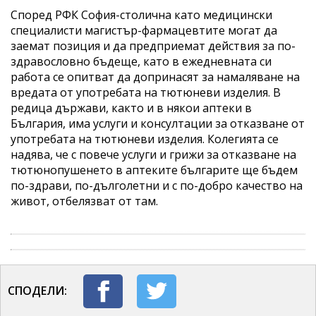
Според РФК София-столична като медицински
специалисти магистър-фармацевтите могат да
заемат позиция и да предприемат действия за по-
здравословно бъдеще, като в ежедневната си
работа се опитват да допринасят за намаляване на
вредата от употребата на тютюневи изделия. В
редица държави, както и в някои аптеки в
България, има услуги и консултации за отказване от
употребата на тютюневи изделия. Колегията се
надява, че с повече услуги и грижи за отказване на
тютюнопушенето в аптеките българите ще бъдем
по-здрави, по-дълголетни и с по-добро качество на
живот, отбелязват от там.
СПОДЕЛИ: