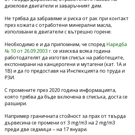
дизелови двигатели и заваръчният дим.
Не трябва да забравяме и риска от рак при контакт
през кожата с отработени минерални масла,
използвани в двигатели с вътрешно горене.
Необходимо е и да припомним, че според
Наредба
№ 10 от 26.09.2003 г.
се изисква всяка година
работодателят да изготвя списък на работещите,
експонирани на канцерогени и мутагени (кат. 1А и
1В) и да го предоставя на Инспекцията по труда и
РЗИ.
С промените през 2020 година информацията,
която трябва да бъде включена в списъка, доста се
разшири.
Например граничната стойност за прах от твърда
дървесина се промени от 3 mg/m3 на 2 mg/m3
преди две седмици – на 17 януари.