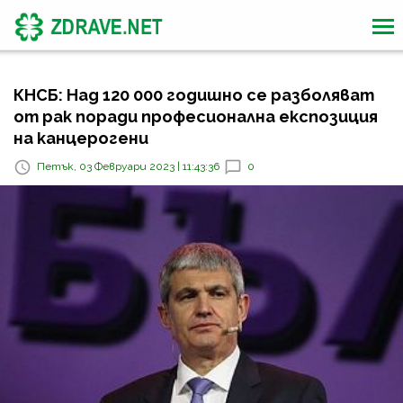
КНСБ: Над 120 000 годишно се разболяват
от рак поради професионална експозиция
на канцерогени
Петък, 03 Февруари 2023 | 11:43:36
0