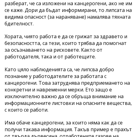
разберат, че са изложени на канцерогени, ако не им
се каже. Дори да бъдат информирани, то липсата на
видима опасност (за нараняване) намалява тяхната
бдителност.
Хората, чиято работа е да се грижат за здравето и
безопасността, са тези, които трябва да помогнат
за осъзнаването на рисковете. Както от
работодателя, така и от работещите.
Като цяло наблюденията са, че липсва добро
познание у работодателите за работата с
канцерогени. Това затруднява предприемането на
конкретни и навременни мерки. Ето защо е
изключително важно да се обръща внимание на
информационните листовки на опасните вещества,
с които се работи.
Има обаче канцерогени, за които няма как да се
получи такава информация. Такъв пример е прахът
от твърда дървесина, отработените газове на