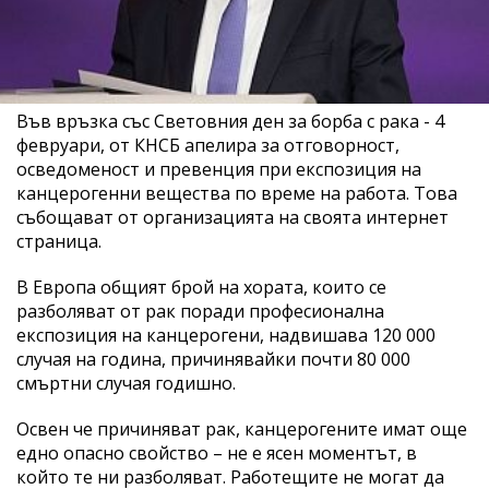
Във връзка със Световния ден за борба с рака - 4
февруари, от КНСБ апелира за отговорност,
осведоменост и превенция при експозиция на
канцерогенни вещества по време на работа. Това
събощават от организацията на своята интернет
страница.
В Европа общият брой на хората, които се
разболяват от рак поради професионална
експозиция на канцерогени, надвишава 120 000
случая на година, причинявайки почти 80 000
смъртни случая годишно.
Освен че причиняват рак, канцерогените имат още
едно опасно свойство – не е ясен моментът, в
който те ни разболяват. Работещите не могат да