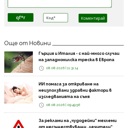
qf*r
Още от Новини
Гърция и Италия - с най-много случаи
на западнонилска треска в Европа
08.08.2026 | 11:31:14
ИИ помага за откриване на
неизползвани здравни фактори в
изследванията на съня
08.08.2026 | 09:49:56
За реклами на „чудодейни“ мехлеми
от несъществуващи „лечители“