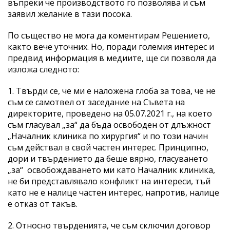
въпреки че производството го позволява и съм
заявил желание в тази посока.
По същество не мога да коментирам Решението,
както вече уточних. Но, поради големия интерес и
предвид информация в медиите, ще си позволя да
изложа следното:
1. Твърди се, че ми е наложена глоба за това, че не
съм се самотвел от заседание на Съвета на
директорите, проведено на 05.07.2021 г., на което
съм гласувал „за“ да бъда освободен от длъжност
„Началник клиника по хирургия“ и по този начин
съм действал в свой частен интерес. Принципно,
дори и твърдението да беше вярно, гласуването
„за“ освобождаването ми като Началник клиника,
не би представлявало конфликт на интереси, тъй
като не е налице частен интерес, напротив, налице
е отказ от такъв.
2. Относно твърденията, че съм сключил договор