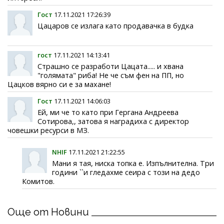
Гост
17.11.2021 17:26:39
Цацаров се излага като продавачка в будка
гост
17.11.2021 14:13:41
Страшно се разработи Цацата..... и хвана
"голямата" риба! Не че съм фен на ПП, но
Цацков вярно си е за махане!
Гост
17.11.2021 14:06:03
Ей, ми че то като при Гергана Андреева
Сотирова,, затова я наградиха с директор
човешки ресурси в МЗ.
NHIF
17.11.2021 21:22:55
Мани я тая, ниска топка е. Изпълнителна. Три
години ``и гледахме сеира с този на дедо
Комитов.
Още от Новини