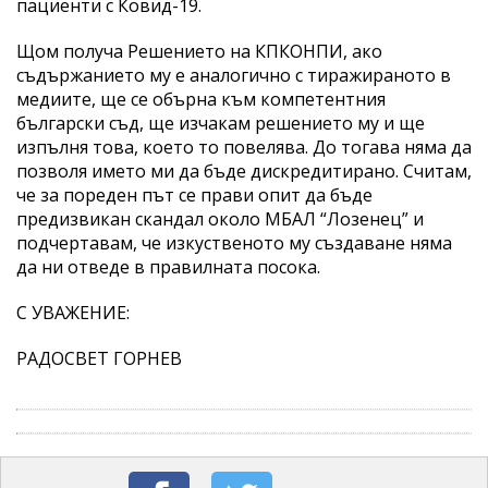
пациенти с Ковид-19.
Щом получа Решението на КПКОНПИ, ако
съдържанието му е аналогично с тиражираното в
медиите, ще се обърна към компетентния
български съд, ще изчакам решението му и ще
изпълня това, което то повелява. До тогава няма да
позволя името ми да бъде дискредитирано. Считам,
че за пореден път се прави опит да бъде
предизвикан скандал около МБАЛ “Лозенец” и
подчертавам, че изкуственото му създаване няма
да ни отведе в правилната посока.
С УВАЖЕНИЕ:
РАДОСВЕТ ГОРНЕВ