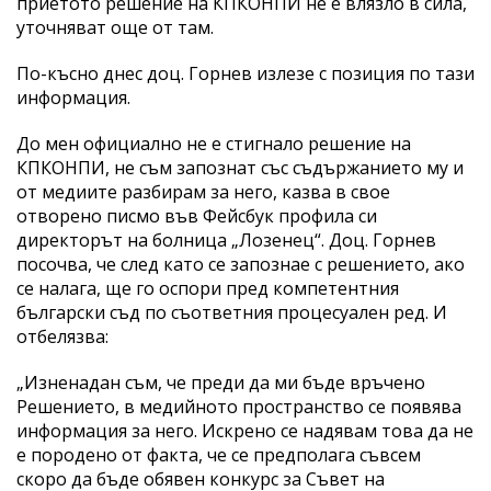
приетото решение на КПКОНПИ не е влязло в сила,
уточняват още от там.
По-късно днес доц. Горнев излезе с позиция по тази
информация.
До мен официално не е стигнало решение на
КПКОНПИ, не съм запознат със съдържанието му и
от медиите разбирам за него, казва в свое
отворено писмо във Фейсбук профила си
директорът на болница „Лозенец“. Доц. Горнев
посочва, че след като се запознае с решението, ако
се налага, ще го оспори пред компетентния
български съд по съответния процесуален ред. И
отбелязва:
„Изненадан съм, че преди да ми бъде връчено
Решението, в медийното пространство се появява
информация за него. Искрено се надявам това да не
е породено от факта, че се предполага съвсем
скоро да бъде обявен конкурс за Съвет на