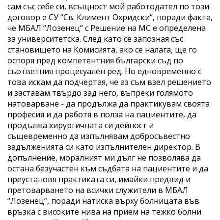
сам със себе си, всъщност мой работодател по този
договор е СУ “Св. Климент Охридски“, поради факта,
че МБАЛ “Лозенец” с Решение на МС е определена
за университетска. След като се запозная със
становището на Комисията, ако се налага, ще го
оспоря пред компетентния български съд по
съответния процесуален ред. Но едновременно с
това искам да подчертая, че аз съм взел решението
и заставам твърдо зад него, въпреки голямото
натоварване - да продължа да практикувам своята
професия и да работя в полза на пациентите, да
продължа хирургичната си дейност и
същевременно да изпълнявам добросъвестно
задълженията си като изпълнителен директор. В
допълнение, моралният ми дълг не позволява да
остана безучастен към съдбата на пациентите и да
преустановя практиката си, имайки предвид и
претоварването на всички служители в МБАЛ
“Лозенец”, поради натиска върху болницата във
връзка с високите нива на прием на тежко болни