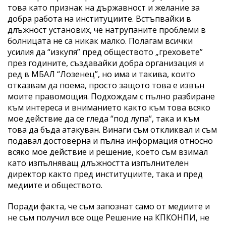
това като признак на държавност и желание за
добра работа на институциите. Встъпвайки в
длъжност установих, че натрупаните проблеми в
болницата не са никак малко. Полагам всички
усилия да “изкупя” пред обществото „греховете”
през годините, създавайки добра организация и
ред в МБАЛ “Лозенец”, но има и такива, които
отказвам да поема, просто защото това е извън
моите правомощия. Подхождам с пълно разбиране
към интереса и вниманието както към това всяко
мое действие да се гледа “под лупа“, така и към
това да бъда атакуван. Винаги съм откликвал и съм
подавал достоверна и пълна информация относно
всяко мое действие и решение, което съм взимал
като изпълняващ длъжността изпълнителен
директор както пред институциите, така и пред
медиите и обществото.
Поради факта, че съм запознат само от медиите и
не съм получил все още Решение на КПКОНПИ, не