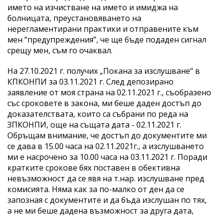
името на изчистване на името и имиджа на
болницата, преустановяването на
нерегламентирани практики и отправените към
мен “предупреждения”, че ще бъде подаден сигнал
срещу мен, съм го очаквал.
На 27.10.2021 г. получих „Покана за изслушване“ в
КПКОНПИ за 03.11.2021 г. След депозирано
заявление от моя страна на 02.11.2021 г., съобразено
със сроковете в закона, ми беше даден достъп до
доказателствата, които са събрани по реда на
ЗПКОНПИ, още на същата дата - 02.11.2021 г.
Обръщам внимание, че достъп до документите ми
се дава в 15.00 часа на 02.11.2021г., а изслушването
ми е насрочено за 10.00 часа на 03.11.2021 г. Поради
кратките срокове бях поставен в обективна
невъзможност да се явя на т.нар. изслушване пред
комисията. Няма как за по-малко от ден да се
запозная с документите и да бъда изслушан по тях,
а не ми беше дадена възможност за друга дата,