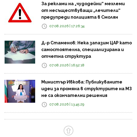
За реклами на „чудодейни“ мехлеми
от несъществуващи „лечители“
предупреди полицията в Смолян
07.08.2026 | 17:26:34
Д-р Стаменов: Нека запазим ЦАР като
самостоятелна, специализирана и
отчетна структура
07.08.2026 | 16:52:18
Министър Ивкова: Публикуваните
идеи за промяна в структурите на МЗ
не са окончателни решения
07.08.2026 | 13:45:29