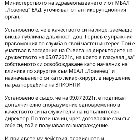
Министерството на здравеопазването и от МБАЛ
„Лозенец“ ЕАД, уточняват от антикорупционния
орган.
Установено е, че в качеството си на лице, заемащо
висша публична длъжност, доц. Горнев е упражнил
правомощия по служба в свой частен интерес. Той е
участвал в заседание на Съвета на директорите на
дружеството на 05.07.2021г., на което е гласувал „за“
собственото си освобождаване като началник на
клиника по хирургия към МБАЛ „Лозенец“ и
назначаването си като лекар-хирург, в нарушение
на разпоредбите на ЗПКОНПИ.
Установено е също, че на 09.07.2021г. е подписал
допълнително споразумение едновременно в
качеството си на служител и на изпълнителен
директор. По този начин, чрез договаряне сам със
себе си, той е получавал възнаграждение.
И при двете му действия, правилното и