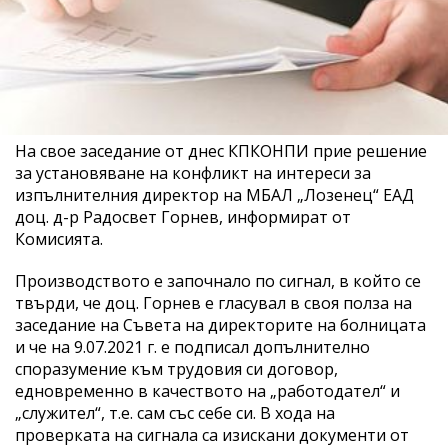
На свое заседание от днес КПКОНПИ прие решение
за установяване на конфликт на интереси за
изпълнителния директор на МБАЛ „Лозенец“ ЕАД
доц. д-р Радосвет Горнев, информират от
Комисията.
Производството е започнало по сигнал, в който се
твърди, че доц. Горнев е гласувал в своя полза на
заседание на Съвета на директорите на болницата
и че на 9.07.2021 г. е подписал допълнително
споразумение към трудовия си договор,
едновременно в качеството на „работодател“ и
„служител“, т.е. сам със себе си. В хода на
проверката на сигнала са изискани документи от