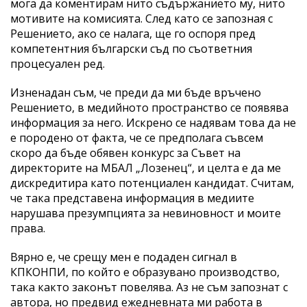
мога да коментирам нито съдържанието му, нито
мотивите на комисията. След като се запозная с
Решението, ако се налага, ще го оспоря пред
компетентния български съд по съответния
процесуален ред.
Изненадан съм, че преди да ми бъде връчено
Решението, в медийното пространство се появява
информация за него. Искрено се надявам това да не
е породено от факта, че се предполага съвсем
скоро да бъде обявен конкурс за Съвет на
директорите на МБАЛ „Лозенец“, и целта е да ме
дискредитира като потенциален кандидат. Считам,
че така представена информация в медиите
нарушава презумпцията за невиновност и моите
права.
Вярно е, че срещу мен е подаден сигнал в
КПКОНПИ, по който е образувано производство,
така както законът повелява. Аз не съм запознат с
автора, но предвид ежедневната ми работа в