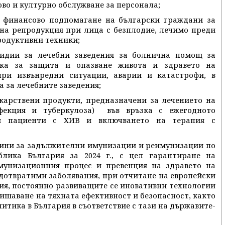
во и културно обслужване за персонала;
и финансово подпомагане на български граждани за
на репродукция при лица с безплодие, лечимо преди
родуктивни техники;
сидии за лечебни заведения за болнична помощ за
ка за защита и опазване живота и здравето на
при извънредни ситуации, аварии и катастрофи, в
на за лечебните заведения;
лекарствени продукти, предназначени за лечението на
фекция и туберкулоза) във връзка с ежегодното
ни пациенти с ХИВ и включването на терапия с
аксини за задължителни имунизации и реимунизации по
лика България за 2024 г., с цел гарантиране на
мунизационния процес и превенция на здравето на
дотвратими заболявания, при отчитане на европейски
ия, постоянно развиващите се иновативни технологии
ишаване на тяхната ефективност и безопасност, както
тика в България в съответствие с тази на държавите-