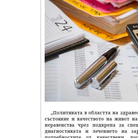
„Политиката в областта на здраве
състояние и качеството на живот н
неравенства чрез подкрепа за спе
диагностиката и лечението на за
потребностите от качествени, до