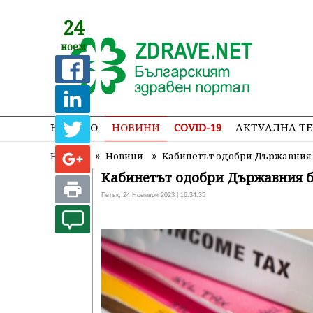
24
ноем
НАЧАЛО
НОВИНИ
COVID-19
АКТУАЛНА Т
»
»
Начало
Новини
Кабинетът одобри Държавния 
Кабинетът одобри Държавния б
Петък, 24 Ноември 2023 | 16:34:35