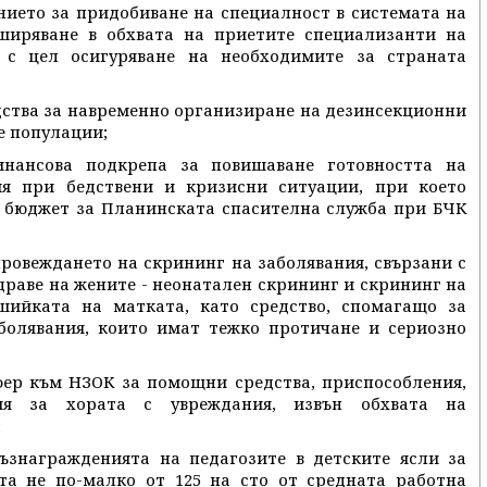
чението за придобиване на специалност в системата на
ширяване в обхвата на приетите специализанти на
 с цел осигуряване на необходимите за страната
редства за навременно организиране на дезинсекционни
е популации;
инансова подкрепа за повишаване готовността на
ия при бедствени и кризисни ситуации, при което
я бюджет за Планинската спасителна служба при БЧК
 провеждането на скрининг на заболявания, свързани с
драве на жените - неонатален скрининг и скрининг на
шийката на матката, като средство, спомагащо за
болявания, които имат тежко протичане и сериозно
фер към НЗОК за помощни средства, приспособления,
ия за хората с увреждания, извън обхвата на
;
възнагражденията на педагозите в детските ясли за
та не по-малко от 125 на сто от средната работна