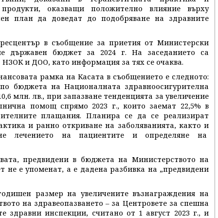
и продукти, оказващи положително влияние върху
чен план да доведат до подобряване на здравните
пресцентър в съобщение за приетия от Министерски
ие държавен бюджет за 2024 г. На заседанието са
НЗОК и ДОО, като информация за тях се очаква.
ансовата рамка на Касата в съобщението е следното:
 по бюджета на Националната здравноосигурителна
0,6 млн. лв., при запазване тенденцията за увеличение
лнична помощ спрямо 2023 г., които заемат 22,5% в
рителните плащания. Планира се да се реализират
актика и ранно откриване на заболяванията, както и
ане лечението на пациентите и определяне на
вата, предвидени в бюджета на Министерството на
т не е упоменат, а е дадена разбивка на „предвидени
в годишен размер на увеличените възнаграждения на
вото на здравеопазването – за Центровете за спешна
 здравни инспекции, считано от 1 август 2023 г., и