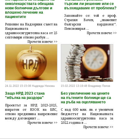
онколекарствата обещава
търсим ли решение или се
нови болнични дългове и
възхищаваме от проблема?
влошено лечение на
Запознайте се: той е проф.
пациентите
Страхил Вачев, „знаменит
Решение на Надзорния съвет на
български кардиолог“.
Националната
Пенсионирал ...
здравноосигурителна каса от 25
Прочети повече >>
септември отново разбун ...
Прочети повече >>
24.11.2022 15:15:08 Надежда Ненова
15.02.2022 13:19:48 Владимир Попов
Защо НРД 2023 стана
Без увеличение на цените
"ябълка на раздора"
на пътеките болници ще са
на ръба на оцеляването
Проектът за НРД 2023-2025,
изпратен от НЗОК на БЛС,
С над 600 млн. лв. е увеличен
отново предизвика напрежение
бюджетът на Националната
между договорнит ...
здравноосигурителна каса за
Прочети повече >>
2022 година в ...
Прочети повече >>