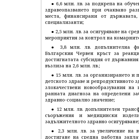
● 6,6 млн. лв. за подкрепа на обу
здравеопазването при очаквано раз
места, финансирани от държавата,
специализанти;
● 2,5 млн. лв. за осигуряване на с
мероприятия за контрол на комарнит
● 3,8 млн. лв. допълнителна ф
Българския Червен кръст за реакц
достигнатата субсидия от държавни
възлиза на 2,6 млн. лв.;
● 15 млн. лв. за организирането и
детското здраве и репродуктивното з
злокачествени новообразувания на 
ранната диагноза на определени за
здравно-социално значение;
● 12 млн. лв. допълнителен транс
съоръжения и медицински издел
задължителното здравно осигуряване
● 2,3 млн. лв. за увеличение на 
достигане на средна работна запла