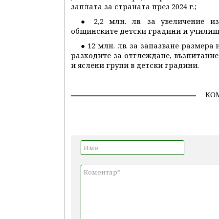
заплата за страната през 2024 г.;
● 2,2 млн. лв. за увеличение и
общинските детски градини и училищ
● 12 млн. лв. за запазване размер
разходите за отглеждане, възпитание 
и яслени групи в детски градини.
КО