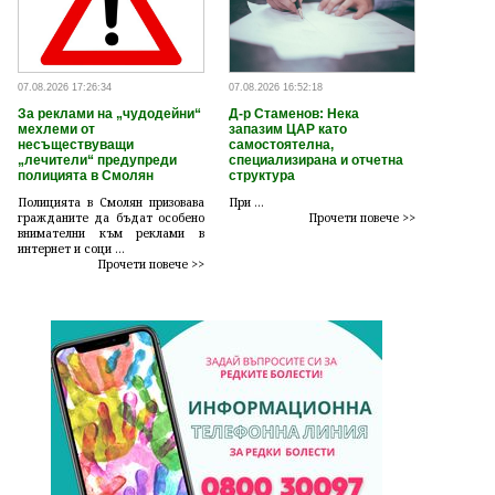
07.08.2026 17:26:34
07.08.2026 16:52:18
За реклами на „чудодейни“
Д-р Стаменов: Нека
мехлеми от
запазим ЦАР като
несъществуващи
самостоятелна,
„лечители“ предупреди
специализирана и отчетна
полицията в Смолян
структура
Полицията в Смолян призовава
При ...
гражданите да бъдат особено
Прочети повече >>
внимателни към реклами в
интернет и соци ...
Прочети повече >>