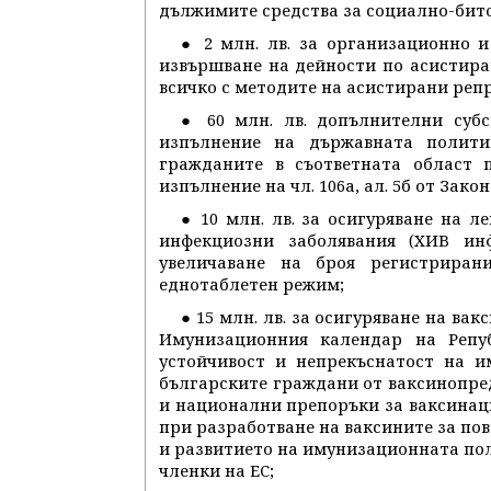
дължимите средства за социално-бито
● 2 млн. лв. за организационно 
извършване на дейности по асистира
всичко с методите на асистирани реп
● 60 млн. лв. допълнителни суб
изпълнение на държавната полити
гражданите в съответната област 
изпълнение на чл. 106а, ал. 5б от Зако
● 10 млн. лв. за осигуряване на 
инфекциозни заболявания (ХИВ ин
увеличаване на броя регистрира
еднотаблетен режим;
● 15 млн. лв. за осигуряване на в
Имунизационния календар на Репуб
устойчивост и непрекъснатост на и
българските граждани от ваксинопре
и национални препоръки за ваксинац
при разработване на ваксините за пов
и развитието на имунизационната поли
членки на ЕС;