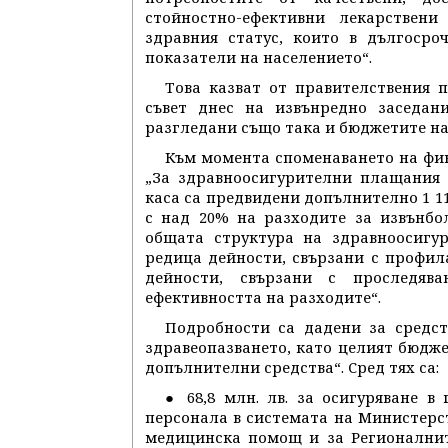
стойностно-ефективни лекарствен
здравния статус, които в дългосро
показатели на населението“.
Това казват от правителствения 
съвет днес на извънредно заседан
разгледани също така и бюджетите на 
Към момента споменаването на фин
„За здравноосигурителни плащания
каса са предвидени допълнително 1 11
с над 20% на разходите за извънбо
общата структура на здравноосигу
редица дейности, свързани с профил
дейности, свързани с проследяв
ефективността на разходите“.
Подробности са дадени за средст
здравеопазването, като целият бюдже
допълнителни средства“. Сред тях са:
● 68,8 млн. лв. за осигуряване 
персонала в системата на Министерст
медицинска помощ и за Регионалните