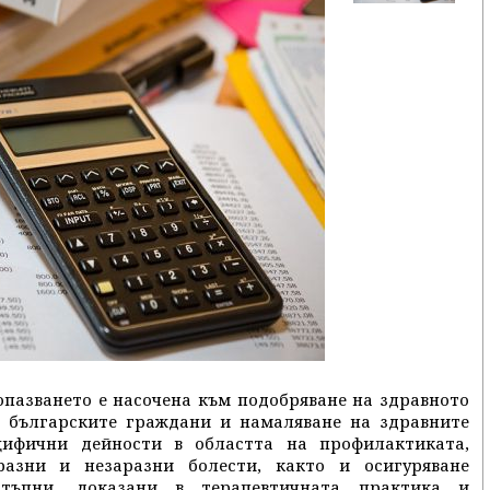
опазването е насочена към подобряване на здравното
а българските граждани и намаляване на здравните
цифични дейности в областта на профилактиката,
разни и незаразни болести, както и осигуряване
стъпни, доказани в терапевтичната практика и