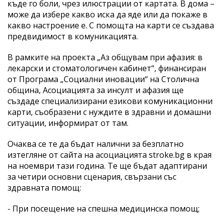
къде го боли, чрез илюстрации от картата. В дома –
може да избере какво иска да яде или да покаже в
какво настроение е. С помощта на карти се създава
предвидимост в комуникацията.
В рамките на проекта „Аз общувам при афазия: в
лекарски и стоматологичен кабинет“, финансиран
от Програма „Социални иновации“ на Столична
община, Асоциацията за инсулт и афазия ще
създаде специализирани езикови комуникационни
карти, съобразени с нуждите в здравни и домашни
ситуации, информират от там.
Очаква се те да бъдат налични за безплатно
изтегляне от сайта на асоциацията stroke.bg в края
на ноември тази година. Те ще бъдат адаптирани
за четири основни сценария, свързани със
здравната помощ:
- При посещение на спешна медицинска помощ;