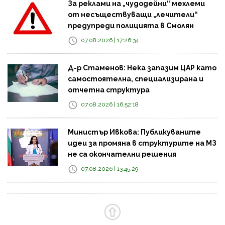
За реклами на „чудодейни“ мехлеми
от несъществуващи „лечители“
предупреди полицията в Смолян
07.08.2026 | 17:26:34
Д-р Стаменов: Нека запазим ЦАР като
самостоятелна, специализирана и
отчетна структура
07.08.2026 | 16:52:18
Министър Ивкова: Публикуваните
идеи за промяна в структурите на МЗ
не са окончателни решения
07.08.2026 | 13:45:29