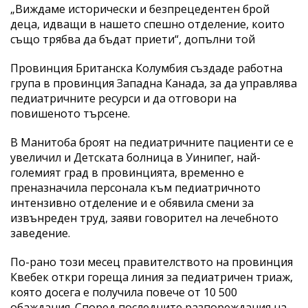
„Виждаме исторически и безпрецедентен брой
деца, идващи в нашето спешно отделение, които
също трябва да бъдат приети“, допълни той
Провинция Британска Колумбия създаде работна
група в провинция Западна Канада, за да управлява
педиатричните ресурси и да отговори на
повишеното търсене.
В Манитоба броят на педиатричните пациенти се е
увеличил и Детската болница в Уинипег, най-
големият град в провинцията, временно е
преназначила персонала към педиатричното
интензивно отделение и е обявила смени за
извънреден труд, заяви говорител на лечебното
заведение.
По-рано този месец правителството на провинция
Квебек откри гореща линия за педиатричен триаж,
която досега е получила повече от 10 500
обаждания. Според последните разпореждания на