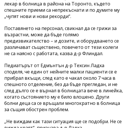
лекар в болница в района на Торонто, където
спешните приеми са непрекъснати и по думите му
„чупят нови и нови рекорди“.
Поставянето на персонал, свикнал да се грижи за
възрастни, може да бъде голямо
предизвикателство – и дозите, и оборудването се
различават съществено, повечето от тези колеги
не са наясно с работата, казва д-р Флиндал.
Педиатърът от Едмънтън д-р Техсин Ладха
споделя, че един от нейните малки пациенти се е
прибрал вкъщи, след като е чакал около 7 часа в
спешното отделение, без да бъде прегледан, и не
след дълго се е върнал в болницата вече в линейка,
когато състоянието му е било влошено. Други
болни деца са се връщали многократно в болница
за същия обострен проблем.
„Не виждам как тази ситуация ще се подобри. Не се
вижда краят“, признава д-р Ладха.