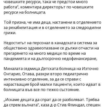
човешките ресурси, така че предстои много
работа“, коментира директорът по човешките
ресурси на болницата.
Той призна, че има деца, настанени в отделението
за рехабилитация и в отделението за следродилни
грижи.
Недостигът на персонал в канадската система за
обществено здравеопазване се дължи отчасти на
прегарянето на много медици по време на
пандемията и на дългосрочно недофинансиране,
Миналата седмица Детската болница на Източно
Онтарио, Отава, разкри второ педиатрично
интензивно отделение, за да се справи с
нарастващия брой малки пациенти, които идват в
болницата във все по-тежко състояние.
„Искаме децата да спрат да се разболяват. Трябва
да спрем вълната“, каза д-р Стив Флиндал, спешен