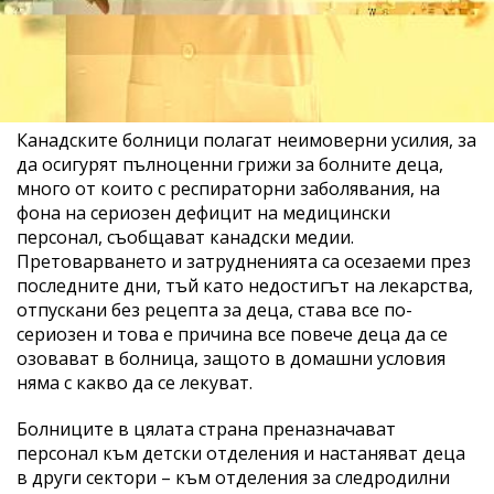
Канадските болници полагат неимоверни усилия, за
да осигурят пълноценни грижи за болните деца,
много от които с респираторни заболявания, на
фона на сериозен дефицит на медицински
персонал, съобщават канадски медии.
Претоварването и затрудненията са осезаеми през
последните дни, тъй като недостигът на лекарства,
отпускани без рецепта за деца, става все по-
сериозен и това е причина все повече деца да се
озовават в болница, защото в домашни условия
няма с какво да се лекуват.
Болниците в цялата страна преназначават
персонал към детски отделения и настаняват деца
в други сектори – към отделения за следродилни