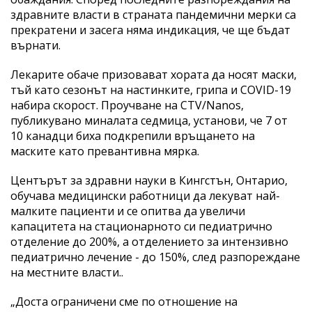
здравните власти в страната пандемични мерки са
прекратени и засега няма индикация, че ще бъдат
върнати.
Лекарите обаче призовават хората да носят маски,
тъй като сезонът на настинките, грипа и COVID-19
набира скорост. Проучване на CTV/Nanos,
публикувано миналата седмица, установи, че 7 от
10 канадци биха подкрепили връщането на
маските като превантивна мярка.
Центърът за здравни науки в Кингстън, Онтарио,
обучава медицински работници да лекуват най-
малките пациенти и се опитва да увеличи
капацитета на стационарното си педиатрично
отделение до 200%, а отделението за интензивно
педиатрично лечение - до 150%, след разпореждане
на местните власти..
„Доста ограничени сме по отношение на