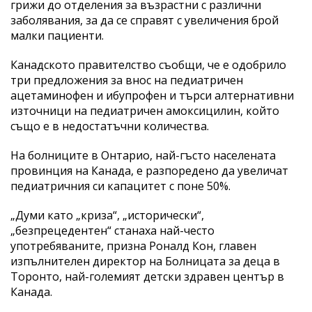
грижи до отделения за възрастни с различни
заболявания, за да се справят с увеличения брой
малки пациенти.
Канадското правителство съобщи, че е одобрило
три предложения за внос на педиатричен
ацетаминофен и ибупрофен и търси алтернативни
източници на педиатричен амоксицилин, който
също е в недостатъчни количества.
На болниците в Онтарио, най-гъсто населената
провинция на Канада, е разпоредено да увеличат
педиатричния си капацитет с поне 50%.
„Думи като „криза“, „исторически“,
„безпрецедентен“ станаха най-често
употребяваните, призна Роналд Кон, главен
изпълнителен директор на Болницата за деца в
Торонто, най-големият детски здравен център в
Канада.