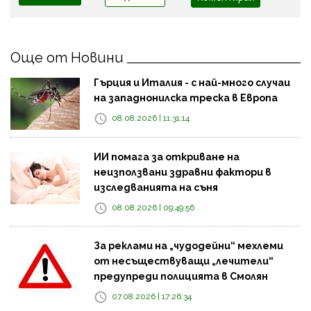
Още от Новини
Гърция и Италия - с най-много случаи
на западнонилска треска в Европа
08.08.2026 | 11:31:14
ИИ помага за откриване на
неизползвани здравни фактори в
изследванията на съня
08.08.2026 | 09:49:56
За реклами на „чудодейни“ мехлеми
от несъществуващи „лечители“
предупреди полицията в Смолян
07.08.2026 | 17:26:34