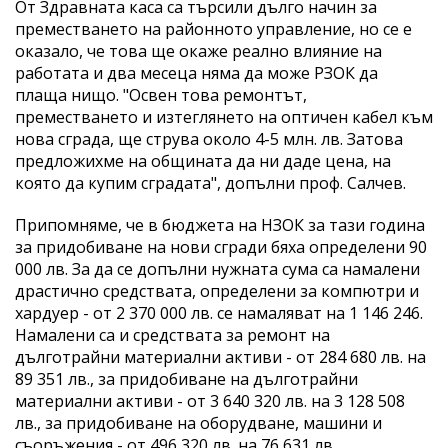
От Здравната каса са търсили дълго начин за
преместването на районното управление, но се е
оказало, че това ще окаже реално влияние на
работата и два месеца няма да може РЗОК да
плаща нищо. "Освен това ремонтът,
преместването и изтеглянето на оптичен кабел към
нова сграда, ще струва около 4-5 млн. лв. Затова
предложихме на общината да ни даде цена, на
която да купим сградата", допълни проф. Салчев.
Припомняме, че в бюджета на НЗОК за тази година
за придобиване на нови сгради бяха определени 90
000 лв. За да се допълни нужната сума са намалени
драстично средствата, определени за компютри и
хардуер - от 2 370 000 лв. се намаляват на 1 146 246.
Намалени са и средствата за ремонт на
дълготрайни материални активи - от 284 680 лв. на
89 351 лв., за придобиване на дълготрайни
материални активи - от 3 640 320 лв. на 3 128 508
лв., за придобиване на оборудване, машини и
съоръжения - от 496 320 лв. на 76 631 лв.