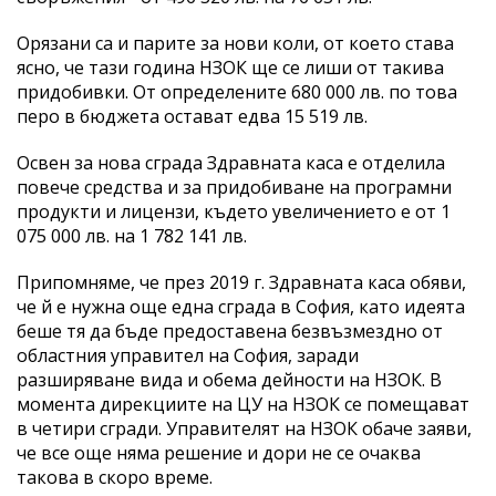
Орязани са и парите за нови коли, от което става
ясно, че тази година НЗОК ще се лиши от такива
придобивки. От определените 680 000 лв. по това
перо в бюджета остават едва 15 519 лв.
Освен за нова сграда Здравната каса е отделила
повече средства и за придобиване на програмни
продукти и лицензи, където увеличението е от 1
075 000 лв. на 1 782 141 лв.
Припомняме, че през 2019 г. Здравната каса обяви,
че й е нужна още една сграда в София, като идеята
беше тя да бъде предоставена безвъзмездно от
областния управител на София, заради
разширяване вида и обема дейности на НЗОК. В
момента дирекциите на ЦУ на НЗОК се помещават
в четири сгради. Управителят на НЗОК обаче заяви,
че все още няма решение и дори не се очаква
такова в скоро време.