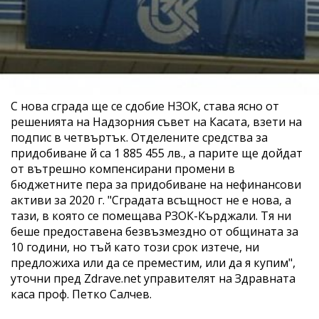
С нова сграда ще се сдобие НЗОК, става ясно от
решенията на Надзорния съвет на Касата, взети на
подпис в четвъртък. Отделените средства за
придобиване й са 1 885 455 лв., а парите ще дойдат
от вътрешно компенсирани промени в
бюджетните пера за придобиване на нефинансови
активи за 2020 г. "Сградата всъщност не е нова, а
тази, в която се помещава РЗОК-Кърджали. Тя ни
беше предоставена безвъзмездно от общината за
10 години, но тъй като този срок изтече, ни
предложиха или да се преместим, или да я купим",
уточни пред Zdrave.net управителят на Здравната
каса проф. Петко Салчев.