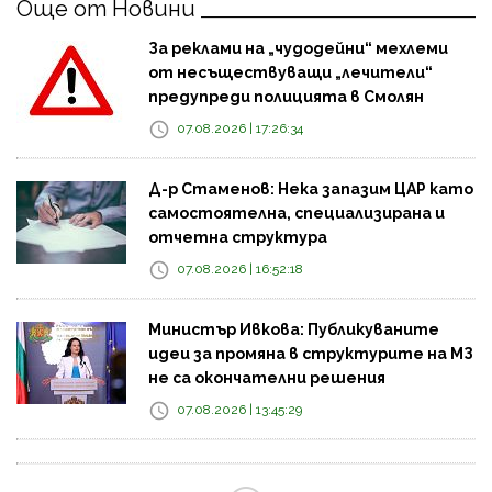
Още от Новини
За реклами на „чудодейни“ мехлеми
от несъществуващи „лечители“
предупреди полицията в Смолян
07.08.2026 | 17:26:34
Д-р Стаменов: Нека запазим ЦАР като
самостоятелна, специализирана и
отчетна структура
07.08.2026 | 16:52:18
Министър Ивкова: Публикуваните
идеи за промяна в структурите на МЗ
не са окончателни решения
07.08.2026 | 13:45:29