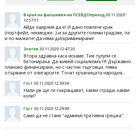
В края на фалшивия ни ПСЕВДОпреход
30.11.2020
12:57:51
Айде хаирлия да е! И дано повлече крак
(портфейл, чекмедже...) и за другите големи градове, па
и по-малките! Да няма дискриминирани!
Златев
30.11.2020 12:47:20
Втора здравна каса искаме. Тия тулупи се
бетонираха. Да живей социализмът!!! Държавно
планово финансиране, но с частни търговци. Няма
отърване от олигарсите. Точат кръвчицата народна...
Гост
30.11.2020 12:39:56
Нали уж ще ги съкращават, какви сгради, какви
коли?
Гост
30.11.2020 12:29:09
Само да не стане "административна грешка".