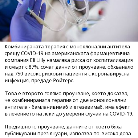
Комбинираната терапия с моноклонални антитела
срещу COVID-19 на американската фармацевтична
компания Eli Lilly намалява риска от хоспитализация
и смърт с 87%, сочат данни от проучване, обхванало
над 750 високорискови пациенти с коронавирусна
инфекция, предаде Ройтерс.
Това е второто голямо проучване, което доказва,
че комбинираната терапия от две моноклонални
антитела - бамланивимаб и етезевимаб, има ефект
в лечението на леки до умерени случаи на COVID-19.
Предишното проучване, данните от което бяха
публикувани през януари, използва по-висока доза