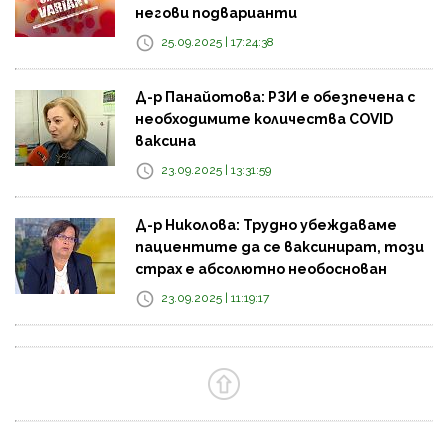
негови подварианти
25.09.2025 | 17:24:38
Д-р Панайотова: РЗИ е обезпечена с
необходимите количества COVID
ваксина
23.09.2025 | 13:31:59
Д-р Николова: Трудно убеждаваме
пациентите да се ваксинират, този
страх е абсолютно необоснован
23.09.2025 | 11:19:17