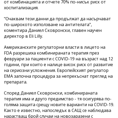
от комбинацията и отчете 70% по-нисък риск от
хоспитализация.
"Очаквам тези данни да продължат да насърчават
по-широкото използване на антителата",
коментира Даниел Сковронски, главен научен
директор в Eli Lilly.
Американските регулаторни власти в лицето на
FDA разрешиха комбинираната терапия през
февруари за пациенти с COVID-19 на възраст над 12
години, при които е налице висок риск от развитие
на сериозни усложнения. Европейският регулатор
ЕMA започна процедура за непрекъснат преглед на
препарата.
Според Даниел Сковронски, комбинираната
терапия има и друго предимство - тя осигурява по-
голяма защита срещу новите варианти на COVID-19.
Както е известно, напоследък в САЩ се наблюдава
нарастващ брой случаи на новозаразени с