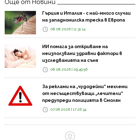
Още от Новини
Гърция и Италия - с най-много случаи
на западнонилска треска в Европа
08.08.2026 | 11:31:14
ИИ помага за откриване на
неизползвани здравни фактори в
изследванията на съня
08.08.2026 | 09:49:56
За реклами на „чудодейни“ мехлеми
от несъществуващи „лечители“
предупреди полицията в Смолян
07.08.2026 | 17:26:34