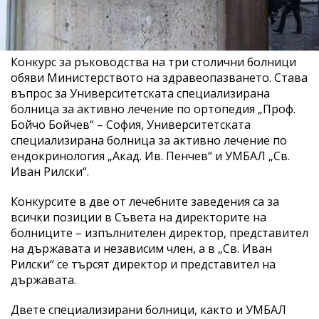
Конкурс за ръководства на три столични болници
обяви Министерството на здравеопазването. Става
въпрос за Университетската специализирана
болница за активно лечение по ортопедия „Проф.
Бойчо Бойчев“ – София, Университетската
специализирана болница за активно лечение по
ендокринология „Акад. Ив. Пенчев“ и УМБАЛ „Св.
Иван Рилски“.
Конкурсите в две от лечебните заведения са за
всички позиции в Съвета на директорите на
болниците – изпълнителен директор, представител
на държавата и независим член, а в „Св. Иван
Рилски“ се търсят директор и представител на
държавата.
Двете специализирани болници, както и УМБАЛ