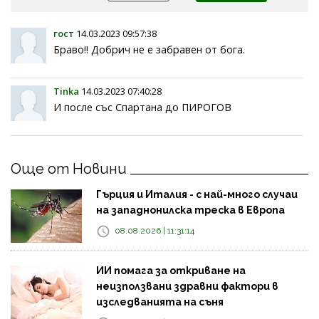
гост
14.03.2023 09:57:38
Браво!! Добрич не е забравен от бога.
Tinka
14.03.2023 07:40:28
И после със Спартана до ПИРОГОВ
Още от Новини
Гърция и Италия - с най-много случаи
на западнонилска треска в Европа
08.08.2026 | 11:31:14
ИИ помага за откриване на
неизползвани здравни фактори в
изследванията на съня