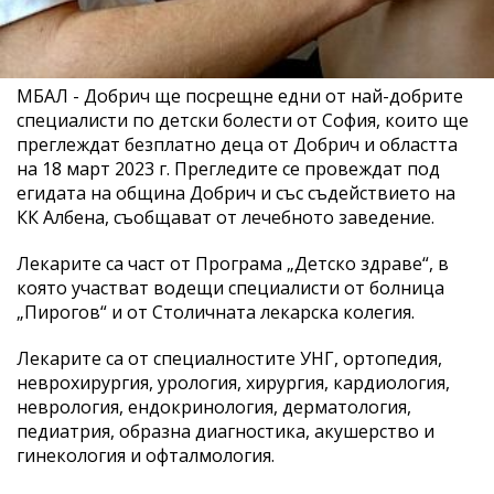
МБАЛ - Добрич ще посрещне едни от най-добрите
специалисти по детски болести от София, които ще
преглеждат безплатно деца от Добрич и областта
на 18 март 2023 г. Прегледите се провеждат под
егидата на община Добрич и със съдействието на
КК Албена, съобщават от лечебното заведение.
Лекарите са част от Програма „Детско здраве“, в
която участват водещи специалисти от болница
„Пирогов“ и от Столичната лекарска колегия.
Лекарите са от специалностите УНГ, ортопедия,
неврохирургия, урология, хирургия, кардиология,
неврология, ендокринология, дерматология,
педиатрия, образна диагностика, акушерство и
гинекология и офталмология.