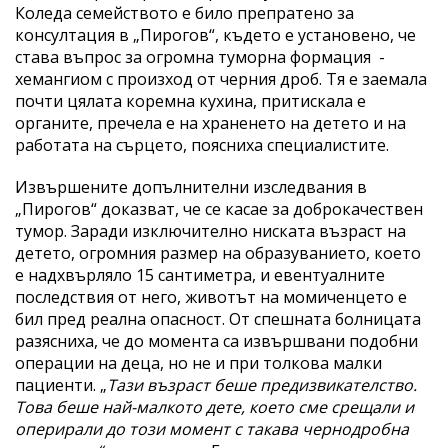
Коледа семейството е било препратено за
консултация в „Пирогов“, където е установено, че
става въпрос за огромна туморна формация -
хемангиом с произход от черния дроб. Тя е заемала
почти цялата коремна кухина, притискала е
органите, пречела е на храненето на детето и на
работата на сърцето, поясниха специалистите.
Извършените допълнителни изследвания в
„Пирогов“ доказват, че се касае за доброкачествен
тумор. Заради изключително ниската възраст на
детето, огромния размер на образуванието, което
е надхвърляло 15 сантиметра, и евентуалните
последствия от него, животът на момиченцето е
бил пред реална опасност. От спешната болницата
разясниха, че до момента са извършвани подобни
операции на деца, но не и при толкова малки
пациенти. „
Тази възраст беше предизвикателство.
Това беше най-малкото дете, което сме срещали и
оперирали до този момент с такава чернодробна