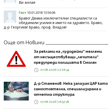
Ви желая
Гост
10.01.2018 13:56:06
Браво! Двама изключителни специалисти са
обединили усилия в името на здравето. Браво,
д-р Георгиев! Браво, проф. Владов!
Още от Новини
За реклами на „чудодейни“ мехлеми
от несъществуващи „лечители“
предупреди полицията в Смолян
07.08.2026 | 17:26:34
Д-р Стаменов: Нека запазим ЦАР като
самостоятелна, специализирана и
отчетна структура
07.08.2026 | 16:52:18