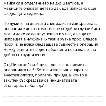
майка си в отделението на д-р Цветков, а
медиците очакват детето да бъде изписано още
следващата седмица.
По думите на двамата специалисти извършената
операция е доказателство, че подобни случаи биха
могли да се лекуват успешно и у нас, а не да се
изпращат в чужбина. В тази връзка проф. Владов
посочи, че всяка следващата съвместна операция
между екипите на двете болници показва все по-
добро сътрудничество.
От „Пирогов“ съобщиха още, че по време на
операцията на бебето е използван апарат за
анестезиология, прилаган при деца, който е
закупен със средства от инициативата
„Българската Коледа“.