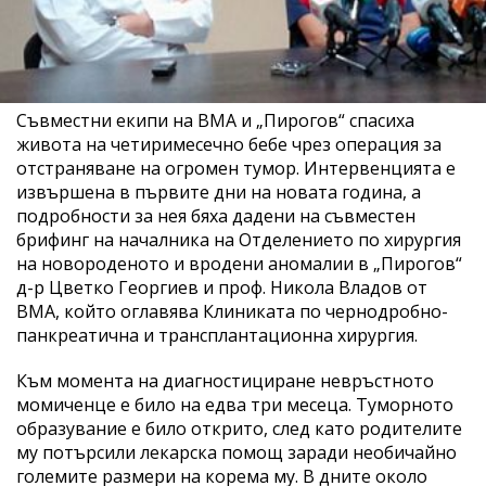
Съвместни екипи на ВМА и „Пирогов“ спасиха
живота на четиримесечно бебе чрез операция за
отстраняване на огромен тумор. Интервенцията е
извършена в първите дни на новата година, а
подробности за нея бяха дадени на съвместен
брифинг на началника на Отделението по хирургия
на новороденото и вродени аномалии в „Пирогов“
д-р Цветко Георгиев и проф. Никола Владов от
ВМА, който оглавява Клиниката по чернодробно-
панкреатична и трансплантационна хирургия.
Към момента на диагностициране невръстното
момиченце е било на едва три месеца. Туморното
образувание е било открито, след като родителите
му потърсили лекарска помощ заради необичайно
големите размери на корема му. В дните около