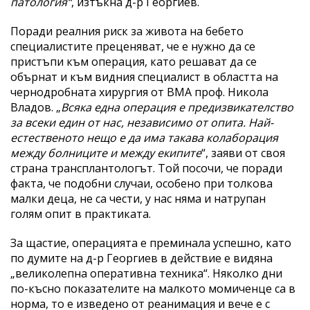
патология“
, изтъкна д-р Георгиев.
Поради реалния риск за живота на бебето
специалистите преценяват, че е нужно да се
пристъпи към операция, като решават да се
обърнат и към видния специалист в областта на
чернодробната хирургия от ВМА проф. Никола
Владов. „
Всяка една операция е предизвикателство
за всеки един от нас, независимо от опита. Най-
естественото нещо е да има такава колаборация
между болниците и между екипите
“, заяви от своя
страна трансплантологът. Той посочи, че поради
факта, че подобни случаи, особено при толкова
малки деца, не са чести, у нас няма и натрупан
голям опит в практиката.
За щастие, операцията е преминала успешно, като
по думите на д-р Георгиев в действие е видяна
„великолепна оперативна техника“. Няколко дни
по-късно показателите на малкото момиченце са в
норма, то е изведено от реанимация и вече е с