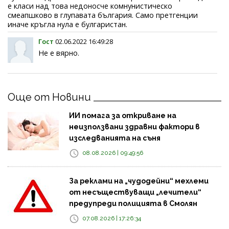
е класи над това недоносче комнунистическо
смеапшково в глупавата българия. Само претгенции
иначе кръгла нула е булгаристан.
Гост
02.06.2022 16:49:28
Не е вярно.
Още от Новини
ИИ помага за откриване на
неизползвани здравни фактори в
изследванията на съня
08.08.2026 | 09:49:56
За реклами на „чудодейни“ мехлеми
от несъществуващи „лечители“
предупреди полицията в Смолян
07.08.2026 | 17:26:34