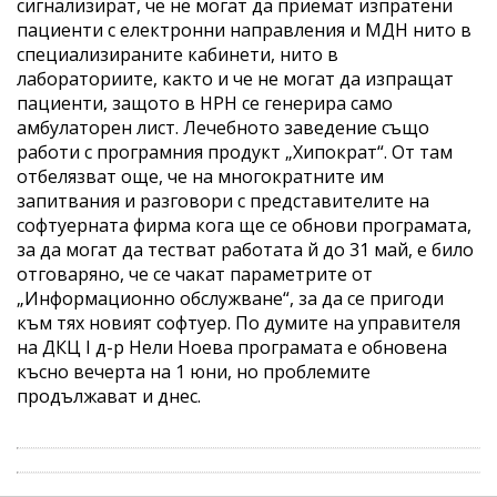
сигнализират, че не могат да приемат изпратени
пациенти с електронни направления и МДН нито в
специализираните кабинети, нито в
лабораториите, както и че не могат да изпращат
пациенти, защото в НРН се генерира само
амбулаторен лист. Лечебното заведение също
работи с програмния продукт „Хипократ“. От там
отбелязват още, че на многократните им
запитвания и разговори с представителите на
софтуерната фирма кога ще се обнови програмата,
за да могат да тестват работата й до 31 май, е било
отговаряно, че се чакат параметрите от
„Информационно обслужване“, за да се пригоди
към тях новият софтуер. По думите на управителя
на ДКЦ I д-р Нели Ноева програмата е обновена
късно вечерта на 1 юни, но проблемите
продължават и днес.