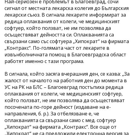
Най-сериозен е проблемът в Благоевград, сочи
сигнал от местната лекарска колегия до Българския
лекарски съюз. В сигнала лекарите информират за
редица оплаквания от колеги, че медицинският
софтуер, който ползват, не им позволява да
осъществяват дейността си. Оплакванията са
свързани само със софтуера „Хипократ“ на фирмата
„Контракс“. По-голямата част от лекарите в
извънболничната помощ в Благоевградска област
работят именно с тази програма.
В сигнала, който засяга вчерашния ден, се казва: „За
жалост от началото на работния ден до момента в
УС на РК на БЛС – Благоевград постъпиха редица
оплаквания от колеги, че медицинският софтуер,
който ползват, не им позволява да осъществяват
посочената по-горе дейност (издаване на е-
направления, б. р.). За отбелязване е, че
оплакванията са свързани само с мед. софтуер
„Хипократ“ на фирмата „Контракс“. Все още от
„Хипократ“ не са предложили електронна версия за