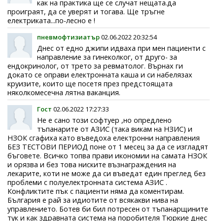
как на практика ще се случат нещата.да
проиграят, да се уверят и тогава. Ще тръгне
електриката...по-лесно е !
пневмофтизиатър
02.06.2022 20:32:54
Днес от едно джипи идваха при мен пациенти с
направление за гинеколког, от друго- за
ендокринолог, от трето за ревматолог. Върнах ги
докато се оправи електронната каша и си набелязах
круизите, които ще посетя през предстоящата
няколкомесечна лятна ваканция.
Гост
02.06.2022 17:27:33
Не е сано този софтуер ,но опредлено
тъпанарите от АЗИС (така викам на НЗИС) и
НЗОК сгафиха като въведоха електронни направления
БЕЗ ТЕСТОВИ ПЕРИОД поне от 1 месец за да се изгладят
бъговете. Всичко топва прави икономии на самата НЗОК
и орязва и без това ниските възнаграждения на
лекарите, коти не може да си въведат един преглед без
проблеми с полуелектронната система АЗИС .
Конфликтите пък с пациенти няма да коментирам.
България е рай за идиотите от всякакви нива на
управлението. Ботев би бил потресен от тъпанарщините
тук и как здравната система на поробителя Тюркие днес