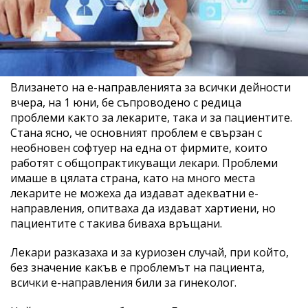
Влизането на е-направленията за всички дейности
вчера, на 1 юни, бе съпроводено с редица
проблеми както за лекарите, така и за пациентите.
Стана ясно, че основният проблем е свързан с
необновен софтуер на една от фирмите, които
работят с общопрактикуващи лекари. Проблеми
имаше в цялата страна, като на много места
лекарите не можеха да издават адекватни е-
направления, опитваха да издават хартиени, но
пациентите с такива биваха връщани.
Лекари разказаха и за куриозен случай, при който,
без значение какъв е проблемът на пациента,
всички е-направления били за гинеколог.