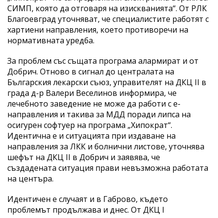
СИМП, която да отговаря на изискванията“. От РЛК
Благоевград уточняват, че специалистите работят с
хартиени направления, което противоречи на
нормативната уредба.
За проблем със същата програма алармират и от
Добрич. Отново в сигнал до централата на
Българския лекарски съюз, управителят на ДКЦ II в
града д-р Валери Веселинов информира, че
лечебното заведение не може да работи с е-
направления и такива за МДД поради липса на
осигурен софтуер на програма „Хипократ“.
Идентична е и ситуацията при издаване на
направления за ЛКК и болнични листове, уточнява
шефът на ДКЦ II в Добрич и заявява, че
създадената ситуация прави невъзможна работата
на центъра.
Идентичен е случаят и в Габрово, където
проблемът продължава и днес. От ДКЦ I