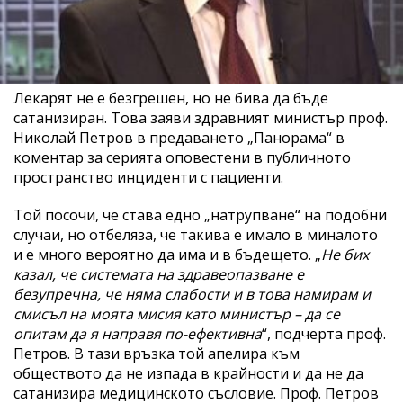
Лекарят не е безгрешен, но не бива да бъде
сатанизиран. Това заяви здравният министър проф.
Николай Петров в предаването „Панорама“ в
коментар за серията оповестени в публичното
пространство инциденти с пациенти.
Той посочи, че става едно „натрупване“ на подобни
случаи, но отбеляза, че такива е имало в миналото
и е много вероятно да има и в бъдещето. „
Не бих
казал, че системата на здравеопазване е
безупречна, че няма слабости и в това намирам и
смисъл на моята мисия като министър – да се
опитам да я направя по-ефективна
“, подчерта проф.
Петров. В тази връзка той апелира към
обществото да не изпада в крайности и да не да
сатанизира медицинското съсловие. Проф. Петров