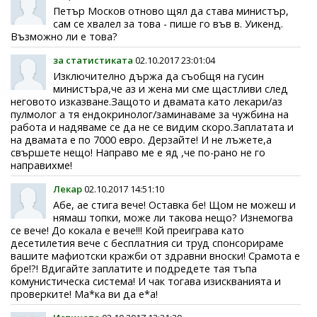
Петър Москов отново щял да става министър,
сам се хвалел за това - пише го във в. Уикенд.
Възможно ли е това?
за статистиката
02.10.2017 23:01:04
Изключително държа да съобщя на гусин
министъра,че аз и жена ми сме щастливи след
неговото изказване.Защото и двамата като лекари/аз
пулмолог а тя ендокринолог/заминаваме за чужбина на
работа и надяваме се да не се видим скоро.Заплатата и
на двамата е по 7000 евро. Дерзайте! И не лъжете,а
свършете нещо! Направо ме е яд ,че по-рано не го
направихме!
Лекар
02.10.2017 14:51:10
Абе, ае стига вече! Оставка бе! Щом не можеш и
нямаш топки, може ли такова нещо? Изнемогва
се вече! До кокала е вече!!! Кой преиграва като
десетилетия вече с бесплатния си труд спонсорираме
вашите мафиотски кражби от здравни вноски! Срамота е
бре!?! Вдигайте заплатите и подредете тая тъпа
комунистическа система! И чак тогава изискванията и
проверките! Ма*ка ви да е*а!