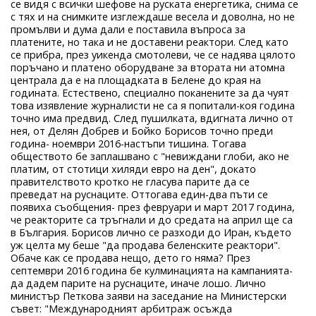
се видя с всички шефове на руската енергетика, снима се
с тях и на снимките изглеждаше весела и доволна, но не
промълви и дума дали е поставила въпроса за
платените, но така и не доставени реактори. След като
се прибра, през уикенда смотолеви, че се надява цялото
поръчано и платено оборудване за втората ни атомна
централа да е на площадката в Белене до края на
годината. Естествено, специално поканените за да чуят
това изявление журналисти не са я попитали-коя година
точно има предвид. След пушилката, вдигната лично от
нея, от Делян Добрев и Бойко Борисов точно преди
година- ноември 2016-настъпи тишина. Тогава
обществото бе заплашвано с "невиждани глоби, ако не
платим, от стотици хиляди евро на ден", докато
правителството кротко не гласува парите да се
преведат на руснаците. Оттогава един-два пъти се
появиха съобщения- през февруари и март 2017 година,
че реакторите са тръгнали и до средата на април ще са
в България. Борисов лично се разходи до Иран, където
уж целта му беше "да продава беленските реактори".
Обаче как се продава нещо, дето го няма? През
септември 2016 година бе кулминацията на кампанията-
да дадем парите на руснаците, иначе лошо. Лично
министър Петкова заяви на заседание на Министерски
съвет: "Международният арбитраж осъжда