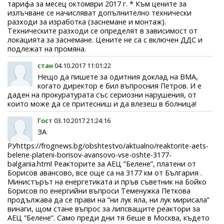
тарифа за месец октомври 2017 г. * Към цените за
излъчване се начисляват допълнително технически
разходи за изработка (заснемане и монтаж).
Техническите разходи се определят в зависимост от
локацията за заснемане. Цените не са с включен ДДС и
подлежат на промяна.
стан
04.10.2017 11:01:22
Нещо да пишете за одитния доклад на ВМА,
когато директор е бил въпросния Петров. И е
даден на прокуратурата със сериозни нарушения, от
които може да се притесниш и да влезеш в болница!
Гост
03.10.2017 21:24:16
ЗА
РУhttps://frognews.bg/obshtestvo/aktualno/reaktorite-aets-
belene-plateni-borisov-avansovo-vse-oshte-3177-
balgariia.html Реакторите за АЕЦ ”Белене”, платени от
Борисов авансово, все още са на 3177 км от България .
Министърът на енергетиката и пръв съветник на Бойко
Борисов по енергийни въпроси Теменужка Петкова
продължава да се прави на ”ни лук яла, ни лук мирисала”
винаги, щом стане въпрос за липсващите реактори за
АЕЦ ”Белене”. Само преди дни тя беше в Москва, където