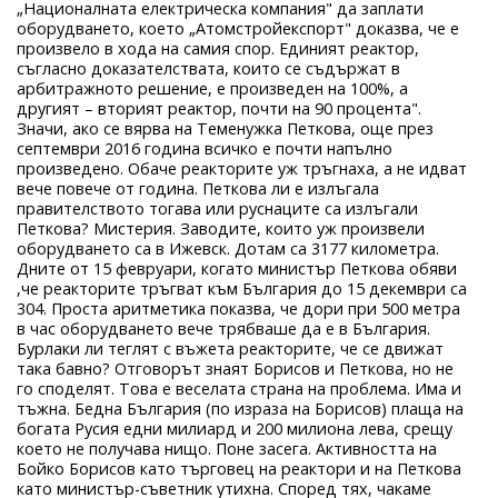
„Националната електрическа компания" да заплати
оборудването, което „Атомстройекспорт" доказва, че е
произвело в хода на самия спор. Единият реактор,
съгласно доказателствата, които се съдържат в
арбитражното решение, е произведен на 100%, а
другият – вторият реактор, почти на 90 процента".
Значи, ако се вярва на Теменужка Петкова, още през
септември 2016 година всичко е почти напълно
произведено. Обаче реакторите уж тръгнаха, а не идват
вече повече от година. Петкова ли е излъгала
правителството тогава или руснаците са излъгали
Петкова? Мистерия. Заводите, които уж произвели
оборудването са в Ижевск. Дотам са 3177 километра.
Дните от 15 февруари, когато министър Петкова обяви
,че реакторите тръгват към България до 15 декември са
304. Проста аритметика показва, че дори при 500 метра
в час оборудването вече трябваше да е в България.
Бурлаки ли теглят с въжета реакторите, че се движат
така бавно? Отговорът знаят Борисов и Петкова, но не
го споделят. Това е веселата страна на проблема. Има и
тъжна. Бедна България (по израза на Борисов) плаща на
богата Русия едни милиард и 200 милиона лева, срещу
което не получава нищо. Поне засега. Активността на
Бойко Борисов като търговец на реактори и на Петкова
като министър-съветник утихна. Според тях, чакаме