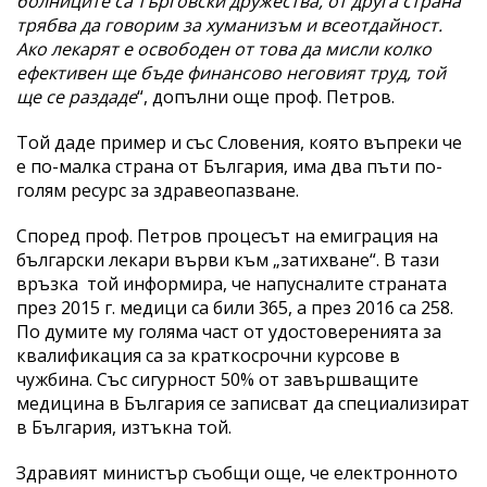
болниците са търговски дружества, от друга страна
трябва да говорим за хуманизъм и всеотдайност.
Ако лекарят е освободен от това да мисли колко
ефективен ще бъде финансово неговият труд, той
ще се раздаде
“, допълни още проф. Петров.
Той даде пример и със Словения, която въпреки че
е по-малка страна от България, има два пъти по-
голям ресурс за здравеопазване.
Според проф. Петров процесът на емиграция на
български лекари върви към „затихване“. В тази
връзка той информира, че напусналите страната
през 2015 г. медици са били 365, а през 2016 са 258.
По думите му голяма част от удостоверенията за
квалификация са за краткосрочни курсове в
чужбина. Със сигурност 50% от завършващите
медицина в България се записват да специализират
в България, изтъкна той.
Здравият министър съобщи още, че електронното