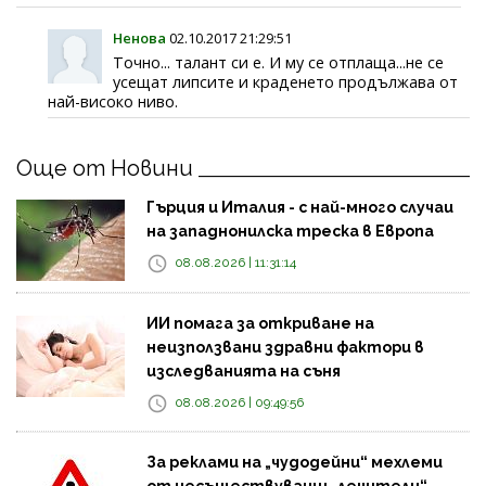
Ненова
02.10.2017 21:29:51
Точно... талант си е. И му се отплаща...не се
усещат липсите и краденето продължава от
най-високо ниво.
Още от Новини
Гърция и Италия - с най-много случаи
на западнонилска треска в Европа
08.08.2026 | 11:31:14
ИИ помага за откриване на
неизползвани здравни фактори в
изследванията на съня
08.08.2026 | 09:49:56
За реклами на „чудодейни“ мехлеми
от несъществуващи „лечители“