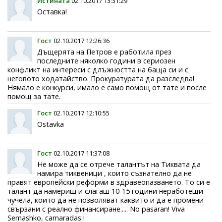
Истината
02.10.2017 13:31:29
Оставка!
Гост
02.10.2017 12:26:36
Дъщерята на Петров е работила през
последните няколко години в сериозен
конфликт на интереси с длъжността на баща си и с
неговото ходатайство. Прокуратурата да разследва!
Нямало е конкурси, имало е само помощ от тате и после
помощ за тате.
Гост
02.10.2017 12:10:55
Ostavka
Гост
02.10.2017 11:37:08
Не може да се отрече талантът на Тиквата да
намира тиквеници , които съзнателно да не
правят европейски реформи в здравеопазването. То си е
талант да намериш и слагаш 10-15 години неработещи
чучела, които да не позволяват каквито и да е промени
свързани с реално финансиране..... No pasaran! Viva
Semashko, camaradas !