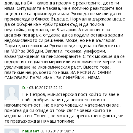
доклад на БАН какво да правим с реакторите, дето ги
няма. Ситуацията е такава, че е логично реакторите все
още да не са произведени или Русия да не мисли да ги
произвежда в близко бъдеще. Нормална държава щеше
да се обърне към Арбитражен съд и да поиска
неустойка, нормална, не България. А виновните за
щедрия подарък, отдавна да са подали оставка заради
недомисленото си решение. Може, но не в България.
Парите, изтекли към Русия преди година са бюджетът
на МВР за 365 дни. Заплати, техника, униформи,
възнаграждения за пенсионираните. С тях можеше да се
подкрепят социални мерки или икономически мерки за
увеличаване на икономическия ръст. Вместо това,
платихме нещо, което го няма. ЗА РУСКИ АТОМНИ
САМОВАРИ ПАРИ ИМА - ЗА ЛИНЕЙКИ - НЯМА!
D-r
03.10.2017 13:22:12
Г-н Петров, министерския пост който ти зае е
най - добрия начин да покажеш своята
некомпетентност... но е като човешки материал си зле...
помогна да си отиде от този свят човека който те
издигна - ген. Тонев..,,не можа да преглътнеш факта , че
те превъзхожда! Нямаш топкиио
пациент
03.10.2017 01:38:17