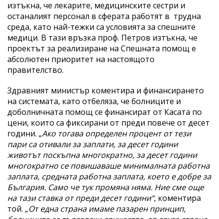
изтъкна, че лекарите, медицинските сестри и
останалият персонал в сферата работят в трудна
среда, като най-тежки са условията за спешните
медици. В тази връзка проф. Петров изтъкна, че
проектът за реализиране на Спешната помощ е
абсолютен приоритет на настоящото
правителство.
Здравният министър коментира и финансирането
на системата, като отбеляза, че болниците и
доболничната помощ се финансират от Касата по
цени, които са фиксирани от преди повече от десет
години. „
Ако тогава определен процент от тези
пари са отивали за заплати, за десет години
животът поскъпна многократно, за десет години
многократно се повишаваше минималната работна
заплата, средната работна заплата, което е добре за
България. Само че тук промяна няма. Ние сме още
на тази ставка от преди десет години“
, коментира
той.
„От една страна имаме пазарен принцип,