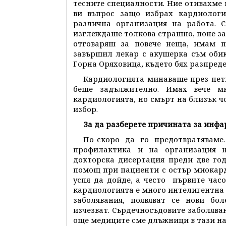
тесните специалности. Ние отивахме 
ви въпрос защо избрах кардиологи
различна организация на работа. С
изглеждаше толкова страшно, поне за 
отговаряш за повече неща, имам п
завършил лекар с акушерка съм оби
Горна Оряховица, където бях разпреде
Кардиологията минаваше през пет
беше задължително. Имах вече м
кардиологията, но смърт на близък ч
избор.
За да разберете причината за инфа
По-скоро да го предотвратяваме
профилактика и на организация 
докторска дисертация преди две го
помощ при пациенти с остър миокарде
успя да дойде, а често първите час
кардиологията е много интелигентна 
заболявания, появяват се нови бол
изчезват. Сърдечносъдовите заболява
още медиците сме длъжници в тази на