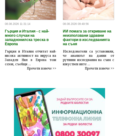
08.08.2026 11:31:14
08.08.2026 09:49:56
Гърция и Италия - с най-
ИИ помага за откриване на
много случаи на
неизползвани здравни
западнонилска треска в
фактори в изследванията
Европа
на съня
Гърция и Италия отчитат най-
Изследователи са установили,
висока активност на вируса на
че анализът на данни от
Западен Нил в Европа този
рутинни изследвания на съня с
сезон, съобщи ...
изкуствен инте ...
Прочети повече >>
Прочети повече >>