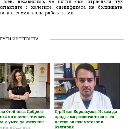
 мен, независимо, че почти съм отраснала тук.
нтактите с колегите, спецификата на болницата,
ти, дават смисъл на работата ми.
ДРУГИ ИНТЕРВЮТА
на Стойчева: Добрият
Д-р Иван Боронсузов: Искам да
е само поставя точната
продължа развитието си като
а, а умее да изслушва
детски онкохематолог в
България
09:45:02 Владимир Попов