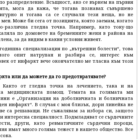
по разпределение. Всъщност, ако се върнем на първия
ята, мога да кажа, че тогава познавах съвършено
игурно и тогава са се случвали тези неща, но не
мен. Може би сега от позицията, която заемам, когато
о-различна гледна точка. Например, като току-що
каляла по домовете на бременните жени в района на
лена, за да видим в какви условия живеят.
годишна специализация по „вътрешни болести“, това
ного опит натрупан и разбира се, интерес към
овек от инфаркт вече окончателно ме тласна към този
ркта или да можете да го предотвратявате?
. Както от гледна точка на лечението, така и на
на медицинската помощ. Темата на голямата ми
дини е „Организация на доболничната и болничната
н инфаркт“. В случая с моя близък, дори линейка не
ове са решаващи. Не съжалявам за избора си, защото
и интересна специалност. Подмладяват се сърдечните
ести, други, като ревматичните сърдечни пороци,
ния имат много голяма тежест в нашето общество. Все
сока.