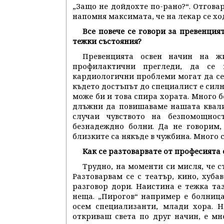
„Защо не дойдохте по-рано?“. Отговар
напомня максимата, че на лекар се ход
Все повече се говори за превенцият
тежки състояния?
Превенцията освен начин на ж
профилактични прегледи, да се 
кардиологични проблеми могат да се 
където достъпът до специалист е силн
може би и това спира хората. Много б
длъжни да повишаваме нашата квали
случаи чувството на безпомощнос
безнадеждно болни. Да не говорим,
близките са някъде в чужбина. Много 
Как се разтоварвате от професията 
Трудно, на моменти си мисля, че 
Разтоварвам се с театър, кино, хуба
разговор дори. Наистина е тежка таз
неща. „Пирогов“ например е болниц
осем специализанти, млади хора. Н
откриваш света по друг начин, е мн