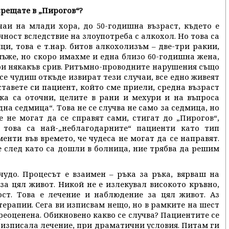
 срещате в „Пирогов“?
аи на млади хора, до 50-годишна възраст, където е
ност вследствие на злоупотреба с алкохол. Но това са
ци, това е т.нар. битов алкохолизъм – две-три ракии,
мъже, но скоро имахме и една близо 60-годишна жена,
ри някакъв срив. Ритъмно-проводните нарушения също
 се чудиш откъде извират тези случаи, все едно живеят
ставете си пациент, който сме приели, средна възраст
ака са оточни, целите в рани и мехури и на въпроса
дна седмица“. Това не се случва не само за седмица, но
е не могат да се справят сами, стигат до „Пирогов“,
 това са най-„неблагодарните“ пациенти като тип
енти във времето, че чудеса не могат да се направят.
 след като са дошли в болница, ние трябва да решим
удо. Процесът е взаимен – ръка за ръка, вярваш на
за цял живот. Никой не е излекувал високото кръвно,
ост. Това е лечение и наблюдение за цял живот. Аз
терапии. Сега ви изписвам нещо, но в рамките на шест
реоценена. Обикновено какво се случва? Пациентите се
м изписала лечение, при драматични условия. Питам ги