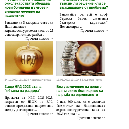
онколекарствата обещава
търсим ли решение или се
нови болнични дългове и
възхищаваме от проблема?
влошено лечение на
Запознайте се: той е проф.
пациентите
Страхил Вачев, „знаменит
Решение на Надзорния съвет на
български кардиолог“.
Националната
Пенсионирал ...
здравноосигурителна каса от 25
Прочети повече >>
септември отново разбун ...
Прочети повече >>
24.11.2022 15:15:08 Надежда Ненова
15.02.2022 13:19:48 Владимир Попов
Защо НРД 2023 стана
Без увеличение на цените
"ябълка на раздора"
на пътеките болници ще са
на ръба на оцеляването
Проектът за НРД 2023-2025,
изпратен от НЗОК на БЛС,
С над 600 млн. лв. е увеличен
отново предизвика напрежение
бюджетът на Националната
между договорнит ...
здравноосигурителна каса за
Прочети повече >>
2022 година в ...
Прочети повече >>