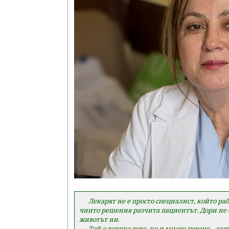
Лекарят не е просто специалист, който рабо
чиито решения разчита пациентът. Дори не е 
животът ни.
Той е всичко това, но и много повече – защо