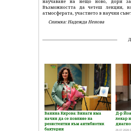
научаване на нещо ново, дори за
Възможността да четеш лекции, ко
атмосферата, участието в научни съве
Снимка: Надежда Ненова
Ванина Кирова: Винаги има
Д-р Йоа
начин да се повлияе на
лекар н
резистентни към антибиотик
диагноз
бактерии
26.07.2026 