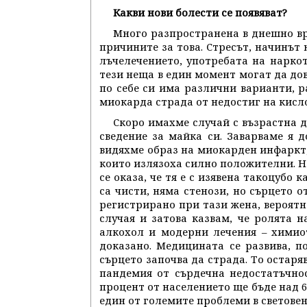
Какви нови болести се появяват?
Много разпространена в днешно вр
причините за това. Стресът, начинът 
лъчелечението, употребата на наркот
тези неща в един момент могат да дов
по себе си има различни варианти, ра
миокарда страда от недостиг на кисл
Скоро имахме случай с възрастна д
сведение за майка си. Заварваме я д
видяхме образ на миокарден инфаркт,
които излязоха силно положителни. 
се оказа, че тя е с изявена такоцубо
са чисти, няма стенози, но сърцето о
регистрирано при тази жена, вероятн
случая и затова казвам, че ролята н
алкохол и модерни лечения – химиот
доказано. Медицината се развива, п
сърцето започва да страда. То остаря
пандемия от сърдечна недостатъчност
процент от населението ще бъде над 6
един от големите проблеми в светове