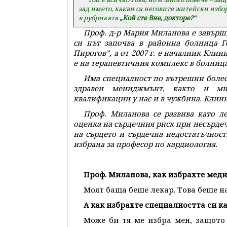
зад името, какви са неговите житейски избор
в рубриката
„Кой сте Вие, докторе?“
Проф. д-р Мария Миланова е завърш
си път започва в районна болница Го
Пирогов”, а от 2007 г. е началник Кл
е на терапевтичния комплекс в болница
Има специалност по вътрешни боле
здравен мениджмънт, както и мно
квалификации у нас и в чужбина. Клини
Проф. Миланова се развива като л
оценка на сърдечния риск при несърде
на сърцето и сърдечна недостатъчност.
избрана за професор по кардиология.
Проф. Миланова, как избрахте меди
Моят баща беше лекар. Това беше н
А как избрахте специалността си к
Може би тя ме избра мен, защото