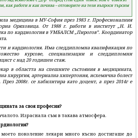
и, как работи и как почива – отговорите на тези въпроси търсим
ила медицина в МУ-София през 1983 г. Професионалния
рна Оряховица. От 1988 г. работи в институт „Н. И.
иника по кардиология в УМБАЛСМ „Пирогов”. Координатор
та.
сти и кардиология. Има следдипломна квалификация по
жество курсове, специализации и следдипломни
цист с над 20 годишен стаж.
екар в областта на спешните състояния в медицината,
чна хирургия, артериална хипертония, исхемична болест
 През 2008г. се хабилитира като доцент, а през 2014г е
цината за своя професия?
ачалото. Израснала съм в такава атмосфера.
ардиология?
 моето поколение лекари много късно достигаше до