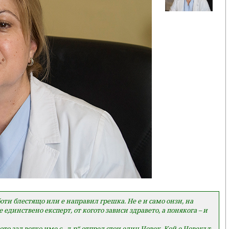
ти блестящо или е направил грешка. Не е и само онзи, на
единствено експерт, от когото зависи здравето, а понякога – и
то зад всяко име с „д-р“ отпред стои един Човек. Кой е Човекът