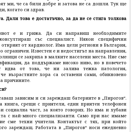
ят ми, че са били добре и затова не са дошли. Тук ще
и, когато си здрав.
а. Дали това е достатъчно, за да не се стига толкова
ивот е и грижа. Да си направиш необходимите
консултираш със специалист. Някои специфични
открият от кардиолог. Има цели региони в България,
о ограничен. Известен е и недостигът на направления,
олници се закриха в малките населени места. Ние сме
фикация, да поддържаме високо ниво, но в повечето
т идва от това, че ни залива тежка патология,
 че възрастните хора са оставени сами, обикновено
са причините.
си?
ставаш зависим и си зареждаш батериите в „Пирогов“.
ва книга, срещи с приятели, един приятен телефонен
и социална част, за която говорих. Но има и хубави
ата с най-много специализанти. Само при нас имаме
ие сме техни учители. Контактът с тях, при който
ого зареждащ. Работата в „Пирогов“ носи ежедневно