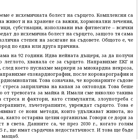
еме е исхемичната болест на сърцето. Комплексни са
на живот и на хранене са важни, хормонални лечения,
ици, субстнации, използвани във фитнесите – всички
едат до исхемична болест на сърцето, защото тя сама
злична степен на засягане на съдовете. Общото е, че
ород по една или друга причина.
ама на 92 години. Идва нейната дъщеря, за да получи
о леглото, хванала се за сърцето. Направихме ЕКГ и
 след което пуснахме маркери за миокардна некроза,
Направихме ехокардиография, после коронарография и
 кардиомиопатия. Това означава, че коронарните съдове
т стреса заприличва на капан за октоподи. Това беше
о от тревогата за майка й. Имали сме няколко такива
а стреса и фактори, като стимуланти, злоупотреба с
ерапиите, лъчетерапиите, увреждат сърцето. Това е
оявяват се нови методи, които удължават живота, но
ва, както остарява целия организъм. Говори се дори за
 в света. Данните са, че през 2030 г., когато голям
5 г., ще имат сърдечна недостатъчност. И това ще бъде
н мащаб.