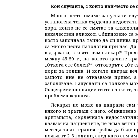
Кои случаите, с които най-често се
Много често имаме запуснати случ
установена тежка сърдечна недостатъч
хора, които не се смятат за алкохоли
некачествен алкохол. Обикновено са 
която започнала тайно да си пийва п
са много честа патология при нас. Да
в държава, в която няма лекар?! Пред
между 45-50 г., на когото целите кр
„Откога сте болен?“, отговорът е „От е
дори за година. И когато накрая веч
защото ние не отказваме прием, а
заболяване. Изпуснати са толкова мом
Същевременно пациентите очакват, че
проблема веднага
.
Лекарят не може да направи сам ч
някого и тръгваш с него, обикновено 
аритмията, сърдечната недостатъчн
казвам на пациентите, че няма вечни 
месеца тази терапия трябва да бъде п
появяват 2-3 години, след като съм и