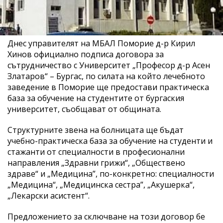
Днес управителят на МБАЛ Поморие д-р Кирил
Хинов официално подписа договора за
сътрудничество с Университет „Професор д-р Асен
Златаров“ – Бургас, по силата на който лечебното
заведение в Поморие ще предостави практическа
база за обучение на студентите от бургаския
университет, съобщават от общината.
Структурните звена на болницата ще бъдат
учебно-практическа база за обучение на студенти и
стажанти от специалности в професионални
направления „Здравни грижи“, „Обществено
здраве“ и „Медицина”, по-конкретно: специалности
„Медицина“, „Медицинска сестра”, „Акушерка“,
„Лекарски асистент“.
Предложението за сключване на този договор бе