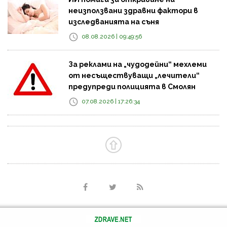
неизползвани здравни фактори в
изследванията на съня
08.08.2026 | 09:49:56
За реклами на „чудодейни“ мехлеми
от несъществуващи „лечители“
предупреди полицията в Смолян
07.08.2026 | 17:26:34