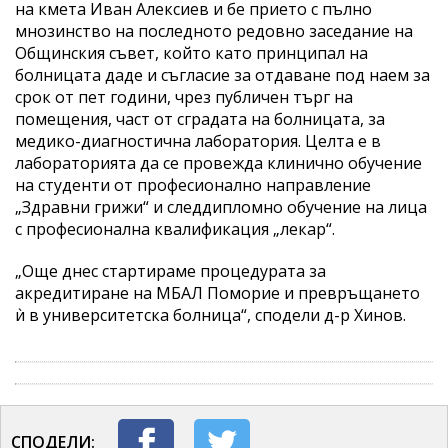
на кмета Иван Алексиев и бе прието с пълно
мнозинство на последното редовно заседание на
Общинския съвет, който като принципал на
болницата даде и съгласие за отдаване под наем за
срок от пет години, чрез публичен търг на
помещения, част от сградата на болницата, за
медико-диагностична лаборатория. Целта е в
лабораторията да се провежда клинично обучение
на студенти от професионално направление
„Здравни грижи“ и следдипломно обучение на лица
с професионална квалификация „лекар“.
„Още днес стартираме процедурата за
акредитиране на МБАЛ Поморие и превръщането
ѝ в университетска болница“, сподели д-р Хинов.
СПОДЕЛИ: