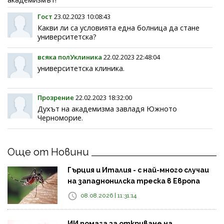
Гост
23.02.2023 10:08:43
Какви ли са условията една болница да стане
университетска?
всяка полУклиника
22.02.2023 22:48:04
университетска клиника.
Прозрение
22.02.2023 18:32:00
Духът на академизма завладя Южното
Черноморие.
Още от Новини
Гърция и Италия - с най-много случаи
на западнонилска треска в Европа
08.08.2026 | 11:31:14
ИИ помага за откриване на