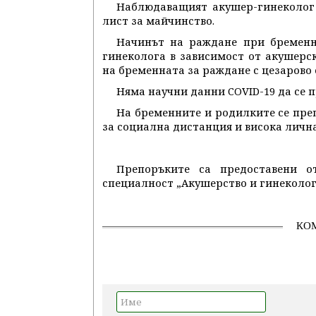
Наблюдаващият акушер-гинеколог 
лист за майчинство.
Начинът на раждане при бременна
гинеколога в зависимост от акушерс
на бременната за раждане с цезарово с
Няма научни данни COVID-19 да се п
На бременните и родилките се пре
за социална дистанция и висока лична
Препоръките са предоставени о
специалност „Акушерство и гинеколог
КО