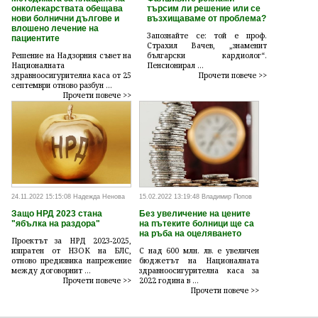
онколекарствата обещава
търсим ли решение или се
нови болнични дългове и
възхищаваме от проблема?
влошено лечение на
Запознайте се: той е проф.
пациентите
Страхил Вачев, „знаменит
Решение на Надзорния съвет на
български кардиолог“.
Националната
Пенсионирал ...
здравноосигурителна каса от 25
Прочети повече >>
септември отново разбун ...
Прочети повече >>
24.11.2022 15:15:08 Надежда Ненова
15.02.2022 13:19:48 Владимир Попов
Защо НРД 2023 стана
Без увеличение на цените
"ябълка на раздора"
на пътеките болници ще са
на ръба на оцеляването
Проектът за НРД 2023-2025,
изпратен от НЗОК на БЛС,
С над 600 млн. лв. е увеличен
отново предизвика напрежение
бюджетът на Националната
между договорнит ...
здравноосигурителна каса за
Прочети повече >>
2022 година в ...
Прочети повече >>