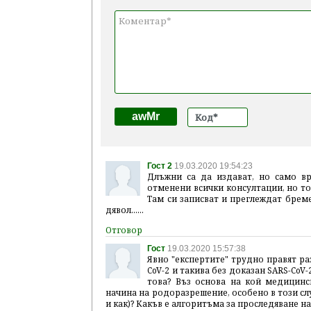
awMr
Гост 2
19.03.2020 19:54:23
Длъжни са да издават, но само вр
отменени всички консултации, но то
Там си записват и преглеждат бреме
дявол......
Гост
19.03.2020 15:57:38
Явно "експертите" трудно правят ра
CoV-2 и такива без доказан SARS-CoV-
това? Въз основа на кой медицинс
начина на родоразрешение, особено в този слу
и как)? Какъв е алгоритъма за проследяване н