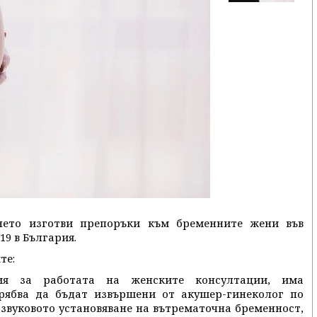
нето изготви препоръки към бременните жени във
19 в България.
те:
ия за работата на женските консултации, има
рябва да бъдат извършени от акушер-гинеколог по
азвуковото установяване на вътрематочна бременност,