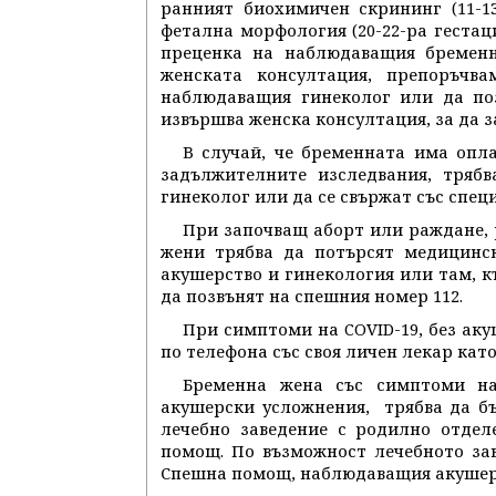
ранният биохимичен скрининг (11-1
фетална морфология (20-22-ра гестац
преценка на наблюдаващия бременно
женската консултация, препоръчв
наблюдаващия гинеколог или да поз
извършва женска консултация, за да з
В случай, че бременната има опла
задължителните изследвания, тряб
гинеколог или да се свържат със спец
При започващ аборт или раждане, 
жени трябва да потърсят медицинс
акушерство и гинекология или там, к
да позвънят на спешния номер 112.
При симптоми на COVID-19, без ак
по телефона със своя личен лекар кат
Бременна жена със симптоми на
акушерски усложнения, трябва да б
лечебно заведение с родилно отдел
помощ. По възможност лечебното за
Спешна помощ, наблюдаващия акушер-