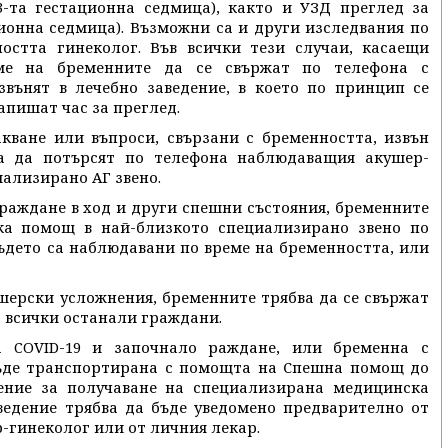
3-та гестационна седмица), както и УЗД преглед за
ионна седмица). Възможни са и други изследвания по
стта гинеколог. Във всички тези случаи, касаещи
аме на бременните да се свържат по телефона с
вънят в лечебно заведение, в което по принцип се
апишат час за преглед.
кване или въпроси, свързани с бременността, извън
ва да потърсят по телефона наблюдаващия акушер-
иализирано АГ звено.
раждане в ход и други спешни състояния, бременните
ка помощ в най-близкото специализирано звено по
ъдето са наблюдавани по време на бременността, или
ушерски усложнения, бременните трябва да се свържат
о всички останали граждани.
 COVID-19 и започнало раждане, или бременна с
ъде транспортирана с помощта на Спешна помощ до
ение за получаване на специализирана медицинска
ведение трябва да бъде уведомено предварително от
гинеколог или от личния лекар.