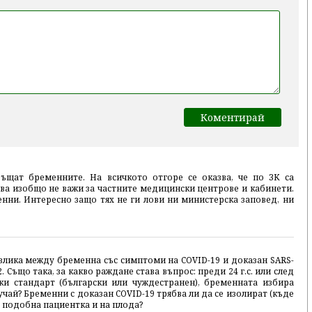
ъщат бременните. На всичкото отгоре се оказва, че по ЗК са
ва изобщо не важи за частните медицински центрове и кабинети.
нни. Интересно защо тях не ги лови ни министерска заповед, ни
злика между бременна със симптоми на COVID-19 и доказан SARS-
2. Също така, за какво раждане става въпрос: преди 24 г.с. или след
ки стандарт (български или чуждестранен), бременната избира
чай? Бременни с доказан COVID-19 трябва ли да се изолират (къде
а подобна пациентка и на плода?