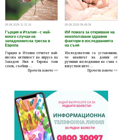
08.08.2026 11:31:14
08.08.2026 09:49:56
Гърция и Италия - с най-
ИИ помага за откриване на
много случаи на
неизползвани здравни
западнонилска треска в
фактори в изследванията
Европа
на съня
Гърция и Италия отчитат най-
Изследователи са установили,
висока активност на вируса на
че анализът на данни от
Западен Нил в Европа този
рутинни изследвания на съня с
сезон, съобщи ...
изкуствен инте ...
Прочети повече >>
Прочети повече >>