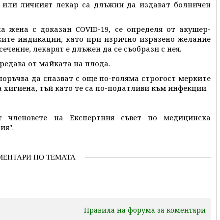
или личният лекар са длъжни да издават болничен
 жена с доказан COVID-19, се определя от акушер-
ките индикации, като при изрично изразено желание
ечение, лекарят е длъжен да се съобрази с нея.
редава от майката на плода.
поръчва да спазват с още по-голяма строгост мерките
 хигиена, тъй като те са по-податливи към инфекции.
т членовете на Експертния съвет по медицинска
ия".
МЕНТАРИ ПО ТЕМАТА
Правила на форума за коментари