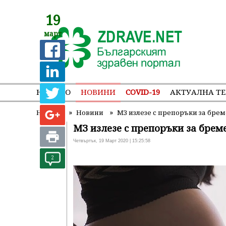
19
март
НАЧАЛО
НОВИНИ
COVID-19
АКТУАЛНА Т
»
»
Начало
Новини
МЗ излезе с препоръки за бре
МЗ излезе с препоръки за брем
Четвъртък, 19 Март 2020 | 15:25:58
2