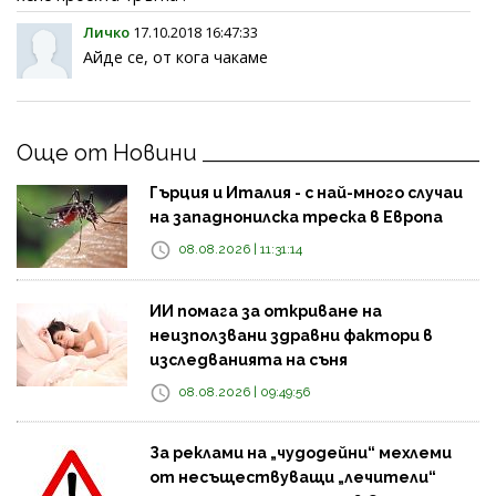
Личко
17.10.2018 16:47:33
Айде се, от кога чакаме
Още от Новини
Гърция и Италия - с най-много случаи
на западнонилска треска в Европа
08.08.2026 | 11:31:14
ИИ помага за откриване на
неизползвани здравни фактори в
изследванията на съня
08.08.2026 | 09:49:56
За реклами на „чудодейни“ мехлеми
от несъществуващи „лечители“