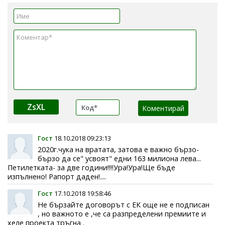
ZsXL
Гост
18.10.2018 09:23:13
2020г.чука на вратата, затова е важно бързо-
бързо да се" усвоят" едни 163 милиона лева...
Петилетката- за две години!!!!Ура!Ура!Ще бъде
изпълнено! Рапорт даден!....
Гост
17.10.2018 19:58:46
Не бързайте договорът с ЕК още не е подписан
, но важното е ,че са разпределени премиите и
хеле проекта тръгна .