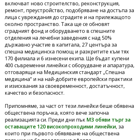
включват ново строителство, реконструкция,
ремонт, преустройство, подобряване на достъпа за
лица с увреждания до сградите и на прилежащото
околно пространство. Така ще се обновят
сградният фонд и оборудването в спешните
отделения на лечебни заведения с над 50%
държавно участие в капитала, 27 центъра за
спешна медицинска помощ и разкритите към тях
170 филиала и 6 изнесени екипа. Ще бъдат купени
400 съвременни линейки с оборудване и апаратура,
отговарящи на Медицинския стандарт „Спешна
медицина“ и на най-добрите европейски практики
и изисквания за своевременност, достатъчност,
качество и безопасност.
Припомняме, за част от тези линейки беше обявена
обществена поръчка, която вече започна
реализацията си. Преди дни пък
МЗ обяви търг за
оставащите 120 високопроходими линейки
, за
които при първото обявяване на обществена