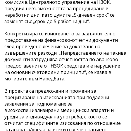
комисия в Централното управление на НЗОК,
предвид невъзможността за процедиране в
неработни дни, като думите „5-дневен срок“ се
заменят със „срок до 5 работни дни“.
Конкретизира се изискването за задължително
предоставяне на финансово-отчетни документи
след проведено лечение за доказване на
извършените разходи. „Непредставянето на такива
документи затруднява отчетността по авансово
предоставените от НЗОК средства и е нарушение
на основни счетоводни принципи“, се казва в
мотивите към Наредбата.
В проекта са предложени и промени за
прецизиране на изискванията при подадени
заявления за подпомагане за
високоспециализирани медицински апарати и
уреди за индивидуална употреба, с което се
отчитат специфичните изисквания по отношение
на апарата/уреда за всеки отделен пациент.