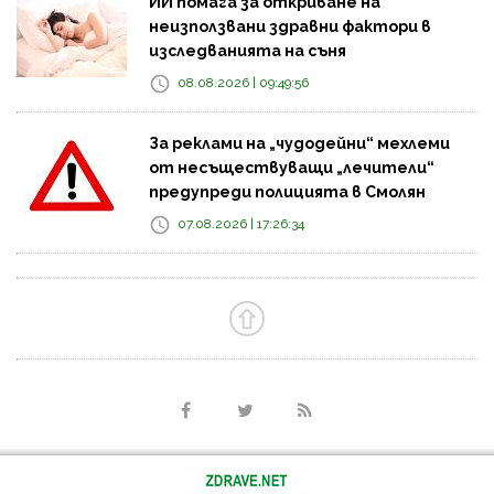
ИИ помага за откриване на
неизползвани здравни фактори в
изследванията на съня
08.08.2026 | 09:49:56
За реклами на „чудодейни“ мехлеми
от несъществуващи „лечители“
предупреди полицията в Смолян
07.08.2026 | 17:26:34