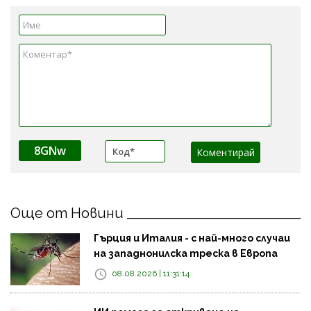
8GNw
Още от Новини
Гърция и Италия - с най-много случаи
на западнонилска треска в Европа
08.08.2026 | 11:31:14