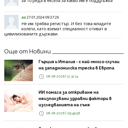
за 10 реда в ексела за какво им е поддръжка
аз
27.01.2024 09:37:26
Не им трябва регистър. И без това младите
колеги, като вземат специалност отиват в
цивилизованите държави.
Още от Новини
Гърция и Италия - с най-много случаи
на западнонилска треска в Европа
08.08.2026 | 11:31:14
ИИ помага за откриване на
неизползвани здравни фактори в
изследванията на съня
08.08.2026 | 09:49:56