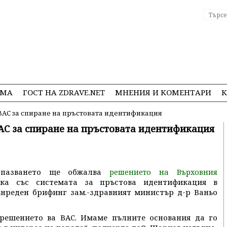
ЕМА
ГОСТ НА ZDRAVE.NET
МНЕНИЯ И КОМЕНТАРИ
К
ВАС за спиране на пръстовата идентификация
АС за спиране на пръстовата идентификация
еопазването ще обжалва
решението на Върховния
ка със системата за пръстова идентификация в
ънреден брифинг зам.-здравният министър д-р Ваньо
решението ва ВАС. Имаме пълните основания да го