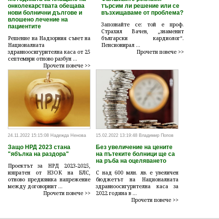
онколекарствата обещава
търсим ли решение или се
нови болнични дългове и
възхищаваме от проблема?
влошено лечение на
Запознайте се: той е проф.
пациентите
Страхил Вачев, „знаменит
Решение на Надзорния съвет на
български кардиолог“.
Националната
Пенсионирал ...
здравноосигурителна каса от 25
Прочети повече >>
септември отново разбун ...
Прочети повече >>
24.11.2022 15:15:08 Надежда Ненова
15.02.2022 13:19:48 Владимир Попов
Защо НРД 2023 стана
Без увеличение на цените
"ябълка на раздора"
на пътеките болници ще са
на ръба на оцеляването
Проектът за НРД 2023-2025,
изпратен от НЗОК на БЛС,
С над 600 млн. лв. е увеличен
отново предизвика напрежение
бюджетът на Националната
между договорнит ...
здравноосигурителна каса за
Прочети повече >>
2022 година в ...
Прочети повече >>