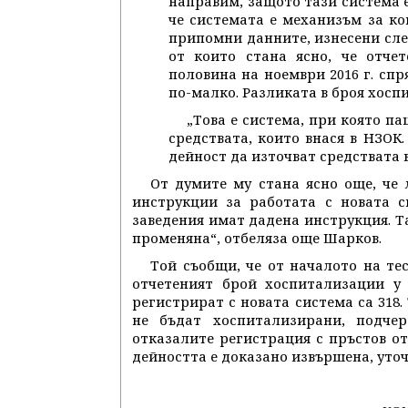
направим, защото тази система е
че системата е механизъм за кон
припомни данните, изнесени сле
от които стана ясно, че отче
половина на ноември 2016 г. спр
по-малко. Разликата в броя хоспи
„Това е система, при която п
средствата, които внася в НЗОК.
дейност да източват средствата 
От думите му стана ясно още, че
инструкции за работата с новата с
заведения имат дадена инструкция. Та
променяна“, отбеляза още Шарков.
Той съобщи, че от началото на те
отчетеният брой хоспитализации у 
регистрират с новата система са 318.
не бъдат хоспитализирани, подче
отказалите регистрация с пръстов от
дейността е доказано извършена, уточн