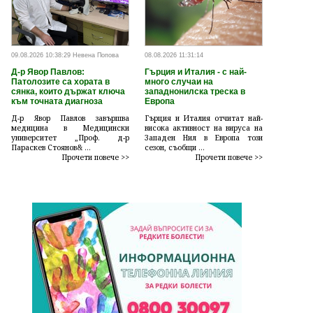
09.08.2026 10:38:29 Невена Попова
08.08.2026 11:31:14
Д-р Явор Павлов:
Гърция и Италия - с най-
Патолозите са хората в
много случаи на
сянка, които държат ключа
западнонилска треска в
към точната диагноза
Европа
Д-р Явор Павлов завършва
Гърция и Италия отчитат най-
медицина в Медицински
висока активност на вируса на
университет „Проф. д-р
Западен Нил в Европа този
Параскев Стоянов& ...
сезон, съобщи ...
Прочети повече >>
Прочети повече >>