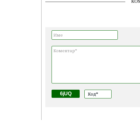
КО
6jUQ