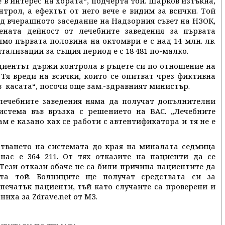
 в интерес на хората“, подчерта той. Шарков изтъкна,
трол, а ефектът от него вече е видим за всички. Той
д вчерашното заседание на Надзорния съвет на НЗОК,
тената дейност от лечебните заведения за първата
ямо първата половина на октомври е с над 14 млн. лв.
тализации за същия период е с 18 481 по-малко.
ациентът държи контрола в ръцете си по отношение на
 Тя вреди на всички, които се опитват чрез фиктивна
в касата“, посочи още зам.-здравният министър.
 лечебните заведения няма да получат допълнителни
истема във връзка с решението на ВАС. „Лечебните
м е казано как се работи с автентификатора и тя не е
стването на системата до края на миналата седмица
нас е 364 211. От тях отказите на пациенти да се
 Тези откази обаче не са били причина пациентите да
рта той. Болниците ще получат средствата си за
печатък пациенти, тъй като случаите са проверени и
иха за Zdrave.net от МЗ.