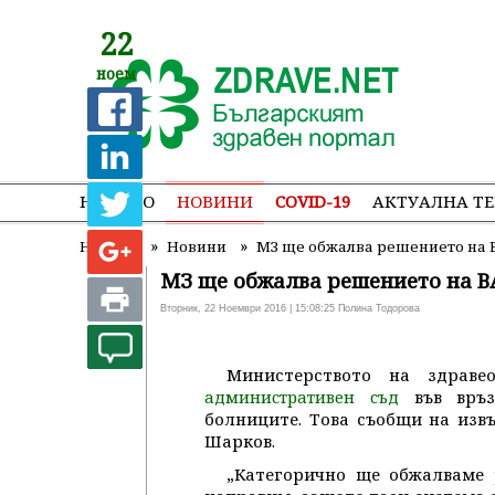
22
ноем
НАЧАЛО
НОВИНИ
COVID-19
АКТУАЛНА Т
»
»
Начало
Новини
МЗ ще обжалва решението на 
МЗ ще обжалва решението на В
Вторник, 22 Ноември 2016 | 15:08:25 Полина Тодорова
Министерството на здрав
във връз
административен съд
болниците. Това съобщи на изв
Шарков.
„Категорично ще обжалваме 