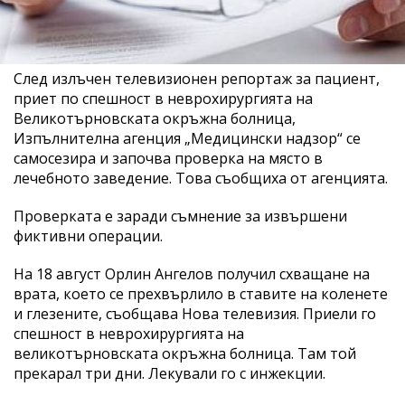
След излъчен телевизионен репортаж за пациент,
приет по спешност в неврохирургията на
Великотърновската окръжна болница,
Изпълнителна агенция „Медицински надзор“ се
самосезира и започва проверка на място в
лечебното заведение. Това съобщиха от агенцията.
Проверката е заради съмнение за извършени
фиктивни операции.
На 18 август Орлин Ангелов получил схващане на
врата, което се прехвърлило в ставите на коленете
и глезените, съобщава Нова телевизия. Приели го
спешност в неврохирургията на
великотърновската окръжна болница. Там той
прекарал три дни. Лекували го с инжекции.