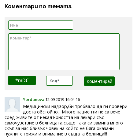
Коментари по темата
*mDC
Yordanova
12.09.2019 16:04:16
Медицински надзор,би трябвало да ги провери
доста обстойно... Много пациенти не са вече
сред живите от некадърността на лекари със
самочувствие в болницата,също така си замина много
скъп за нас близък човек на който не бяга оказани
нужните грижи и внимание в същата болница!!!