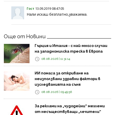
Гост
13.09.2019 08:47:05
Нали искаш безплатно,уважаема.
Още от Новини
Гърция и Италия - с най-много случаи
на западнонилска треска в Европа
08.08.2026 | 11:31:14
ИИ помага за откриване на
неизползвани здравни фактори в
изследванията на съня
08.08.2026 | 09:49:56
За реклами на „чудодейни“ мехлеми
от несъществуващи „лечители“