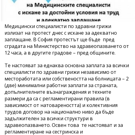
Медицински специалисти по здравни грижи
излизат на протест днес с искане за адекватно
заплащане. В София протестът ще бъде пред
сградата на Министерство на здравеопазването от
12 часа, а в другите градове – пред общините.
Те настояват за еднаква основна заплата за всички
специалисти по здравни грижи независимо от
местоработата или собствеността на болницата – 2
(две) минимални работни заплати за страната,
допълнителните възнаграждения и техните
размери да са с регламентирани правила (в
зависимост от натовареността) и колективния
трудов договор на национално ниво да бъде
задължителен за всички структури в
здравеопазването. Освен това те настояват и за
регламентиране на сестринска и