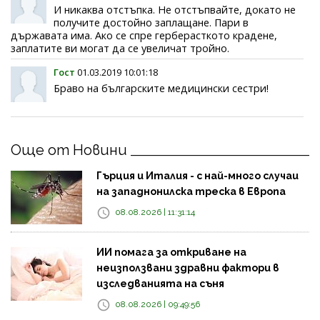
И никаква отстъпка. Не отстъпвайте, докато не
получите достойно заплащане. Пари в
държавата има. Ако се спре герберасткото крадене,
заплатите ви могат да се увеличат тройно.
Гост
01.03.2019 10:01:18
Браво на българските медицински сестри!
Още от Новини
Гърция и Италия - с най-много случаи
на западнонилска треска в Европа
08.08.2026 | 11:31:14
ИИ помага за откриване на
неизползвани здравни фактори в
изследванията на съня
08.08.2026 | 09:49:56