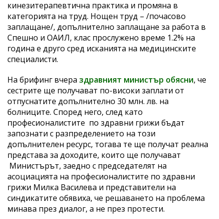
кинезитерапевтична практика и промяна в
категорията на труд. Нощен труд – /почасово
заплащане/, допълнително заплащане за работа в
Спешно и ОАИЛ, клас прослужено време 1.2% на
година е друго сред исканията на медицинските
специалисти.
На брифинг вчера
здравният министър обясни
, че
сестрите ще получават по-високи заплати от
отпуснатите допълнително 30 млн. лв. на
болниците. Според него, след като
професионалистите по здравни грижи бъдат
запознати с разпределението на този
допълнителен ресурс, тогава те ще получат реална
представа за доходите, които ще получават
Министърът, заедно с председателят на
асоциацията на професионалистите по здравни
грижи Милка Василева и представители на
синдикатите обявиха, че решаването на проблема
минава през диалог, а не през протести.