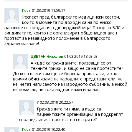
Гост
01.03.2019 11:59:17
Респект пред българските медицински сестри,
които в момента по доходи са на по-ниско
равнище от продавач в дюнерджийница! Позор за БЛС и
синдикатите, които не организират общонационален
протест за незавидното положение в българското
здравеопазване!
ЦВЕТАН Николов
01.03.2019 18:03:03
А къде са гражданите, ползващи се от
техните грижи, и защо не са на протестите?
До кога всеки сам ще се бори за правата си, и как
всички обясняваме на народните представители, че
не. четат написаното на Народното събрание, а никой
не помисля, че този надпис важи и за нас.
?
02.03.2019 20:22:57
Гражданите ги няма, а къде са
пациентските организации да подкрепят
справедливият протест на сестрите?
Гост
01.03.2019 10:22:40