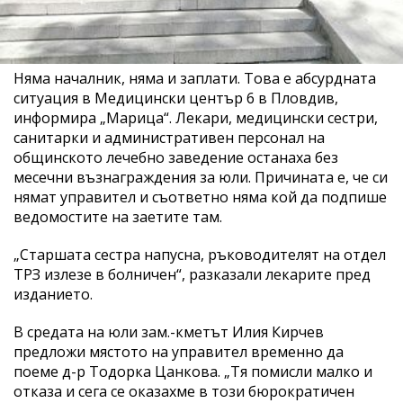
Няма началник, няма и заплати. Това е абсурдната
ситуация в Медицински център 6 в Пловдив,
информира „Марица“. Лекари, медицински сестри,
санитарки и административен персонал на
общинското лечебно заведение останаха без
месечни възнаграждения за юли. Причината е, че си
нямат управител и съответно няма кой да подпише
ведомостите на заетите там.
„Старшата сестра напусна, ръководителят на отдел
ТРЗ излезе в болничен“, разказали лекарите пред
изданието.
В средата на юли зам.-кметът Илия Кирчев
предложи мястото на управител временно да
поеме д-р Тодорка Цанкова. „Тя помисли малко и
отказа и сега се оказахме в този бюрократичен