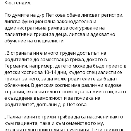
Кюстендил.
По думите на д-р Петкова обаче липсват регистри,
липсва функционална законодателна и
административна рамка за осигуряване на
палиативни грижи за деца, липсва и адекватно
обучение на специалисти.
„В страната ни е много труден достъпът на
родителите до заместваща грижа, докато в
Германия, например, детето може да бъде прието в
детски хоспис за 10-14 дни, където специалисти се
грижат за него, за да може родителите да бъдат
облекчени. В детския хоспис има различни видове
терапии, включително с помощта на животни, като
е създадена възможност и за почивка на
родителите“, допълни д-р Петкова.
„Палиативните грижи трябва да са насочени както
към пациента, така и към семейството му,
включително приятели и съученици. Тези грижи не