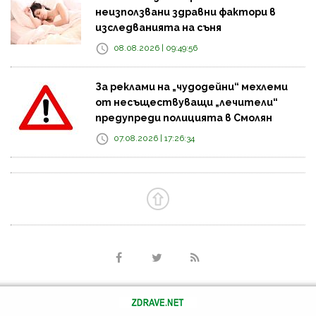
неизползвани здравни фактори в
изследванията на съня
08.08.2026 | 09:49:56
За реклами на „чудодейни“ мехлеми
от несъществуващи „лечители“
предупреди полицията в Смолян
07.08.2026 | 17:26:34