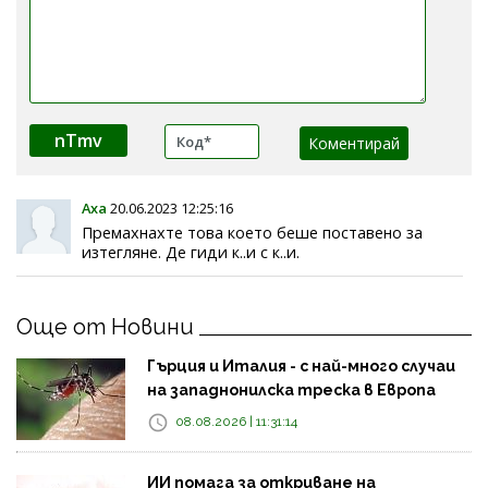
nTmv
Аха
20.06.2023 12:25:16
Премахнахте това което беше поставено за
изтегляне. Де гиди к..и с к..и.
Още от Новини
Гърция и Италия - с най-много случаи
на западнонилска треска в Европа
08.08.2026 | 11:31:14
ИИ помага за откриване на