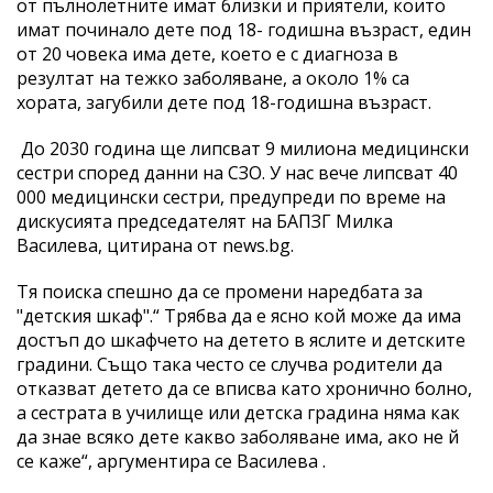
от пълнолетните имат близки и приятели, които
имат починало дете под 18- годишна възраст, един
от 20 човека има дете, което е с диагноза в
резултат на тежко заболяване, а около 1% са
хората, загубили дете под 18-годишна възраст.
До 2030 година ще липсват 9 милиона медицински
сестри според данни на СЗО. У нас вече липсват 40
000 медицински сестри, предупреди по време на
дискусията председателят на БАПЗГ Милка
Василева, цитирана от news.bg.
Тя поиска спешно да се промени наредбата за
"детския шкаф".“ Трябва да е ясно кой може да има
достъп до шкафчето на детето в яслите и детските
градини. Също така често се случва родители да
отказват детето да се вписва като хронично болно,
а сестрата в училище или детска градина няма как
да знае всяко дете какво заболяване има, ако не й
се каже“, аргументира се Василева .