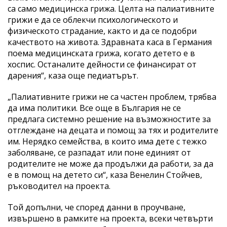
са само медицинска грижа. Целта на палиативните
грижи е да се облекчи психологическото и
физическото страдание, както и да се подобри
качеството на живота. Здравната каса в Германия
поема медицинската грижа, когато детето е в
хоспис. Останалите дейности се финансират от
дарения“, каза още педиатърът.
„Палиативните грижи не са частен проблем, трябва
да има политики. Все още в България не се
предлага системно решение на възможностите за
отглеждане на децата и помощ за тях и родителите
им. Нерядко семейства, в които има дете с тежко
заболяване, се разпадат или поне единият от
родителите не може да продължи да работи, за да
е в помощ на детето си“, каза Венелин Стойчев,
ръководител на проекта.
Той допълни, че според данни в проучване,
извършено в рамките на проекта, всеки четвърти