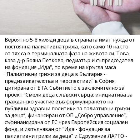
Вероятно 5-8 хиляди деца в страната имат нужда от
постоянна палиативна грижа, като само 10 на сто
от тях са в терминалната фаза на живота си. Това
каза д-р Бояна Петкова, педиатър и съпредседател
на фондация „Ида“, по време на кръгла маса
"Палиативни грижи за деца в България -
предизвикателства и перспективи" в София,
цитирана от БТА. Събитието е заключително за
проект "Смели деца с лъвски сърца: инициатива за
гражданско участие във формулирането на
публични здравни политики за палиативни грижи
за деца”, финансиран от ОП „Добро управление“,
съфинансирана от ЕС чрез Европейския социален
фонд, и изпълняван от "Ида - фондация за
палиативни грижи за деца" и Сдружение ЛАРГО -