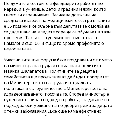
По думите й сестрите и фелдшерите работят по
наредби в училище, детски градини и ясли, които
много ги ограничават. Василева допълни, че
средната възраст на медицинските сестри в яслите
е 55 години и се обърна към депутатите с молба да
се даде шанс на младите хора да се обучават в тази
професия. Таксите са увеличени, а местата са
намалени със 100. В същото време професията е
недооценена.
Участниците във форума бяха поздравени от името
на министъра на труда и социалната политика
Иванка Шалапатова. Политиките за децата и
семействата ще продължават да бъдат приоритет
на Министерството на труда и социалната
политика, в сътрудничество с Министерството на
здравеопазването, посочва тя. Според министър е
нужен интегриран подход на работа, създаване на
подход за осигуряване на по-добри грижи за децата
с тежки заболявания. „Все още няма ефективно