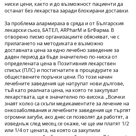
ниски цени, както и до възможност пациенти да
останат без лекарства заради блокирани доставки.
За проблема алармираха в сряда и от Българския
лекарски съюз, БАТЕЛ, ARPharM и БгФарма. В
отворено писмо организациите обясняват, че с
прилагането на методиката е възможно
доставната цена за едно лечебно заведение за
даден период да бъде значително по-ниска от
определената цена в Позитивния лекарствен
списък (ПЛС) и постигнатите в процедурите за
обществените поръчки цени. По този начин
лечебните заведения ще натрупат нови дългове,
тъй като реалната цена, на която те закупуват
лекарствата, ще е значително по-висока. „Всички
знаят колко са скъпи медикаментите за лечение на
онкозаболявания и лечебните заведения ще търпят
огромни загуби, ако днес си позволят да работят, а
изведнъж след месец се окаже, че ще им платят 1/2
или 1/4 от цената, на която са закупили