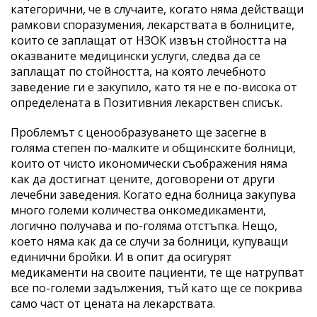
категорични, че в случаите, когато няма действащи
рамкови споразумения, лекарствата в болниците,
които се заплащат от НЗОК извън стойността на
оказваните медицински услуги, следва да се
заплащат по стойността, на която лечебното
заведение ги е закупило, като тя не е по-висока от
определената в Позитивния лекарствен списък.
Проблемът с ценообразуването ще засегне в
голяма степен по-малките и общинските болници,
които от чисто икономически съображения няма
как да достигнат цените, договорени от други
лечебни заведения. Когато една болница закупува
много големи количества онкомедикаменти,
логично получава и по-голяма отстъпка. Нещо,
което няма как да се случи за болници, купуващи
единични бройки. И в опит да осигурят
медикаменти на своите пациенти, те ще натрупват
все по-големи задължения, тъй като ще се покрива
само част от цената на лекарствата.