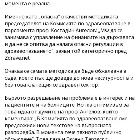
момента е реална.
Именно като „опасна” окачестви методиката
председателят на Комисията по здравеопазване в
парламента проф. Костадин Ангелов: „МФ да се
занимава с управление на финансите на държавата
и да не се опитва да налага опасни регулации в
здравеопазването”, заяви той категорично пред
Zdrave.net.
Очаква се самата методика да бъде обжалвана в
съда, което пък ще доведе до нова несигурност в и
без това клатещия се здравен сектор.
Бързото разрешаване на проблема е в интерес и на
пациентите и на болниците. Нотка оптимизъм за
това идва от думите на проф. Ангелов, който
коментира: „В Комисията по здравеопазване сме
предложили нови текстове на въпросната
разпоредба. В момента тече тяхното публично
обсъждане”. Това каза и Евгени Тасовски: