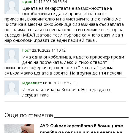
един
14.11.2023 06:55:54
Цената на лекарствата е възможността на
онкоболниците да си правят заплатите
приказни , включително и на чистачките ,не е тайна ,че
чистачка в местна онкоболница си заминава със заплата
по голяма от тази на неонатолог в интензивен сектор на
съседен МБАЛ ,затова тези търгове са много важни за т
нар онколози ,правят се едни пари ей така .
Гост
23.10.2023 14:10:12
Има една онкоболница, където привечер преди
деня на поръчката, леко и тихо отварят
пликовете с офертите, след което "тяхната" фирма
смъква малко цената в своята. На другия ден тя печели...
Идеалист
06.10.2023 05:52:33
Измишльотина на Кокорча. Него да да го
лекуват така!
Още по темата
АУБ: Онколекарствата в болниците
трябва да се плащат на цената, на