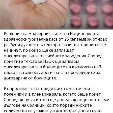
Решение на Надзорния съвет на Националната
здравноосигурителна каса от 25 септември отново
разбуни духовете в сектора. Този път причината е
начинът, по който ще се заплащат
онколекарствата в лечебните заведения. Според
приетите текстове НЗОК ще заплаща
онколекарствата в болниците на възможно най-
ниската стойност, достигната в процедурите за
договаряне от болниците.
Въпросният текст предизвика ожесточени
полемики и в пленарна зала, когато беше приет.
Според депутати това ще доведе до още по-големи
дългове на болници, които поради ниските
количества не успяват да договорят достатъчно