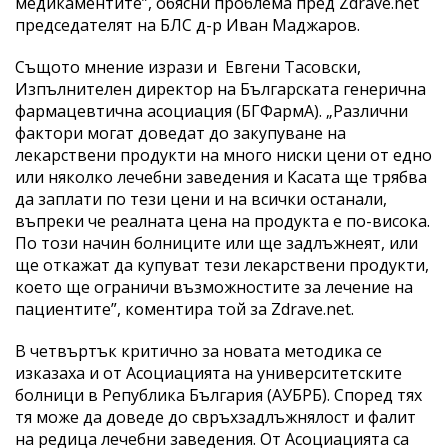
медикаментите”, обясни проблема пред Zdrave.net
председателят на БЛС д-р Иван Маджаров.
Същото мнение изрази и Евгени Тасовски,
Изпълнителен директор на Българската генерична
фармацевтична асоциация (БГФармА). „Различни
фактори могат доведат до закупуване на
лекарствени продукти на много ниски цени от едно
или няколко лечебни заведения и Касата ще трябва
да заплати по тези цени и на всички останали,
въпреки че реалната цена на продукта е по-висока.
По този начин болниците или ще задлъжнеят, или
ще откажат да купуват тези лекарствени продукти,
което ще ограничи възможностите за лечение на
пациентите”, коментира той за Zdrave.net.
В четвъртък критично за новата методика се
изказаха и от Асоциацията на университетските
болници в Република България (АУБРБ). Според тях
тя може да доведе до свръхзадлъжнялост и фалит
на редица лечебни заведения. От Асоциацията са