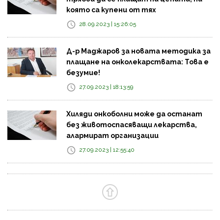
която са купени от тях
28.09.2023 | 15:26:05
Д-р Маджаров за новата методика за
плащане на онколекарствата: Това е
безумие!
27.09.2023 | 18:13:59
Хиляди онкоболни може да останат
без животоспасяващи лекарства,
алармират организации
27.09.2023 | 12:55:40