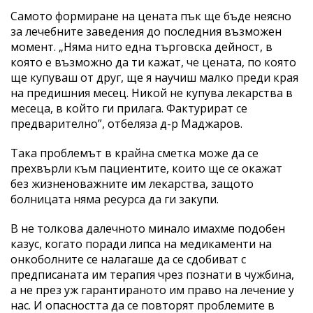
Самото формиране на цената пък ще бъде неясно
за лечебните заведения до последния възможен
момент. „Няма нито една търговска дейност, в
която е възможно да ти кажат, че цената, по която
ще купуваш от друг, ще я научиш малко преди края
на предишния месец. Никой не купува лекарства в
месеца, в който ги прилага. Фактурират се
предварително”, отбеляза д-р Маджаров.
Така проблемът в крайна сметка може да се
прехвърли към пациентите, които ще се окажат
без жизненоважните им лекарства, защото
болницата няма ресурса да ги закупи.
В не толкова далечното минало имахме подобен
казус, когато поради липса на медикаменти на
онкоболните се налагаше да се сдобиват с
предписаната им терапия чрез познати в чужбина,
а не през уж гарантираното им право на лечение у
нас. И опасността да се повторят проблемите в