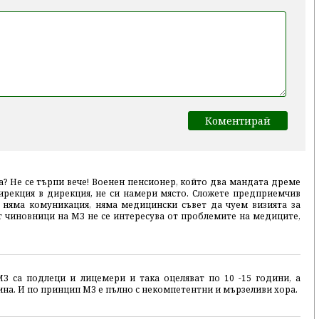
? Не се търпи вече! Военен пенсионер, който два мандата дреме
дирекция в дирекция, не си намери място. Сложете предприемчив
, няма комуникация, няма медицински съвет да чуем визията за
 чиновници на МЗ не се интересува от проблемите на медиците,
З са подлеци и лицемери и така оцеляват по 10 -15 години, а
ина. И по принцип МЗ е пълно с некомпетентни и мързеливи хора.