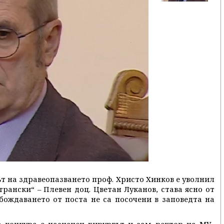
ът на здравеопазването проф. Христо Хинков е уволнил
рански“ – Плевен доц. Цветан Луканов, става ясно от
бождаването от поста не са посочени в заповедта на