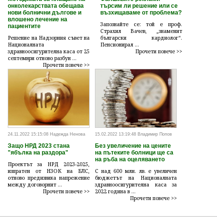
онколекарствата обещава
търсим ли решение или се
нови болнични дългове и
възхищаваме от проблема?
влошено лечение на
Запознайте се: той е проф.
пациентите
Страхил Вачев, „знаменит
Решение на Надзорния съвет на
български кардиолог“.
Националната
Пенсионирал ...
здравноосигурителна каса от 25
Прочети повече >>
септември отново разбун ...
Прочети повече >>
24.11.2022 15:15:08 Надежда Ненова
15.02.2022 13:19:48 Владимир Попов
Защо НРД 2023 стана
Без увеличение на цените
"ябълка на раздора"
на пътеките болници ще са
на ръба на оцеляването
Проектът за НРД 2023-2025,
изпратен от НЗОК на БЛС,
С над 600 млн. лв. е увеличен
отново предизвика напрежение
бюджетът на Националната
между договорнит ...
здравноосигурителна каса за
Прочети повече >>
2022 година в ...
Прочети повече >>