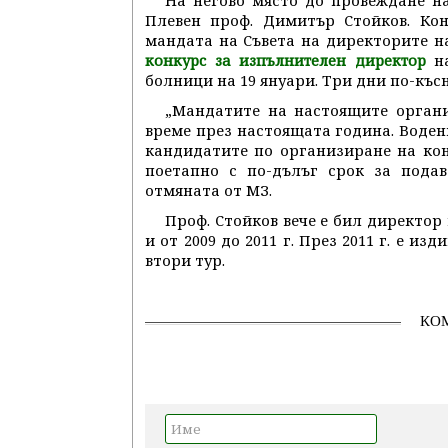
На негово място до провеждане на
Плевен проф. Димитър Стойков. Кон
мандата на Съвета на директорите на
н
конкурс за изпълнителен директор
болници на 19 януари. Три дни по-къс
„Мандатите на настоящите органи
време през настоящата година. Воден
кандидатите по организиране на ко
поетапно с по-дълъг срок за подав
отмяната от МЗ.
Проф. Стойков вече е бил директор 
и от 2009 до 2011 г. През 2011 г. е и
втори тур.
КО