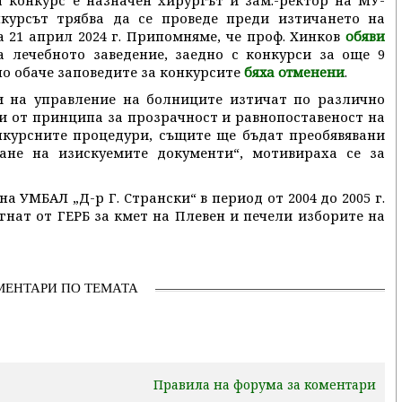
 конкурс е назначен хирургът и зам.-ректор на МУ-
курсът трябва да се проведе преди изтичането на
 21 април 2024 г. Припомняме, че проф. Хинков
обяви
а лечебното заведение, заедно с конкурси за още 9
но обаче заповедите за конкурсите
.
бяха отменени
 на управление на болниците изтичат по различно
и от принципа за прозрачност и равнопоставеност на
нкурсните процедури, същите ще бъдат преобявявани
ане на изискуемите документи“, мотивираха се за
на УМБАЛ „Д-р Г. Странски“ в период от 2004 до 2005 г.
здигнат от ГЕРБ за кмет на Плевен и печели изборите на
МЕНТАРИ ПО ТЕМАТА
Правила на форума за коментари