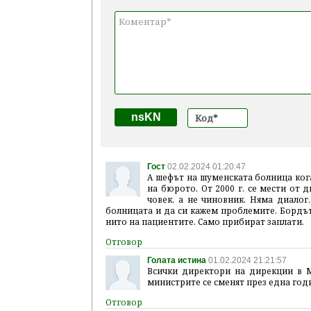
nsKN
Гост
02.02.2024 01:20:47
А шефът на шуменската болница кога
на бюрото. От 2000 г. се мести от 
човек, а не чиновник. Няма диалог
болницата и да си кажем проблемите. Бордът
нито на пациентите. Само прибират заплати.
Голата истина
01.02.2024 21:21:57
Всички директори на дирекции в М
министрите се сменят през една год