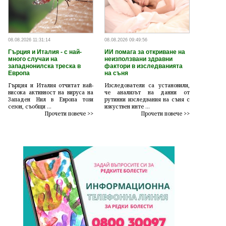
08.08.2026 11:31:14
08.08.2026 09:49:56
Гърция и Италия - с най-
ИИ помага за откриване на
много случаи на
неизползвани здравни
западнонилска треска в
фактори в изследванията
Европа
на съня
Гърция и Италия отчитат най-
Изследователи са установили,
висока активност на вируса на
че анализът на данни от
Западен Нил в Европа този
рутинни изследвания на съня с
сезон, съобщи ...
изкуствен инте ...
Прочети повече >>
Прочети повече >>