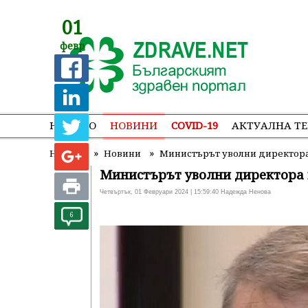
01
февр
НАЧАЛО
НОВИНИ
COVID-19
АКТУАЛНА Т
»
»
Начало
Новини
Министърът уволни директора
Министърът уволни директора 
Четвъртък, 01 Февруари 2024 | 15:59:40 Надежда Ненова
6