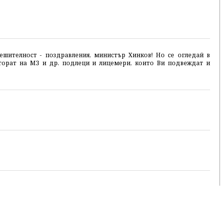
ешителност - поздравления, министър Хинков! Но се огледай в
торат на МЗ и др. подлеци и лицемери, които Ви подвеждат и
!