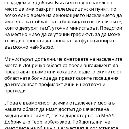
създадем и в Добрич. Във всяко едно населено
място да има разкрит телемедицински пункт, по
всяко едно време на денонощието населението да
има връзка с областната болница и специалистите,
които дежурят там“, уточни министърът. Предстои
на местно ниво да се уточни графикът, за да може
тези два проекта да започнат да функционират
възможно най-бързо.
Министърът допълни, че кметовете на населените
места в Добричка област са поели ангажимент да
представят възможни локации, където екипите от
областната болница да правят своите посещения,
да извършват профилактични и неотложни
прегледи.
„Това е възможност всички отдалечени места в
нашата област да имат достъп до качествена
медицинска грижа“, заяви директорът на МБАЛ-
Добрич д-р Георги Желязков. Той допълни, че
кметовете на общини ще участват в логистиката