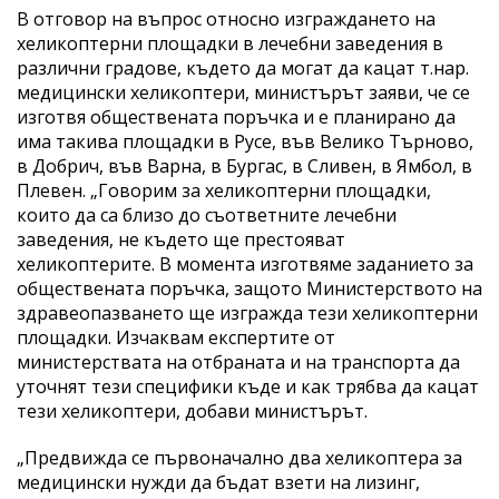
В отговор на въпрос относно изграждането на
хеликоптерни площадки в лечебни заведения в
различни градове, където да могат да кацат т.нар.
медицински хеликоптери, министърът заяви, че се
изготвя обществената поръчка и е планирано да
има такива площадки в Русе, във Велико Търново,
в Добрич, във Варна, в Бургас, в Сливен, в Ямбол, в
Плевен. „Говорим за хеликоптерни площадки,
които да са близо до съответните лечебни
заведения, не където ще престояват
хеликоптерите. В момента изготвяме заданието за
обществената поръчка, защото Министерството на
здравеопазването ще изгражда тези хеликоптерни
площадки. Изчаквам експертите от
министерствата на отбраната и на транспорта да
уточнят тези специфики къде и как трябва да кацат
тези хеликоптери, добави министърът.
„Предвижда се първоначално два хеликоптера за
медицински нужди да бъдат взети на лизинг,