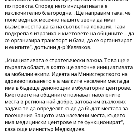
по проекта. Според него инициативата е
изключително благородна. „Ще направим така, че
поне веднъж месечно нашите звена да имат
възможността да са на съответна локация. Тази
подкрепа я изразиха и кметовете на общините – да
се организира транспорт и бази, да се организират
и екипите“, допълни д-р Желязков.
„Инициативата е стратегически важна. Това ще е
първата област, в която ще започне инициативата
за мобилни екипи. Идеята на Министерството на
здравеопазването е в малките населени места да
има в бъдеще денонощни амбулаторни центрове.
Кметовете на общините познават населените
места в региона най-добре, затова им възложих
задача те да определят къде да бъдат местата за
посещение. Защото има населени места, където
има медицински центрове и те функционират“,
каза още министър Меджидиев.