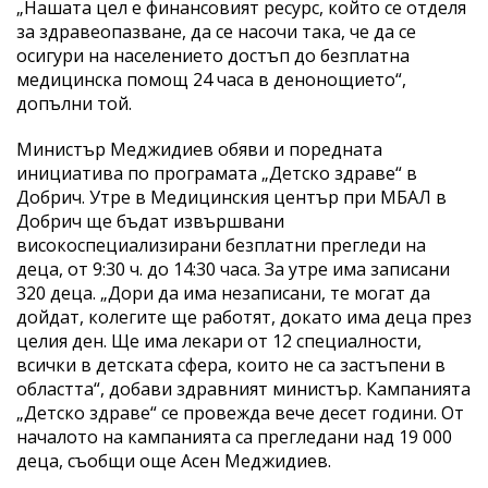
„Нашата цел е финансовият ресурс, който се отделя
за здравеопазване, да се насочи така, че да се
осигури на населението достъп до безплатна
медицинска помощ 24 часа в денонощието“,
допълни той.
Министър Меджидиев обяви и поредната
инициатива по програмата „Детско здраве“ в
Добрич. Утре в Медицинския център при МБАЛ в
Добрич ще бъдат извършвани
високоспециализирани безплатни прегледи на
деца, от 9:30 ч. до 14:30 часа. За утре има записани
320 деца. „Дори да има незаписани, те могат да
дойдат, колегите ще работят, докато има деца през
целия ден. Ще има лекари от 12 специалности,
всички в детската сфера, които не са застъпени в
областта“, добави здравният министър. Кампанията
„Детско здраве“ се провежда вече десет години. От
началото на кампанията са прегледани над 19 000
деца, съобщи още Асен Меджидиев.