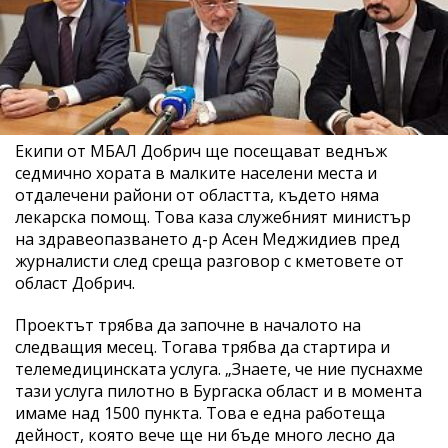
Екипи от МБАЛ Добрич ще посещават веднъж
седмично хората в малките населени места и
отдалечени райони от областта, където няма
лекарска помощ. Това каза служебният министър
на здравеопазването д-р Асен Меджидиев пред
журналисти след среща разговор с кметовете от
област Добрич.
Проектът трябва да започне в началото на
следващия месец. Тогава трябва да стартира и
телемедицинската услуга. „Знаете, че ние пуснахме
тази услуга пилотно в Бургаска област и в момента
имаме над 1500 пункта. Това е една работеща
дейност, която вече ще ни бъде много лесно да