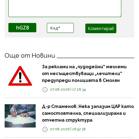
hGZ8
Още от Новини
За реклами на „чудодейни“ мехлеми
от несъществуващи „лечители“
предупреди полицията в Смолян
07.08.2026 | 17:26:34
Д-р Стаменов: Нека запазим ЦАР като
самостоятелна, специализирана и
отчетна структура
07.08.2026 | 16:52:18