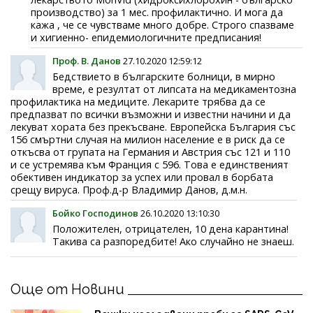
производство) за 1 мес. профилактично. И мога да
кажа , че се чувстваме много добре. Строго спазваме
и хигиенно- епидемиологичните предписания!
Проф. В. Данов
27.10.2020 12:59:12
Бедствието в българските болници, в мирно
време, е резултат от липсата на медикаментозна
профилактика на медиците. Лекарите трябва да се
прeдпазват по всички възможни и известни начини и да
лекуват хората без прекъсване. Европейска България със
156 смъртни случая на милион население е в риск да се
откъсва от групата на Германия и Австрия със 121 и 110
и се устремява към Франция с 596. Това е единственият
обективен индикатор за успех или провал в борбата
срещу вируса. Проф.д-р Владимир Данов, д.м.н.
Бойко Господинов
26.10.2020 13:10:30
Положителен, отрицателен, 10 дена карантина!
Такива са разпоредбите! Ако случайно не знаеш.
Още от Новини