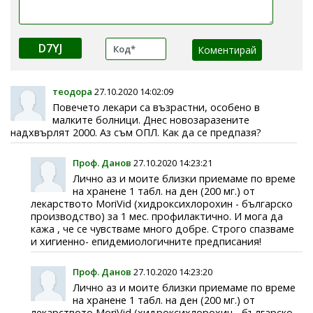
D7YJ
теодора
27.10.2020 14:02:09
Повечето лекари са възрастни, особено в
малките болници. Днес новозаразените
надхвърлят 2000. Аз съм ОПЛ. Как да се предпазя?
Проф. Данов
27.10.2020 14:23:21
Лично аз и моите близки приемаме по време
на хранене 1 табл. на ден (200 мг.) от
лекарството MoriVid (хидроксихлорохин - българско
производство) за 1 мес. профилактично. И мога да
кажа , че се чувстваме много добре. Строго спазваме
и хигиенно- епидемиологичните предписания!
Проф. Данов
27.10.2020 14:23:20
Лично аз и моите близки приемаме по време
на хранене 1 табл. на ден (200 мг.) от
лекарството MoriVid (хидроксихлорохин - българско