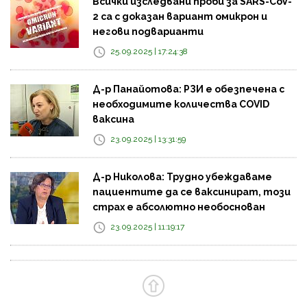
Всички изследвани проби за SARS-CoV-
2 са с доказан вариант омикрон и
негови подварианти
25.09.2025 | 17:24:38
Д-р Панайотова: РЗИ е обезпечена с
необходимите количества COVID
ваксина
23.09.2025 | 13:31:59
Д-р Николова: Трудно убеждаваме
пациентите да се ваксинират, този
страх е абсолютно необоснован
23.09.2025 | 11:19:17