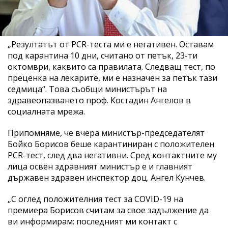
„Резултатът от PCR-теста ми е негативен. Оставам
под карантина 10 дни, считано от петък, 23-ти
октомври, каквито са правилата. Следващ тест, по
преценка на лекарите, ми е назначен за петък тази
седмица“. Това съобщи министърът на
здравеопазването проф. Костадин Ангелов в
социалната мрежа.
Припомняме, че вчера министър-председателят
Бойко Борисов беше карантиниран с положителен
PCR-тест, след два негативни. Сред контактните му
лица освен здравният министър е и главният
държавен здравен инспектор доц. Ангел Кунчев.
„С оглед положителния тест за COVID-19 на
премиера Борисов считам за свое задължение да
ви информирам: последният ми контакт с