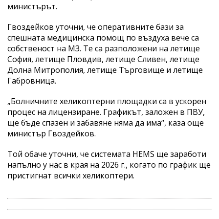
министърът.
Гвоздейков уточни, че оперативните бази за
спешната медицинска помощ по въздуха вече са
собственост на МЗ. Те са разположени на летище
София, летище Пловдив, летище Сливен, летище
Долна Митрополия, летище Търговище и летище
Габровница.
„Болничните хеликоптерни площадки са в ускорен
процес на лицензиране. Графикът, заложен в ПВУ,
ще бъде спазен и забавяне няма да има“, каза още
министър Гвоздейков.
Той обаче уточни, че системата HEMS ще заработи
напълно у нас в края на 2026 г., когато по график ще
пристигнат всички хеликоптери.