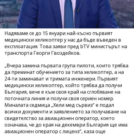
Надяваме се до 15 януари най-късно първият
медицински хеликоптер у нас да бъде въведен в
експлоатация. Това заяви пред bTV министърът на
транспорта Георги Гвоздейков.
„Вчера замина първата група пилоти, които трябва
да преминат обучението за типа хеликоптер, а на
24-ти заминават и тримата инженери. Първият
медицински хеликоптер, който трябва да получи
България, вече е към своя край на сглобяване на
поточната линия и получи своя сериен номер.
Миналата седмица „Хели мед сървиз“ е подал
всички документи и заявлението за получаване на
свидетелство за авиационен оператор, което
означава, че до края на декември България ще има
авиационен оператор с лиценз“, каза още