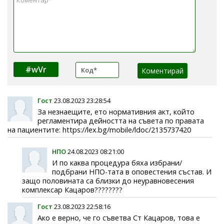
#wVr
Гост
23.08.2023 23:28:54
За незнаещите, ето нормативния акт, който
регламентира дейността на съвета по правата
на пациентите: https://lex.bg/mobile/ldoc/2135737420
НПО
24.08.2023 08:21:00
И по каква процедура бяха избрани/
подбрани НПО-тата в оповестения състав. И
защо половината са близки до неуравновесения
комплексар Кацаров????????
Гост
23.08.2023 22:58:16
Ако е верно, че го съветва Ст Кацаров, това е