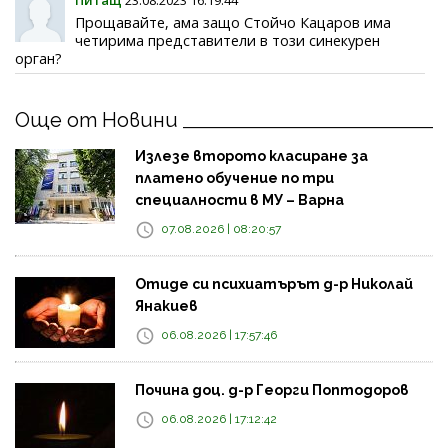
Прощавайте, ама защо Стойчо Кацаров има
четирима представители в този синекурен
орган?
Още от Новини
Излезе второто класиране за
платено обучение по три
специалности в МУ – Варна
07.08.2026 | 08:20:57
Отиде си психиатърът д-р Николай
Янакиев
06.08.2026 | 17:57:46
Почина доц. д-р Георги Поптодоров
06.08.2026 | 17:12:42