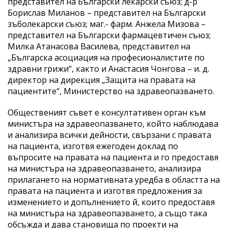
представител на Български лекарски съюз; д-р
Борислав Миланов – представител на Български
зъболекарски съюз; маг.- фарм. Анжела Мизова –
представител на Български фармацевтичен съюз;
Милка Атанасова Василева, представител на
„Българска асоциация на професионалистите по
здравни грижи“, както и Анастасия Чонгова – и. д.
директор на дирекция „Защита на правата на
пациентите“, Министерство на здравеопазването.
Общественият съвет е консултативен орган към
министъра на здравеопазването, който наблюдава
и анализира всички дейности, свързани с правата
на пациента, изготвя ежегоден доклад по
въпросите на правата на пациента и го предоставя
на министъра на здравеопазването, анализира
прилагането на нормативната уредба в областта на
правата на пациента и изготвя предложения за
изменението и допълнението й, които предоставя
на министъра на здравеопазването, а също така
обсъжда и дава становища по проекти на