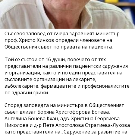
Със своя заповед от вчера здравният министър
проф. Христо Хинков определи членовете на
Обществения съвет по правата на пациента.
Той се състои от 16 души, повечето от тях –
представители на различни пациентски сдружения
и организации, както и по един представител на
съсловните организации на лекарите,
зъболекарите, фармацевтите и професионалистите
по здравни грижи.
Според заповедта на министъра в Общественият
съвет влизат Боряна Христофорова Ботева,
Ангелина Бонева Кхан, адв. Христина Георгиева
Николова и д-р Петя Апостолова Стратиева-Лукова
като представители на „Сдружение за развитие на