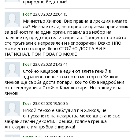
природно бедствие!
Гост
23.08.2023 22:04:15
Министър Хинков, Вие правна дирекция нямате
ли? Не знаете ли, че първо се приема правилник
за дейността на един орган, правила за избор на
членовете, председател и секретар. Процесът по който
сте тръгнали е неправилен и непрозрачен. Всяко НПО
може да го оспори. Явно СТОЙЧО ДОСТА ВИ Е
НАТИСНАЛ, ТОЙ ТОВА ГО МОЖЕ
Гост
23.08.2023 21:43:41
Стойчо Кацаров е един от злите гений в
здравеопазването и пръв ментор на Хинков.
Хинков ще сърба доста попари, които бяха надробени
от псевдоумника Стойчо Комплексаря. Но, хак му е на
Хичо!!!
Гост
23.08.2023 19:50:36
Някой тежко е заблудил г-н Хинков, че
отпускането на лекарства може да стане със
забранителни декрети. Грешка, голяма грешка.
Аптекарите им трябва спирачка!
Питащ
23.08.2023 16:19:44