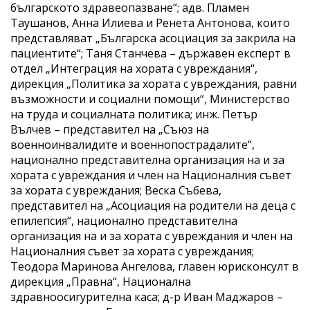
българското здравеопазване“; адв. Пламен
Таушанов, Анна Илиева и Ренета Антонова, които
представляват „Българска асоциация за закрила на
пациентите“; Таня Станчева – държавен експерт в
отдел „Интеграция на хората с увреждания“,
дирекция „Политика за хората с увреждания, равни
възможности и социални помощи“, Министерство
на труда и социалната политика; инж. Петър
Вълчев – представител на „Съюз на
военноинвалидите и военнопострадалите“,
национално представителна организация на и за
хората с увреждания и член на Националния съвет
за хората с увреждания; Веска Събева,
представител на „Асоциация на родители на деца с
епилепсия“, национално представителна
организация на и за хората с увреждания и член на
Националния съвет за хората с увреждания;
Теодора Маринова Ангелова, главен юрисконсулт в
дирекция „Правна“, Национална
здравноосигурителна каса; д-р Иван Маджаров –