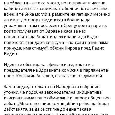
на областта – а те са много, но го правят в частни
кабинети и не се занимават с болничното лечение –
всички те биха могли в рамките на пет дни месечно
да имат договор с видинската болница да
упражняват там професията. Срещу което парите,
които получават от Здравна каса за нас,
пациентите, да бъдат индексирани и да бъдат
повече от стандартната сума – по този начин няма
принуда, има стимул“, обясни Кирова пред Радио
Видин.
Идеята е обсъждана с финансисти, както и с
председателя на Здравната комисия в парламента
проф. Костадин Ангелов, стана ясно от думите ѝ.
Зам.-председателката на Народното събрание
уточни, че подобна законодателна инициатива
изисква внимателно обмисляне и широк обществен
дебат. „Много по-широкомащабни трябва да бъдат
действията, за да се стигне до една такава
законодателна промяна. И може би ще има голяма