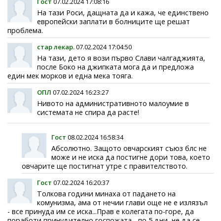
Гост
07.02.2024 17:08:16
На тази Роси, дащната да и кажа, че единствено
европейски заплати в болниците ще решат
проблема.
стар лекар.
07.02.2024 17:04:50
На тази, дето я вози първо Слави чалгаджията,
после Боко на джипката мога да и предложа
един мек морков и една мека тояга.
ОПЛ
07.02.2024 16:23:27
Нивото на административното малоумие в
системата не спира да расте!
Гост
08.02.2024 16:58:34
Абсолютно. Защото овчарският съюз блс не
може и не иска да постигне дори това, което
овчарите ще постигнат утре с правителството.
Гост
07.02.2024 16:20:37
Толкова години минаха от падането на
комунизма, ама от нечии глави още не е излязъл
- все принуда им се иска...Прав е колегата по-горе, да
поработи принудително госпожата - по 5 дни, не да се