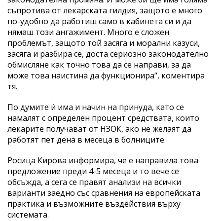
съпротива от лекарската гилдия, защото е много
по-удобно да работиш само в кабинета си и да
нямаш този ангажимент. Много е сложен
проблемът, защото той засяга и морални казуси,
засяга и разбира се, доста сериозно законодателно
обмисляне как точно това да се направи, за да
може това наистина да функционира“, коментира
тя.
По думите ѝ има и начин на принуда, като се
намалят с определен процент средствата, които
лекарите получават от НЗОК, ако не желаят да
работят пет дена в месеца в болниците.
Росица Кирова информира, че е направила това
предложение преди 4-5 месеца и то вече се
обсъжда, а сега се правят анализи на всички
варианти заедно със сравнения на европейската
практика и възможните въздействия върху
системата.