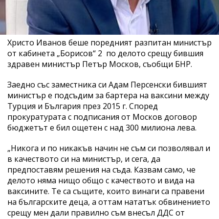
Христо Иванов беше поредният разпитан министър
от кабинета „Борисов“ 2 по делото срещу бившия
здравен министър Петър Москов, съобщи БНР.
Заедно със заместника си Адам Персенски бившият
министър е подсъдим за бартера на ваксини между
Турция и България през 2015 г. Според
прокуратурата с подписания от Москов договор
бюджетът е бил ощетен с над 300 милиона лева.
„Никога и по никакъв начин не съм си позволявал и
в качеството си на министър, и сега, да
предпоставям решения на съда. Казвам само, че
делото няма нищо общо с качеството и вида на
ваксините. Те са същите, които винаги са правени
на българските деца, а оттам нататък обвинението
срещу мен дали правилно съм внесъл ДДС от