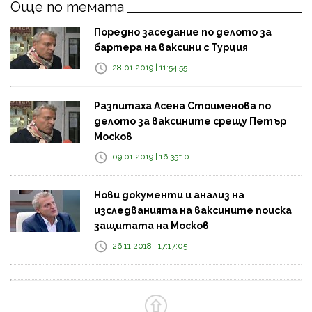
Още по темата
Поредно заседание по делото за
бартера на ваксини с Турция
28.01.2019 | 11:54:55
Разпитаха Асена Стоименова по
делото за ваксините срещу Петър
Москов
09.01.2019 | 16:35:10
Нови документи и анализ на
изследванията на ваксините поиска
защитата на Москов
26.11.2018 | 17:17:05