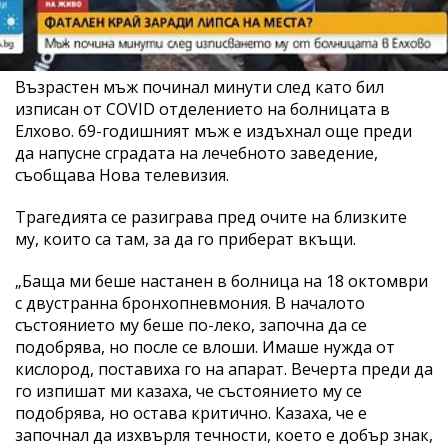
Възрастен мъж починал минути след като бил
изписан от COVID отделението на болницата в
Елхово. 69-годишният мъж е издъхнал още преди
да напусне сградата на лечебното заведение,
съобщава Нова телевизия.
Трагедията се разиграва пред очите на близките
му, които са там, за да го приберат вкъщи.
„Баща ми беше настанен в болница на 18 октомври
с двустранна бронхопневмония. В началото
състоянието му беше по-леко, започна да се
подобрява, но после се влоши. Имаше нужда от
кислород, поставиха го на апарат. Вечерта преди да
го изпишат ми казаха, че състоянието му се
подобрява, но остава критично. Казаха, че е
започнал да изхвърля течности, което е добър знак,