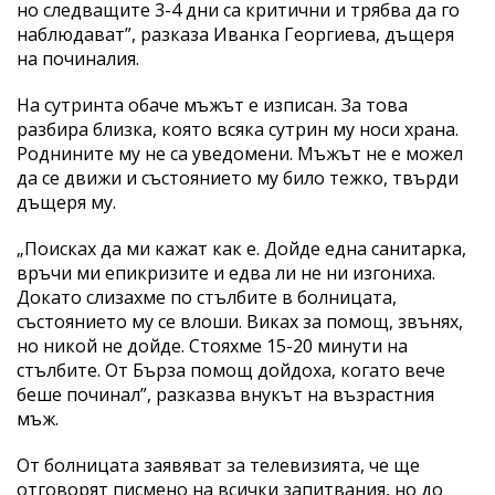
но следващите 3-4 дни са критични и трябва да го
наблюдават”, разказа Иванка Георгиева, дъщеря
на починалия.
На сутринта обаче мъжът е изписан. За това
разбира близка, която всяка сутрин му носи храна.
Роднините му не са уведомени. Мъжът не е можел
да се движи и състоянието му било тежко, твърди
дъщеря му.
„Поисках да ми кажат как е. Дойде една санитарка,
връчи ми епикризите и едва ли не ни изгониха.
Докато слизахме по стълбите в болницата,
състоянието му се влоши. Виках за помощ, звънях,
но никой не дойде. Стояхме 15-20 минути на
стълбите. От Бърза помощ дойдоха, когато вече
беше починал”, разказва внукът на възрастния
мъж.
От болницата заявяват за телевизията, че ще
отговорят писмено на всички запитвания, но до