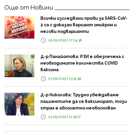
Още от Новини
Всички изследвани проби за SARS-CoV-
2 са с доказан вариант омикрон и
негови подварианти
25.09.2025 | 17:24:38
Д-р Панайотова: РЗИ е обезпечена с
необходимите количества COVID
ваксина
23.09.2025 | 13:31:59
Д-р Николова: Трудно убеждаваме
пациентите да се ваксинират, този
страх е абсолютно необоснован
23.09.2025 | 11:19:17