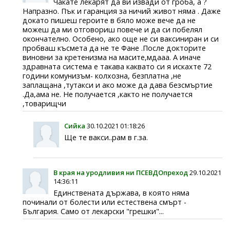
Чакате лекарят да ви извади от гроба, а ?
Напразно. Пък и гаранция за ничий живот няма . Даже
докато пишеш героите в бяло може вече да не
можеш да ми отговориш повече и да си побелял
окончателно. Особено, ако още не си ваксиниран и си
пробваш късмета да не те Фане .После докторите
виновни за кретенизма на масите,мдааа. А иначе
здравната система е такава каквато си я искахте 72
години комунизъм- колхозна, безплатна ,не
заплащана ,тутакси и ако може да дава безсмъртие
.Да,ама не. Не получается ,както не получается
,товарищчи
Сийка
30.10.2021 01:18:26
Ще те вакси..рам в г.за.
В края на уродливия ни ПСЕВДОпреход
29.10.2021
14:36:11
Единствената държава, в която няма
починали от болести или естествена смърт -
България. Само от лекарски "грешки"...