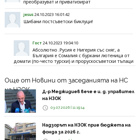
преобразуват и приватизират
jesus
24.10.2023 16:01:42
Шибани постсъветски биклуци!
Гост
24.10.2023 19:04:10
Абсолютно .Русия е Нигерия със сняг, а
България е Сомалия с буркани лютеница от
домати (по-често турски) и прорускосъветски тъпаци
Още от Новини от заседанията на НС
на НЗОК
Д-р Меджидиев вече е и. д. управител
на НЗОК
03.07.2026 | 11:19:14
Надзорът на НЗОК прие бюджета на
фонда за 2026 г.