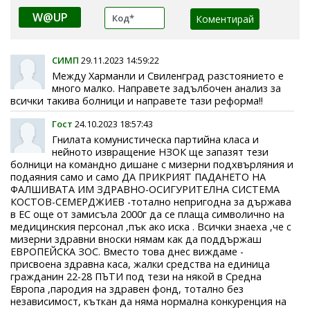
W@UP
СИМП
29.11.2023 14:59:22
Между Харманли и Свиленград разстоянието е
много малко. Направете задълбочен анализ за
всички такива болници и направете тази реформа!!
Гост
24.10.2023 18:57:43
Гнилата комунистическа партийна класа и
нейното извращение НЗОК ще запазят тези
болници на командно дишане с мизерни подхвърляния и
подаяния само и само ДА ПРИКРИЯТ ПАДАНЕТО НА
ФАЛШИВАТА ИМ ЗДРАВНО-ОСИГУРИТЕЛНА СИСТЕМА
КОСТОВ-СЕМЕРДЖИЕВ -тотално непригодна за държава
в ЕС още от замисъла 2000г да се плаща символично на
медицинския персонал ,пък ако иска . Всички знаеха ,че с
мизерни здравни вноски нямам как да поддържаш
ЕВРОПЕЙСКА ЗОС. Вместо това днес виждаме -
присвоена здравна каса, жалки средства на единица
гражданин 22-28 ПЪТИ под тези на някой в Средна
Европа ,пародия на здравен фонд, тотално без
независимост, къткан да няма нормална конкуренция на