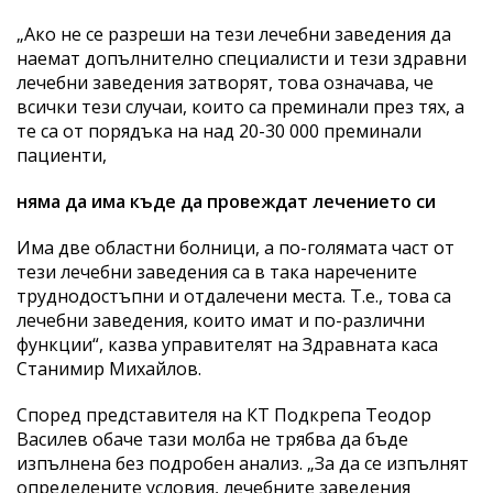
„Ако не се разреши на тези лечебни заведения да
наемат допълнително специалисти и тези здравни
лечебни заведения затворят, това означава, че
всички тези случаи, които са преминали през тях, а
те са от порядъка на над 20-30 000 преминали
пациенти,
няма да има къде да провеждат лечението си
Има две областни болници, а по-голямата част от
тези лечебни заведения са в така наречените
труднодостъпни и отдалечени места. Т.е., това са
лечебни заведения, които имат и по-различни
функции“, казва управителят на Здравната каса
Станимир Михайлов.
Според представителя на КТ Подкрепа Теодор
Василев обаче тази молба не трябва да бъде
изпълнена без подробен анализ. „За да се изпълнят
определените условия, лечебните заведения