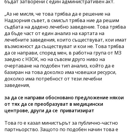
бъдат затворени с един административен акт.
„Аз не мисля, че това трябва да е решение на
Надзорния съвет, в смисъл трябва ние да решим
съдбата на дадено лечебно заведение. Това трябва
да бъде част от един анализ на картата на
лечебните заведения, които съществуват, кои имат
възможност да съществуват и кои не. Това трябва
да се направи, според мен, в работна група от МЗ
заедно с НЗОК, но на съвсем друго ниво на
очертаване на подобен тип анализ, който да е
базиран на това доколко има човешки ресурси,
доколко има потребност от тези лечебни
заведения,
за да се направи обосновано предложение някои
от тях да се преобразуват в медицински
центрове, други да се приватизират
Това го е казал министърът за публично-частно
партньорство. Защото по подобен начин това е