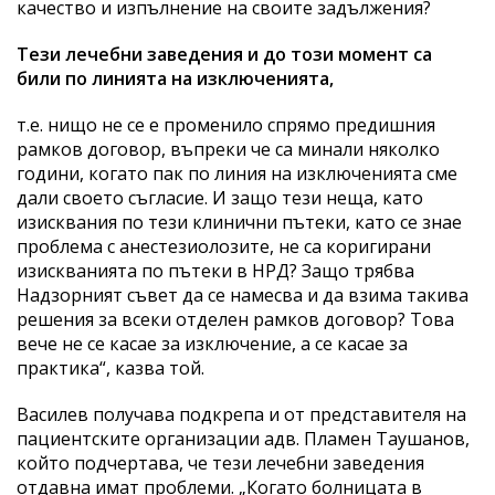
качество и изпълнение на своите задължения?
Тези лечебни заведения и до този момент са
били по линията на изключенията,
т.е. нищо не се е променило спрямо предишния
рамков договор, въпреки че са минали няколко
години, когато пак по линия на изключенията сме
дали своето съгласие. И защо тези неща, като
изисквания по тези клинични пътеки, като се знае
проблема с анестезиолозите, не са коригирани
изискванията по пътеки в НРД? Защо трябва
Надзорният съвет да се намесва и да взима такива
решения за всеки отделен рамков договор? Това
вече не се касае за изключение, а се касае за
практика“, казва той.
Василев получава подкрепа и от представителя на
пациентските организации адв. Пламен Таушанов,
който подчертава, че тези лечебни заведения
отдавна имат проблеми. „Когато болницата в