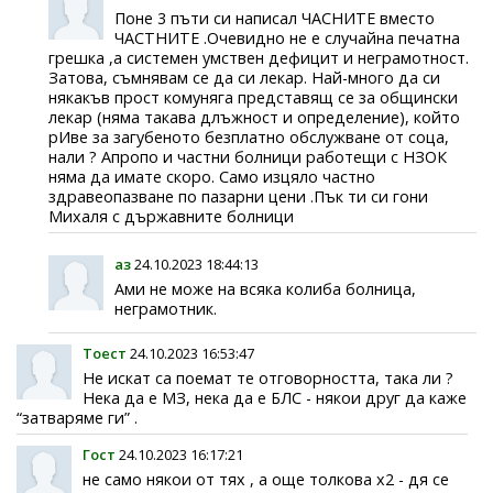
Поне 3 пъти си написал ЧАСНИТЕ вместо
ЧАСТНИТЕ .Очевидно не е случайна печатна
грешка ,а системен умствен дефицит и неграмотност.
Затова, съмнявам се да си лекар. Най-много да си
някакъв прост комуняга представящ се за общински
лекар (няма такава длъжност и определение), който
рИве за загубеното безплатно обслужване от соца,
нали ? Апропо и частни болници работещи с НЗОК
няма да имате скоро. Само изцяло частно
здравеопазване по пазарни цени .Пък ти си гони
Михаля с държавните болници
аз
24.10.2023 18:44:13
Ами не може на всяка колиба болница,
неграмотник.
Тоест
24.10.2023 16:53:47
Не искат са поемат те отговорността, така ли ?
Нека да е МЗ, нека да е БЛС - някои друг да каже
“затваряме ги” .
Гост
24.10.2023 16:17:21
не само някои от тях , а още толкова х2 - дя се