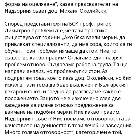
форма на оцеляване“, казва председателят на
Надзорния съвет доц. Михаил Околийски.
Според представителя на БСК проф. Григор
Димитров проблемът е, че тази практика
съществува от години. „Ако бяха взели мерки, да
привлекат специализанти, да има хора, които да ги
обучат, този проблем нямаше да стои. Ние по
същество какво правим? Отлагаме един назрял
проблем отново. Създаваме работна група. Тя ще
направи анализ, но проблемът си стои. Аз
подкрепям това, което каза доц. Околийски, но бих
искал в тази тема да бъде въвлечен и Българският
лекарски съюз, и заедно да разгледаме какво е
положението. Защото не е изключено след две
заседания да имаме отново предложения за
взимане на подобни мерки. Ние какво правим,
Надзорният съвет? Ние поемаме отговорността за
качеството на дейността в тези лечебни заведения.
Много голяма отговорност“, категоричен е той.