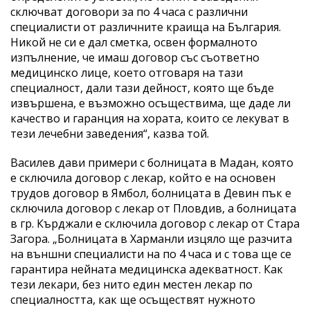
сключват договори за по 4 часа с различни
специалисти от различните краища на България.
Никой не си е дал сметка, освен формалното
изпълнение, че имаш договор със съответно
медицинско лице, което отговаря на тази
специалност, дали тази дейност, която ще бъде
извършена, е възможно осъществима, ще даде ли
качество и гаранция на хората, които се лекуват в
тези лечебни заведения“, казва той.
Василев дави примери с болницата в Мадан, която
е сключила договор с лекар, който е на основен
трудов договор в Ямбол, болницата в Девин пък е
сключила договор с лекар от Пловдив, а болницата
в гр. Кърджали е сключила договор с лекар от Стара
Загора. „Болницата в Харманли изцяло ще разчита
на външни специалисти на по 4 часа и с това ще се
гарантира нейната медицинска адекватност. Как
тези лекари, без нито един местен лекар по
специалността, как ще осъществят нужното