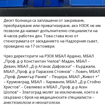
Десет болници са заплашени от закриване,
преобразуване или приватизиране, ако НЗОК не им
позволи да наемат допълнително специалисти на
4-часов работен ден. Това става ясно от
стенограмата от заседанието на Надзорния съвет,
проведено на 17 октомври.
Чрез директорите на РЗОК МБАЛ Ардино, МБАЛ
„Проф. д-р Константин Чилов“-Мадан, МБАЛ –
Девин, МБАЛ „Д-р Атанас Дафовски” – Кърджали,
МБАЛ „Проф. д-р Параскев Стоянов“ – Ловеч, МБАЛ
„Проф. Димитър Ранев“ – Пещера, МБАЛ „Живот +“
– Крумовград, МБАЛ – Харманли, МБАЛ „Д-р Стойчо
Христов“ – Севлиево и МБАЛ „Проф. д-р Асен
Шопов“ – Златоград молят за изключение, което е
свързано с броя на медицинските специалисти –
анестезиолози и неонатолози.