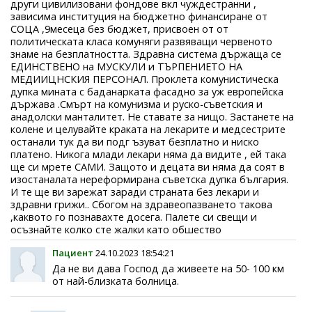
други цивилизовани фондове вкл чуждестранни ,
зависима институция на бюджетно финансиране от
СОЦА ,9месеца без бюджет, присвоен от от
политическата класа комуняги развяващи червеното
знаме на безплатността. Здравна система държаща се
ЕДИНСТВЕНО на МУСКУЛИ и ТЪРПЕНИЕТО НА
МЕДИИЦНСКИЯ ПЕРСОНАЛ. Проклета комунистическа
дупка мината с баданарката фасадно за уж европейска
държава .Смърт на комунизма и руско-съветския и
анадолски манталитет. Не ставате за нищо. Застанете на
колене и целувайте краката на лекарите и медсестрите
останали тук да ви подг ъзуват безплатно и ниско
платено. Никога млади лекари няма да видите , ей така
ще си мрете САМИ. Защото и децата ви няма да соят в
изостаналата нереформирана съветска дупка българия.
И те ще ви зарежат заради страната без лекари и
здравни грижи.. Сбогом на здравеопазването такова
,каквото го познавахте досега. Палете си свещи и
осъзнайте колко сте жалки като обшество
Пациент
24.10.2023 18:54:21
Да не ви дава Господ да живеете на 50- 100 км
от най-близката болница.