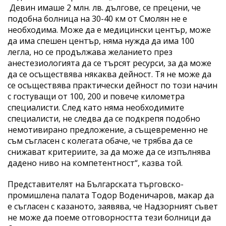
Девин имаше 2 млн. лв. дългове, се прецени, че
подобна болница на 30-40 км от Смолян не е
необходима. Може да е медицински център, може
да има спешен център, няма нужда да има 100
легла, но се продължава желанието през
анестезиологията да се търсят ресурси, за да може
да се осъществява някаква дейност. Тя не може да
се осъществява практически дейност по този начин
с гостуващи от 100, 200 и повече километра
специалисти. След като няма необходимите
специалисти, не следва да се подкрепя подобно
немотивирано предложение, а същевременно не
съм съгласен с колегата обаче, че трябва да се
снижават критериите, за да може да се изпълнява
дадено ниво на компетентност“, казва той.
Представителят на Българската търговско-
промишлена палата Тодор Воденичаров, макар да
е съгласен с казаното, заявява, че Надзорният съвет
не може да поеме отговорността тези болници да