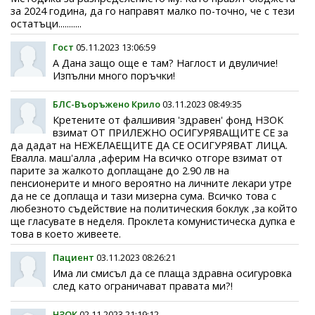
за 2024 година, да го направят малко по-точно, че с тези
остатъци...........
Гост
05.11.2023 13:06:59
А Дана защо още е там? Наглост и двуличие!
Изпълни много поръчки!
БЛС-Въоръжено Крило
03.11.2023 08:49:35
Кретените от фалшивия 'здравен' фонд НЗОК
взимат ОТ ПРИЛЕЖНО ОСИГУРЯВАЩИТЕ СЕ за
да дадат на НЕЖЕЛАЕЩИТЕ ДА СЕ ОСИГУРЯВАТ ЛИЦА.
Евалла. маш'алла ,аферим На всичко отгоре взимат от
парите за жалкото доплащане до 2.90 лв на
пенсионерите и много вероятно на личните лекари утре
да не се доплаща и тази мизерна сума. Всичко това с
любезното съдействие на политическия боклук ,за който
ще гласувате в неделя. Проклета комунистическа дупка е
това в което живеете.
Пациент
03.11.2023 08:26:21
Има ли смисъл да се плаща здравна осигуровка
след като ограничават правата ми?!
НЗОК
02.11.2023 21:19:12