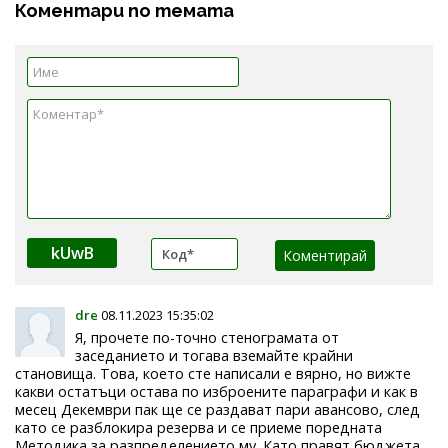
Коментари по темата
kUwB
dre
08.11.2023 15:35:02
Я, прочете по-точно стенограмата от
заседанието и тогава вземайте крайни
становища. Това, което сте написали е вярно, но вижте
какви остатъци остава по изброените параграфи и как в
месец Декември пак ще се раздават пари авансово, след
като се разблокира резерва и се приеме поредната
Методика за разпределението му. Като правят бюджета