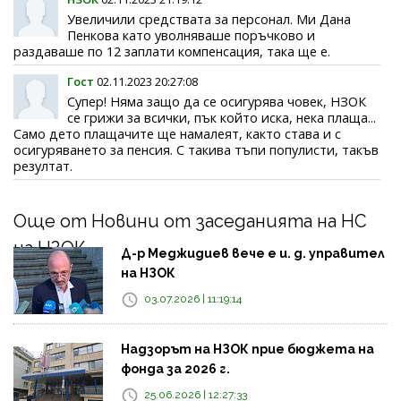
Увеличили средствата за персонал. Ми Дана
Пенкова като уволняваше поръчково и
раздаваше по 12 заплати компенсация, така ще е.
Гост
02.11.2023 20:27:08
Супер! Няма защо да се осигурява човек, НЗОК
се грижи за всички, пък който иска, нека плаща...
Само дето плащачите ще намалеят, както става и с
осигуряването за пенсия. С такива тъпи популисти, такъв
резултат.
Още от Новини от заседанията на НС
на НЗОК
Д-р Меджидиев вече е и. д. управител
на НЗОК
03.07.2026 | 11:19:14
Надзорът на НЗОК прие бюджета на
фонда за 2026 г.
25.06.2026 | 12:27:33