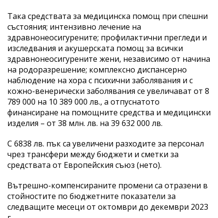
Така средствата за медицинска помощ при спешни
състояния; интензивно лечение на
здравнонеосигурените; профилактични прегледи и
изследвания и акушерската помощ за всички
здравнонеосигурените жени, независимо от начина
на родоразрешение; комплексно диспансерно
наблюдение на хора с психични заболявания и с
кожно-венерически заболявания се увеличават от 8
789 000 на 10 389 000 лв., а отпуснатото
финансиране на помощните средства и медицински
изделия – от 38 млн. лв. на 39 632 000 лв.
С 6838 лв. пък са увеличени разходите за персонал
чрез трансфери между бюджети и сметки за
средствата от Европейския съюз (нето).
Вътрешно-компенсираните промени са отразени в
стойностите по бюджетните показатели за
следващите месеци от октомври до декември 2023
г.