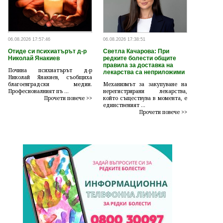
06.08.2026 17:57:46
06.08.2026 17:38:51
Отиде си психиатърът д-р
Светла Качарова: При
Николай Янакиев
редките болести общите
правила за доставка на
Почина психиатърът д-р
лекарства са неприложими
Николай Янакиев, съобщиха
благоевградски медии.
Механизмът за закупуване на
Професионалният пъ ...
нерегистрирани лекарства,
Прочети повече >>
който съществува в момента, е
единственият ...
Прочети повече >>