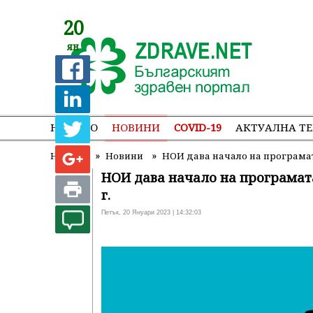
20
ян
НАЧАЛО
НОВИНИ
COVID-19
АКТУАЛНА Т
»
»
Начало
Новини
НОИ дава начало на програмата
НОИ дава начало на програмата
г.
Петък, 20 Януари 2023 | 14:32:03