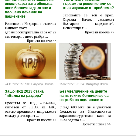
онколекарствата обещава
търсим ли решение или се
нови болнични дългове и
възхищаваме от проблема?
влошено лечение на
Запознайте се: той е проф.
пациентите
Страхил Вачев, „знаменит
Решение на Надзорния съвет на
български кардиолог“.
Националната
Пенсионирал ...
здравноосигурителна каса от 25
Прочети повече >>
септември отново разбун ...
Прочети повече >>
24.11.2022 15:15:08 Надежда Ненова
15.02.2022 13:19:48 Владимир Попов
Защо НРД 2023 стана
Без увеличение на цените
"ябълка на раздора"
на пътеките болници ще са
на ръба на оцеляването
Проектът за НРД 2023-2025,
изпратен от НЗОК на БЛС,
С над 600 млн. лв. е увеличен
отново предизвика напрежение
бюджетът на Националната
между договорнит ...
здравноосигурителна каса за
Прочети повече >>
2022 година в ...
Прочети повече >>