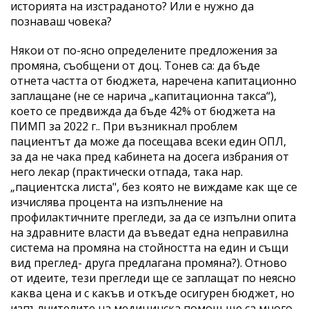
историята на изстраданото? Или е нужно да
познаваш човека?
Някои от по-ясно определените предложения за
промяна, съобщени от доц. Тонев са: да бъде
отнета частта от бюджета, наречена капитационно
заплащане (не се нарича „капитационна такса“),
което се предвижда да бъде 42% от бюджета на
ПИМП за 2022 г.. При възникнал проблем
пациентът да може да посещава всеки един ОПЛ,
за да не чака пред кабинета на досега избрания от
него лекар (практически отпада, така нар.
„пациентска листа", без която не виждаме как ще се
изчислява процента на изпълнение на
профилактичните прегледи, за да се изпълни опита
на здравните власти да въведат една неправилна
система на промяна на стойността на един и същи
вид преглед- друга предлагана промяна?). Отново
от идеите, тези прегледи ще се заплащат по неясно
каква цена и с какъв и откъде осигурен бюджет, но
изпълнителите на медицинска помощ ще са много