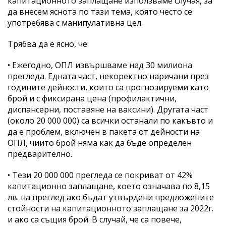
капитационното заплащане използваме случая, за
да внесем яснота по тази тема, която често се
употребява с манипулативна цел.
Трябва да е ясно, че:
• Ежегодно, ОПЛ извършваме над 30 милиона
прегледа. Едната част, некоректно наричани през
годините дейности, които са прогнозируеми като
брой и с фиксирана цена (профилактични,
диспансерни, поставяне на ваксини). Другата част
(около 20 000 000) са всички останали по какъвто и
да е проблем, включен в пакета от дейности на
ОПЛ, чиито брой няма как да бъде определен
предварително.
• Тези 20 000 000 прегледа се покриват от 42%
капитационно заплащане, което означава по 8,15
лв. на преглед ако бъдат утвърдени предложените
стойности на капитационното заплащане за 2022г.
и ако са същия брой. В случай, че са повече,