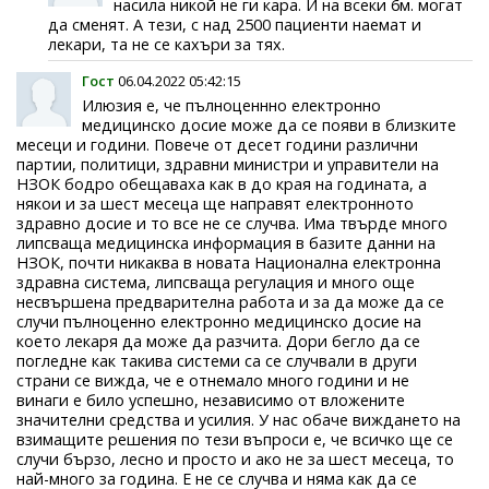
насила никой не ги кара. И на всеки 6м. могат
да сменят. А тези, с над 2500 пациенти наемат и
лекари, та не се кахъри за тях.
Гост
06.04.2022 05:42:15
Илюзия е, че пълноценнно електронно
медицинско досие може да се появи в близките
месеци и години. Повече от десет години различни
партии, политици, здравни министри и управители на
НЗОК бодро обещаваха как в до края на годината, а
някои и за шест месеца ще направят електронното
здравно досие и то все не се случва. Има твърде много
липсваща медицинска информация в базите данни на
НЗОК, почти никаква в новата Национална електронна
здравна система, липсваща регулация и много още
несвършена предварителна работа и за да може да се
случи пълноценно електронно медицинско досие на
което лекаря да може да разчита. Дори бегло да се
погледне как такива системи са се случвали в други
страни се вижда, че е отнемало много години и не
винаги е било успешно, независимо от вложените
значителни средства и усилия. У нас обаче виждането на
взимащите решения по тези въпроси е, че всичко ще се
случи бързо, лесно и просто и ако не за шест месеца, то
най-много за година. Е не се случва и няма как да се