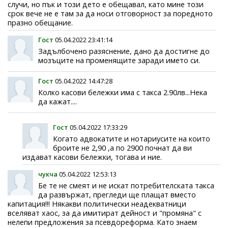
случи, но пък и този дето е обещавал, като мине този
срок вече не е там за да носи отговорност за поредното
празно обещание.
Гост
05.04.2022 23:41:14
Задълбочено разяснение, дано да достигне до
мозъците на променящите заради името си.
Гост
05.04.2022 14:47:28
Колко касови бележки има с такса 2.90лв...Нека
да кажат....
Гост
05.04.2022 17:33:29
Когато адвокатите и нотариусите на които
броите не 2,90 ,а по 2900 почнат да ви
издават касови бележки, тогава и ние.
чукча
05.04.2022 12:53:13
Бе те не смеят и не искат потребителската такса
да развържат, прегледи ще плащат вместо
капитация!!! Някакви политически неадекватници
вселяват хаос, за да имитират дейност и "промяна" с
нелепи предложения за псевдореформа. Като знаем