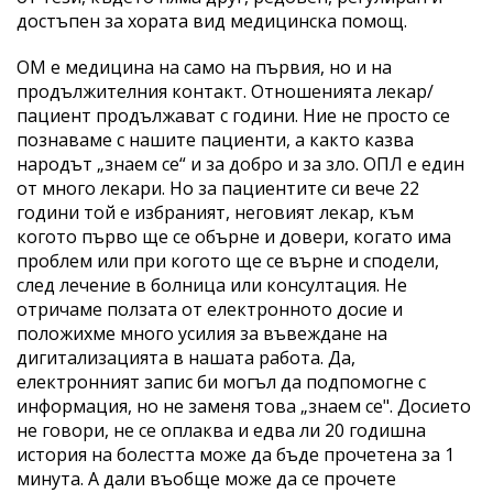
достъпен за хората вид медицинска помощ.
ОМ е медицина на само на първия, но и на
продължителния контакт. Отношенията лекар/
пациент продължават с години. Ние не просто се
познаваме с нашите пациенти, а както казва
народът „знаем се“ и за добро и за зло. ОПЛ е един
от много лекари. Но за пациентите си вече 22
години той е избраният, неговият лекар, към
когото първо ще се обърне и довери, когато има
проблем или при когото ще се върне и сподели,
след лечение в болница или консултация. Не
отричаме ползата от електронното досие и
положихме много усилия за въвеждане на
дигитализацията в нашата работа. Да,
електронният запис би могъл да подпомогне с
информация, но не заменя това „знаем се". Досието
не говори, не се оплаква и едва ли 20 годишна
история на болестта може да бъде прочетена за 1
минута. А дали въобще може да се прочете