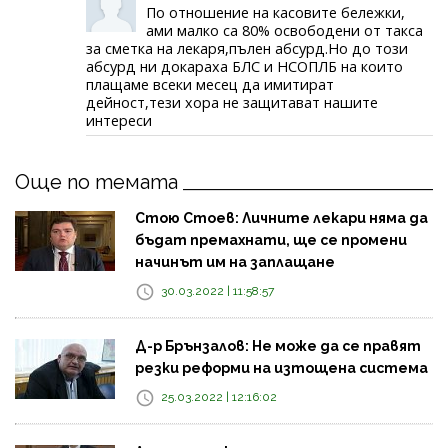
По отношение на касовите бележки,
ами малко са 80% освободени от такса
за сметка на лекаря,пълен абсурд.Но до този
абсурд ни докараха БЛС и НСОПЛБ на които
плащаме всеки месец да имитират
дейност,тези хора не защитават нашите
интереси
Още по темата
Стою Стоев: Личните лекари няма да
бъдат премахнати, ще се промени
начинът им на заплащане
30.03.2022 | 11:58:57
Д-р Брънзалов: Не може да се правят
резки реформи на изтощена система
25.03.2022 | 12:16:02