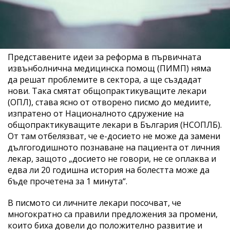
Представените идеи за реформа в първичната
извънболнична медицинска помощ (ПИМП) няма
да решат проблемите в сектора, а ще създадат
нови. Така смятат общопрактикуващите лекари
(ОПЛ), става ясно от отворено писмо до медиите,
изпратено от Националното сдружение на
общопрактикуващите лекари в България (НСОПЛБ).
От там отбелязват, че е-досието не може да замени
дългогодишното познаване на пациента от личния
лекар, защото „досието не говори, не се оплаква и
едва ли 20 годишна история на болестта може да
бъде прочетена за 1 минута“.
В писмото си личните лекари посочват, че
многократно са правили предложения за промени,
които биха довели до положително развитие и