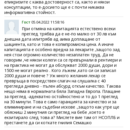
епикризите с каква достоверност са, както и някои
консултации, то е-досието ще е с почти никаква
информативна стойност.
Гост
05.04.2022 11:58:16
При отмяна на капитацията естествено всеки
преглед трябва да е не-по малко от 30 лв към
днешна дата илитрябв ад аима доплащане от
шациента, като и това е копмпромисна цена. А иначе
капитацията е особено вредна за лекарите ,защото зад
нея стои огромно количество незаплатен труд. Да не
говорим ,че някои колеги са се превърнали в рентиери и
на практика не могат да обслужват 2000 души, дори и
1500 не могат реално . Кого лъжем ,като си си записал
2000 души и повече ? Уж много желания лекар се
превръща в посредствен слагач на слушалка с 40
прегледа дневно - пълен абсурд откъм качество. Такова
нещо няма в нормалната бяла Западна Европа. Плащане
за преглед -адекватно остойностено и то до 1 преглед
на 30 минути. Това е само гаранцията за качество и за
елиминиране и на съдебни искове .,защото как утре ще
обясниш 2 минутния си преглед на бебе ,което е
екзитирало след това а? Мислете вие там от НСОПЛБ и
престанете да си коткате гнилия Семашко