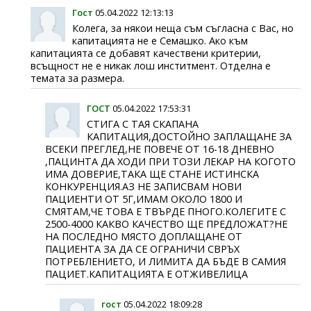
Гост
05.04.2022 12:13:13
Колега, за някои неща съм съгласна с Вас, но
капитацията не е Семашко. Ако към
капитацията се добавят качествени критерии,
всъщност не е никак лош инститмент. Отделна е
темата за размера.
ГОСТ
05.04.2022 17:53:31
СТИГА С ТАЯ СКАПАНА
КАПИТАЦИЯ,ДОСТОЙНО ЗАПЛАЩАНЕ ЗА
ВСЕКИ ПРЕГЛЕД,НЕ ПОВЕЧЕ ОТ 16-18 ДНЕВНО
,ПАЦИНТА ДА ХОДИ ПРИ ТОЗИ ЛЕКАР НА КОГОТО
ИМА ДОВЕРИЕ,ТАКА ЩЕ СТАНЕ ИСТИНСКА
КОНКУРЕНЦИЯ.АЗ НЕ ЗАПИСВАМ НОВИ
ПАЦИЕНТИ ОТ 5Г,ИМАМ ОКОЛО 1800 И
СМЯТАМ,ЧЕ ТОВА Е ТВЪРДЕ ПНОГО.КОЛЕГИТЕ С
2500-4000 КАКВО КАЧЕСТВО ЩЕ ПРЕДЛОЖАТ?НЕ
НА ПОСЛЕДНО МЯСТО ДОПЛАЩАНЕ ОТ
ПАЦИЕНТА ЗА ДА СЕ ОГРАНИЧИ СВРЪХ
ПОТРЕБЛЕНИЕТО, И ЛИМИТА ДА БЪДЕ В САМИЯ
ПАЦИЕТ.КАПИТАЦИЯТА Е ОТЖИВЕЛИЦА
гост
05.04.2022 18:09:28