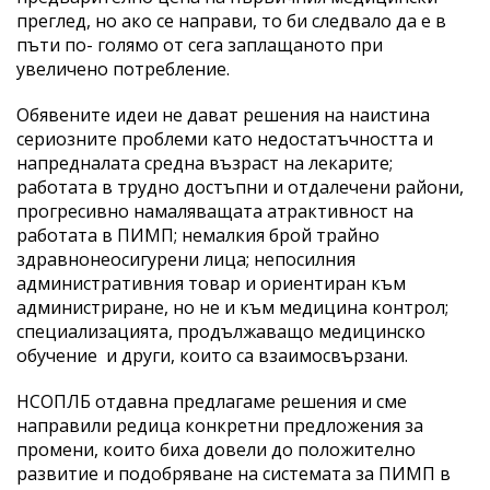
преглед, но ако се направи, то би следвало да е в
пъти по- голямо от сега заплащаното при
увеличено потребление.
Обявените идеи не дават решения на наистина
сериозните проблеми като недостатъчността и
напредналата средна възраст на лекарите;
работата в трудно достъпни и отдалечени райони,
прогресивно намаляващата атрактивност на
работата в ПИМП; немалкия брой трайно
здравнонеосигурени лица; непосилния
административния товар и ориентиран към
администриране, но не и към медицина контрол;
специализацията, продължаващо медицинско
обучение и други, които са взаимосвързани.
НСОПЛБ отдавна предлагаме решения и сме
направили редица конкретни предложения за
промени, които биха довели до положително
развитие и подобряване на системата за ПИМП в