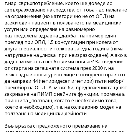
т.нар. свръхпотребление, което ще доведе до
свръхразходване на средства, от това - до налагане
на ограничения (но категорично не от ОПЛ) на
всеки един пациент в ползването на медицински
услуги или определяне на равномерно
разпределена здравна „дажба", например един
преглед при ОПЛ, 1.5 консултации при колега от
друга специалност и толкова за една година (няма
натрупване на „лихва" при неизразходване). А ако в
даден момент са необходими повече? За сведение,
от старта на сегашната система през 2000 г. на
всяко здравноосигурено лице е осигурено правото
да направи 44 (четиридесет и четири) пъти избор/
преизбор на ОПЛ. А, може би, предложенията целят
закриване на ПИМП с нейните функции, промяна в
принципа „ползваш, когато е необходимо това,
което е необходимо), т.е. на солидарния модел на
ползване на медицински дейности.
Във връзка с предложеното премахване на