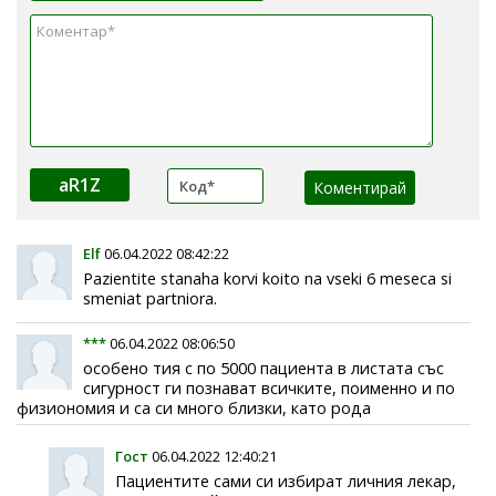
aR1Z
Elf
06.04.2022 08:42:22
Pazientite stanaha korvi koito na vseki 6 meseca si
smeniat partniora.
***
06.04.2022 08:06:50
особено тия с по 5000 пациента в листата със
сигурност ги познават всичките, поименно и по
физиономия и са си много близки, като рода
Гост
06.04.2022 12:40:21
Пациентите сами си избират личния лекар,