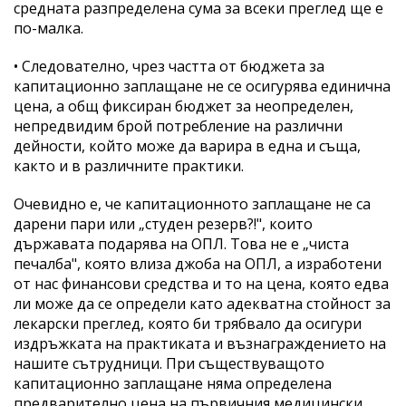
средната разпределена сума за всеки преглед ще е
по-малка.
• Следователно, чрез частта от бюджета за
капитационно заплащане не се осигурява единична
цена, а общ фиксиран бюджет за неопределен,
непредвидим брой потребление на различни
дейности, който може да варира в една и съща,
както и в различните практики.
Очевидно е, че капитационното заплащане не са
дарени пари или „студен резерв?!", които
държавата подарява на ОПЛ. Това не е „чиста
печалба", която влиза джоба на ОПЛ, а изработени
от нас финансови средства и то на цена, която едва
ли може да се определи като адекватна стойност за
лекарски преглед, която би трябвало да осигури
издръжката на практиката и възнаграждението на
нашите сътрудници. При съществуващото
капитационно заплащане няма определена
предварително цена на първичния медицински