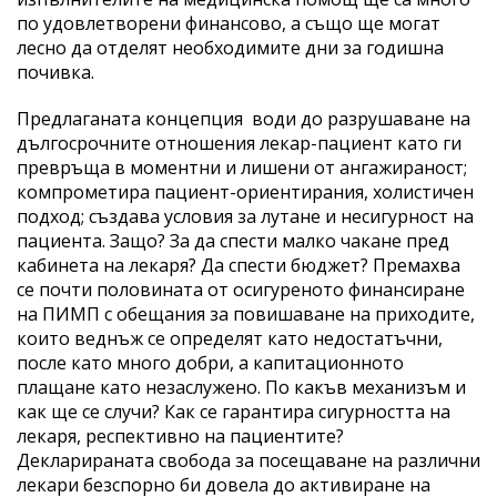
по удовлетворени финансово, а също ще могат
лесно да отделят необходимите дни за годишна
почивка.
Предлаганата концепция води до разрушаване на
дългосрочните отношения лекар-пациент като ги
превръща в моментни и лишени от ангажираност;
компрометира пациент-ориентирания, холистичен
подход; създава условия за лутане и несигурност на
пациента. Защо? За да спести малко чакане пред
кабинета на лекаря? Да спести бюджет? Премахва
се почти половината от осигуреното финансиране
на ПИМП с обещания за повишаване на приходите,
които веднъж се определят като недостатъчни,
после като много добри, а капитационното
плащане като незаслужено. По какъв механизъм и
как ще се случи? Как се гарантира сигурността на
лекаря, респективно на пациентите?
Декларираната свобода за посещаване на различни
лекари безспорно би довела до активиране на