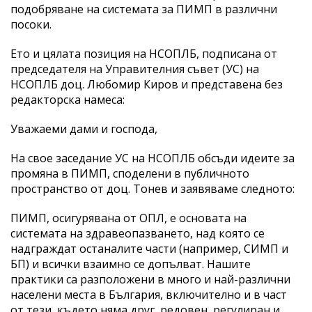
подобряване на системата за ПИМП в различни
посоки.
Ето и цялата позиция на НСОПЛБ, подписана от
председателя на Управителния съвет (УС) на
НСОПЛБ доц. Любомир Киров и представена без
редакторска намеса:
Уважаеми дами и господа,
На свое заседание УС на НСОПЛБ обсъди идеите за
промяна в ПИМП, споделени в публичното
пространство от доц. Тонев и заявяваме следното:
ПИМП, осигурявана от ОПЛ, е основата на
системата на здравеопазването, над която се
надграждат останалите части (например, СИМП и
БП) и всички взаимно се допълват. Нашите
практики са разположени в много и най-различни
населени места в България, включително и в част
от тези, където няма друг, редовен, регулиран и