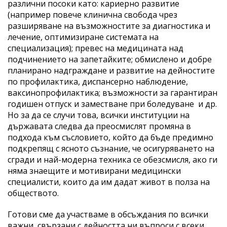
различни посоки като: кариерно развитие
(например повече клинична свобода чрез
разширяване на възможностите за диагностика и
лечение, оптимизиране системата на
специализация); превес на медицината над
подчинението на запетайките; обмислено и добре
планирано надграждане и развитие на дейностите
по профилактика, диспансерно наблюдение,
ваксинопрофилактика; възможности за гарантиран
годишен отпуск и заместване при боледуване и др.
Но за да се случи това, всички институции на
държавата следва да преосмислят промяна в
подхода към съсловието, който да бъде предимно
подкрепящ с ясното съзнание, че осигуряването на
сгради и най-модерна техника се обезсмисля, ако ги
няма знаещите и мотивирани медицински
специалисти, които да им дадат живот в полза на
обществото.
Готови сме да участваме в обсъждания по всички
важни, свързани с дейността ни въпроси с всеки,