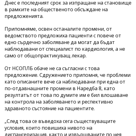
Днес е последният срок за изпращане на становище
в рамките на общественото обсъждане на
предложенията.
Припомняме, освен останалите промени, от
ведомството предложиха пациенти с повече от
едно сърдечно заболяване да могат да бъдат
наблюдавани от специалист по кардиология, а не
само от общопрактикуващ лекар.
От НСОПЛБ обаче не са съгласни с това
предложение. Сдружението припомня, че проблеми
като описаните вече са наблюдавани при една от
по-отдавнашните промени в Наредба 8, като
резултатът от това по думите им е бил влошаване
на контрола на заболяването и респективно
здравното състояние на пациентите.
„След това се въведоха сега съществуващите
условия, които повишиха нивото на
диспансеризация, както и извършваните по нея