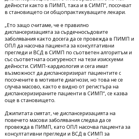
дейности както в ПИМП, така и в СИМП“, посочват
в становището си общопрактикуващите лекари.
„Ето защо считаме, че е правилно
диспансеризацията за сърдечносъдовите
заболявания както досега да се провежда в ПИМП и
ОПЛ да насочва пациента за консултативни
прегледи и ВСД в СИМП по съответен алгоритъм и
със съответната осигуреност на тези изискуеми
дейности. СИМП-кардиология и сега имат
възможност да диспансеризират пациентите с
посочените в мотивите диагнози, но това не се
случва масово, както е видно от регистъра на
диспансеризираните пациенти в СИМП“, се казва
още в становището.
Джипитата смятат, че диспансеризацията на
повечето масови заболявания следва да се
провежда в ПИМП, като ОПЛ насочва пациента за
консултативни прегледи и ВСД в СИМП за