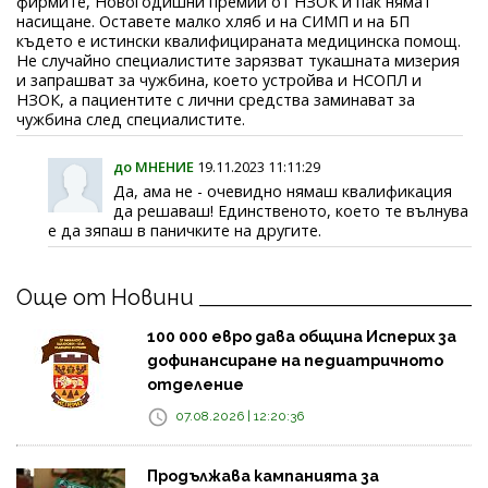
фирмите, Новогодишни премии от НЗОК и пак нямат
насищане. Оставете малко хляб и на СИМП и на БП
където е истински квалифицираната медицинска помощ.
Не случайно специалистите зарязват тукашната мизерия
и запрашват за чужбина, което устройва и НСОПЛ и
НЗОК, а пациентите с лични средства заминават за
чужбина след специалистите.
до МНЕНИЕ
19.11.2023 11:11:29
Да, ама не - очевидно нямаш квалификация
да решаваш! Единственото, което те вълнува
е да зяпаш в паничките на другите.
Още от Новини
100 000 евро дава община Исперих за
дофинансиране на педиатричното
отделение
07.08.2026 | 12:20:36
Продължава кампанията за