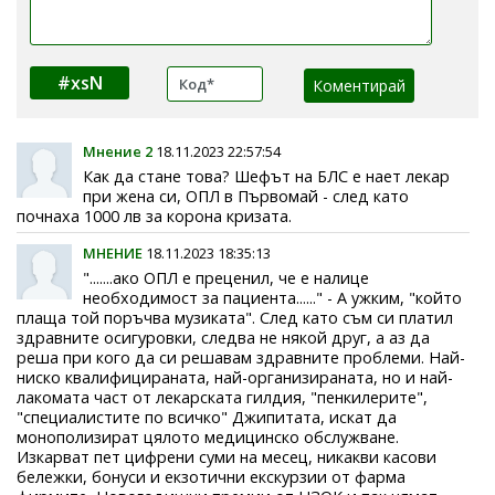
#xsN
Мнение 2
18.11.2023 22:57:54
Как да стане това? Шефът на БЛС е нает лекар
при жена си, ОПЛ в Първомай - след като
почнаха 1000 лв за корона кризата.
МНЕНИЕ
18.11.2023 18:35:13
".......ако ОПЛ е преценил, че е налице
необходимост за пациента......" - А ужким, "който
плаща той поръчва музиката". След като съм си платил
здравните осигуровки, следва не някой друг, а аз да
реша при кого да си решавам здравните проблеми. Най-
ниско квалифицираната, най-организираната, но и най-
лакомата част от лекарската гилдия, "пенкилерите",
"специалистите по всичко" Джипитата, искат да
монополизират цялото медицинско обслужване.
Изкарват пет цифрени суми на месец, никакви касови
бележки, бонуси и екзотични екскурзии от фарма