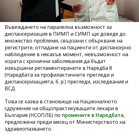
Въвеждането на паралелна възможност за
диспансеризация в ПИМП и СИМП ще доведе до
множество проблеми, свързани с объркване на
регистрите, отпадане на пациенти от диспансерно
наблюдение в някакъв момент, невъзможност на
хората с хронични заболявания да бъдат
извършени регламентираните в Наредба 8
(Наредбата за профилактичните прегледи и
диспансеризацията, б. р.) прегледи, изследвания и
ВСД.
Това се казва в становище на Националното
сдружение на общопрактикуващите лекари в
България (НСОПЛБ) по
промените в Наредбата
,
предложени преди месец от Министерството на
здравеопазването.