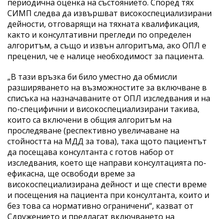
периодична оценка на състоянието. Според тях
СИМП следва да извършват високоспециализирани
дейности, отговарящи на тяхната квалификация,
както и консултативни прегледи по определен
алгоритъм, а също и извън алгоритъма, ако ОПЛ е
преценил, че е налице необходимост за пациента.
„В тази връзка би било уместно да обмисли
разширяването на възможностите за включване в
списъка на назначаваните от ОПЛ изследвания и на
по-специфични и високоспециализирани такива,
които са включени в общия алгоритъм на
проследяване (респективно увеличаване на
стойността на МДД за това), така щото пациентът
да посещава консултанта с готов набор от
изследвания, което ще направи консултацията по-
ефикасна, ще освободи време за
високоспециализирана дейност и ще спести време
и посещения на пациента при консултанта, които и
без това са нормативно ограничени“, казват от
Сдружението и предлагат включването на