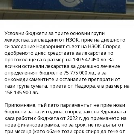
Условни бюджети за трите основни групи
лекарства, заплащани от НЗОК, прие на днешното
си заседание Надзорният съвет на НЗОК. Според
одобреното днес, средствата за лекарства по
протокол ще са в размер на 130 947 450 лв. За
всички останали лекарства за домашно лечение
определеният бюджет е 75 775 000 лв., а за
онкомедикаментите и останалите препарати от
тази група сумата, приета от Надзора, е в размер на
158 145 900 лв.
Припомняме, тъй като парламентът не прие нови
бюджети за тази година, според закона Здравната
каса работи с бюджета от 2022 г. до приемането на
нова финансова рамка, но за срок, не по-дълъг от
три месеца (като обаче този срок спира да тече от