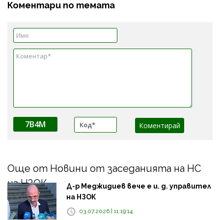
Коментари по темата
7B4M
Още от Новини от заседанията на НС
на НЗОК
Д-р Меджидиев вече е и. д. управител
на НЗОК
03.07.2026 | 11:19:14