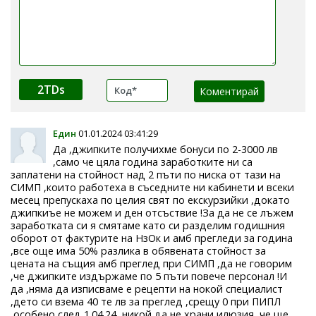
2TDs
Един
01.01.2024 03:41:29
Да ,джипките получихме бонуси по 2-3000 лв
,само че цяла година заработките ни са
заплатени на стойност над 2 пъти по ниска от тази на
СИМП ,които работеха в съседните ни кабинети и всеки
месец препускаха по целия свят по екскурзийки ,докато
джипкиъе не можем и ден отсъствие !За да не се лъжем
заработката си я смятаме като си разделим годишния
оборот от фактурите на НзОк и амб прегледи за година
,все още има 50% разлика в обявената стойност за
цената на същия амб преглед при СИМП ,да не говорим
,че джипките издържаме по 5 пъти повече персонал !И
да ,няма да изписваме е рецепти на нокой специалист
,дето си взема 40 те лв за преглед ,срещу 0 при ПИПЛ
,особено след 1.04.24 ,никой да не храни илюзия ,че ще