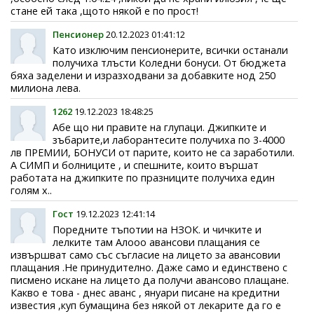
стане ей така ,щото някой е по прост!
Пенсионер
20.12.2023 01:41:12
Като изключим пенсионерите, всички останали
получиха тлъсти Коледни бонуси. От бюджета
бяха заделени и изразходвани за добавките нод 250
милиона лева.
1262
19.12.2023 18:48:25
Aбе що ни правите на глупаци. Джипките и
зъбарите,и лаборантесите получиха по 3-4000
лв ПРЕМИИ, БОНУСИ от парите, които не са заработили.
А СИМП и болниците , и спешните, които вършат
работата на джипките по празниците получиха един
голям х..
Гост
19.12.2023 12:41:14
Поредните тъпотии на НЗОК. и чичките и
лелките там Алооо авансови плащания се
извършват само със съгласие на лицето за авансовии
плащания .Не принудително. Даже само и единствено с
писмено искане на лицето да получи авансово плащане.
Какво е това - днес аванс , януари писане на кредитни
известия ,куп бумащина без някой от лекарите да го е