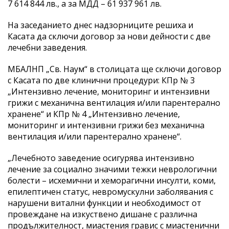
7 614 844 лв., а за МДД – 61 937 961 лв.
На заседанието днес надзорниците решиха и
Касата да сключи договор за нови дейности с две
лечебни заведения.
МБАЛНП „Св. Наум“ в столицата ще сключи договор
с Касата по две клинични процедури: КПр № 3
„Интензивно лечение, мониторинг и интензивни
грижи с механична вентилация и/или парентерално
хранене“ и КПр № 4 „Интензивно лечение,
мониторинг и интензивни грижи без механична
вентилация и/или парентерално хранене“.
„Лечебното заведение осигурява интензивно
лечение за социално значими тежки неврологични
болести – исхемични и хеморагични инсулти, коми,
епилептичен статус, невромускулни заболявания с
нарушени витални функции и необходимост от
провеждане на изкуствено дишане с различна
продължителност, миастения гравис с миастенични