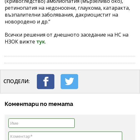
(кривогледство) амблиопатия (мързеливо око),
ретинопатия на недоносени, глаукома, катаракта,
възпалителни заболявания, дакриоцистит на
новородено и др.“
Всички решения от днешното заседание на НС на
НЗОК вижте
тук
.
СПОДЕЛИ:
Коментари по темата