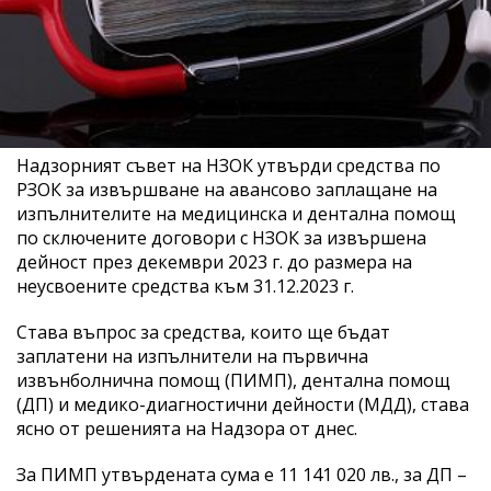
Надзорният съвет на НЗОК утвърди средства по
РЗОК за извършване на авансово заплащане на
изпълнителите на медицинска и дентална помощ
по сключените договори с НЗОК за извършена
дейност през декември 2023 г. до размера на
неусвоените средства към 31.12.2023 г.
Става въпрос за средства, които ще бъдат
заплатени на изпълнители на първична
извънболнична помощ (ПИМП), дентална помощ
(ДП) и медико-диагностични дейности (МДД), става
ясно от решенията на Надзора от днес.
За ПИМП утвърдената сума е 11 141 020 лв., за ДП –