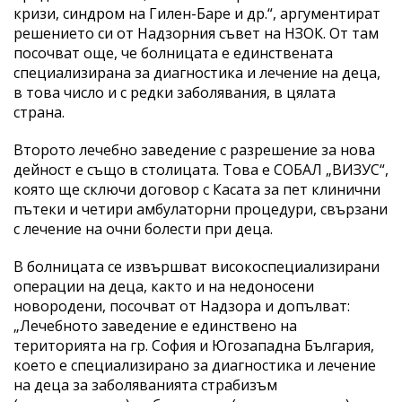
кризи, синдром на Гилен-Баре и др.“, аргументират
решението си от Надзорния съвет на НЗОК. От там
посочват още, че болницата е единствената
специализирана за диагностика и лечение на деца,
в това число и с редки заболявания, в цялата
страна.
Второто лечебно заведение с разрешение за нова
дейност е също в столицата. Това е СОБАЛ „ВИЗУС“,
която ще сключи договор с Касата за пет клинични
пътеки и четири амбулаторни процедури, свързани
с лечение на очни болести при деца.
В болницата се извършват високоспециализирани
операции на деца, както и на недоносени
новородени, посочват от Надзора и допълват:
„Лечебното заведение е единствено на
територията на гр. София и Югозападна България,
което е специализирано за диагностика и лечение
на деца за заболяванията страбизъм