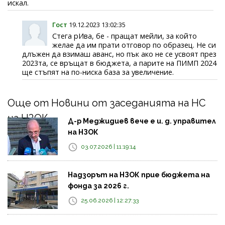
искал.
Гост
19.12.2023 13:02:35
Стега рИва, бе - пращат мейли, за който
желае да им прати отговор по образец. Не си
длъжен да взимаш аванс, но пък ако не се усвоят през
2023та, се връщат в бюджета, а парите на ПИМП 2024
ще стъпят на по-ниска база за увеличение.
Още от Новини от заседанията на НС
на НЗОК
Д-р Меджидиев вече е и. д. управител
на НЗОК
03.07.2026 | 11:19:14
Надзорът на НЗОК прие бюджета на
фонда за 2026 г.
25.06.2026 | 12:27:33