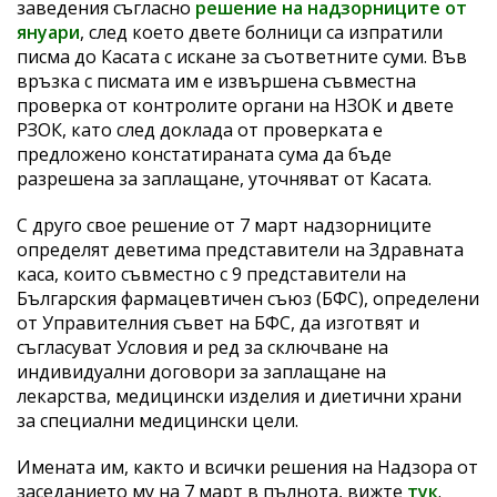
заведения съгласно
решение на надзорниците от
януари
, след което двете болници са изпратили
писма до Касата с искане за съответните суми. Във
връзка с писмата им е извършена съвместна
проверка от контролите органи на НЗОК и двете
РЗОК, като след доклада от проверката е
предложено констатираната сума да бъде
разрешена за заплащане, уточняват от Касата.
С друго свое решение от 7 март надзорниците
определят деветима представители на Здравната
каса, които съвместно с 9 представители на
Българския фармацевтичен съюз (БФС), определени
от Управителния съвет на БФС, да изготвят и
съгласуват Условия и ред за сключване на
индивидуални договори за заплащане на
лекарства, медицински изделия и диетични храни
за специални медицински цели.
Имената им, както и всички решения на Надзора от
заседанието му на 7 март в пълнота, вижте
тук
.