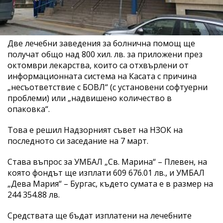
Две лечебни заведения за болнична помощ ще
получат общо над 800 хил. лв. за приложени през
октомври лекарства, които са отхвърлени от
информационната система на Касата с причина
„несъответствие с БОВЛ“ (с установени софтуерни
проблеми) или „надвишено количество в
опаковка“.
Това е решил Надзорният съвет на НЗОК на
последното си заседание на 7 март.
Става въпрос за УМБАЛ „Св. Марина“ – Плевен, на
която фондът ще изплати 609 676.01 лв., и УМБАЛ
„Дева Мария“ – Бургас, където сумата е в размер на
244 354.88 лв.
Средствата ще бъдат изплатени на лечебните