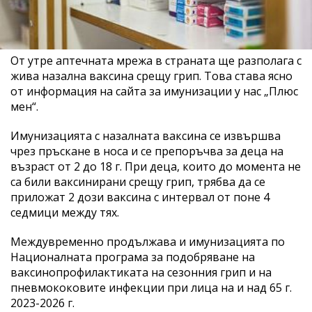
От утре аптечната мрежа в страната ще разполага с
жива назална ваксина срещу грип. Това става ясно
от информация на сайта за имунизации у нас „Плюс
мен“.
Имунизацията с назалната ваксина се извършва
чрез пръскане в носа и се препоръчва за деца на
възраст от 2 до 18 г. При деца, които до момента не
са били ваксинирани срещу грип, трябва да се
приложат 2 дози ваксина с интервал от поне 4
седмици между тях.
Междувременно продължава и имунизацията по
Националната програма за подобряване на
ваксинопрофилактиката на сезонния грип и на
пневмококовите инфекции при лица на и над 65 г.
2023-2026 г.